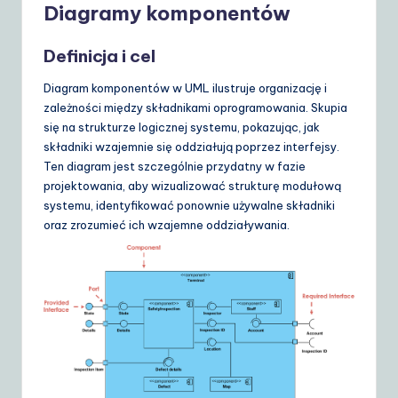
d
Diagramy komponentów
e
Definicja i cel
t
Diagram komponentów w UML ilustruje organizację i
o
zależności między składnikami oprogramowania. Skupia
A
się na strukturze logicznej systemu, pokazując, jak
składniki wzajemnie się oddziałują poprzez interfejsy.
I
Ten diagram jest szczególnie przydatny w fazie
&
projektowania, aby wizualizować strukturę modułową
systemu, identyfikować ponownie używalne składniki
S
oraz zrozumieć ich wzajemne oddziaływania.
o
ft
w
a
r
e