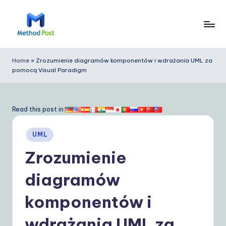
Skip
to
M
content
e
Home
»
Zrozumienie diagramów komponentów i wdrażania UML za
pomocą Visual Paradigm
t
h
o
Read this post in:
d
Posted
UML
P
in
Zrozumienie
o
s
diagramów
t
komponentów i
P
wdrażania UML za