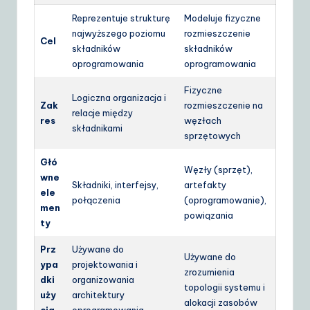
Reprezentuje strukturę
Modeluje fizyczne
najwyższego poziomu
rozmieszczenie
Cel
składników
składników
oprogramowania
oprogramowania
Fizyczne
Logiczna organizacja i
Zak
rozmieszczenie na
relacje między
res
węzłach
składnikami
sprzętowych
Głó
Węzły (sprzęt),
wne
Składniki, interfejsy,
artefakty
ele
połączenia
(oprogramowanie),
men
powiązania
ty
Prz
Używane do
Używane do
ypa
projektowania i
zrozumienia
dki
organizowania
topologii systemu i
uży
architektury
alokacji zasobów