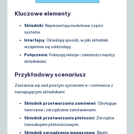
S
Kluczowe elementy
o
Składniki
: Reprezentują modułowe części
lu
systemu.
ti
Interfejsy
: Określają sposób, w jaki składniki
o
wzajemnie się oddziałują.
Połączenia
: Pokazują relacje i zależności między
n
składnikami.
s
Przykładowy scenariusz
Zastanów się nad prostym systemem e-commerce z
następującymi składnikami:
Składnik przetwarzania zamówień
: Obsługuje
tworzenie i zarządzanie zamówieniami.
Składnik przetwarzania płatności
: Zarządza
transakcjami płatnościowymi.
Składnik zarządzania magazynem
: Śledzi