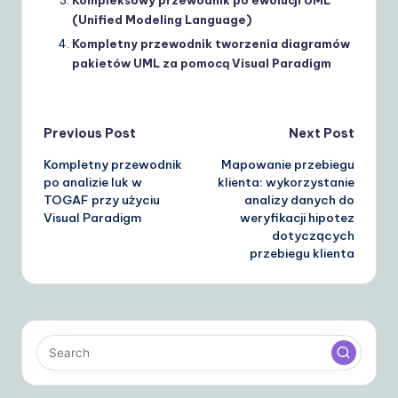
Kompleksowy przewodnik po ewolucji UML
(Unified Modeling Language)
Kompletny przewodnik tworzenia diagramów
pakietów UML za pomocą Visual Paradigm
Post
Previous Post
Next Post
Kompletny przewodnik
Mapowanie przebiegu
navigation
po analizie luk w
klienta: wykorzystanie
TOGAF przy użyciu
analizy danych do
Visual Paradigm
weryfikacji hipotez
dotyczących
przebiegu klienta