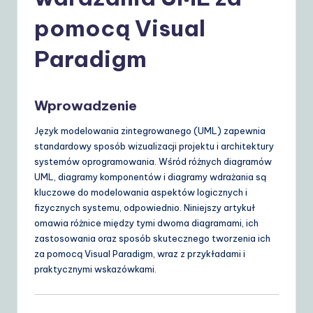
o
li
pomocą Visual
s
Paradigm
h
|
Wprowadzenie
Y
Język modelowania zintegrowanego (UML) zapewnia
o
standardowy sposób wizualizacji projektu i architektury
u
systemów oprogramowania. Wśród różnych diagramów
UML, diagramy komponentów i diagramy wdrażania są
r
kluczowe do modelowania aspektów logicznych i
D
fizycznych systemu, odpowiednio. Niniejszy artykuł
omawia różnice między tymi dwoma diagramami, ich
ai
zastosowania oraz sposób skutecznego tworzenia ich
ly
za pomocą Visual Paradigm, wraz z przykładami i
praktycznymi wskazówkami.
G
ui