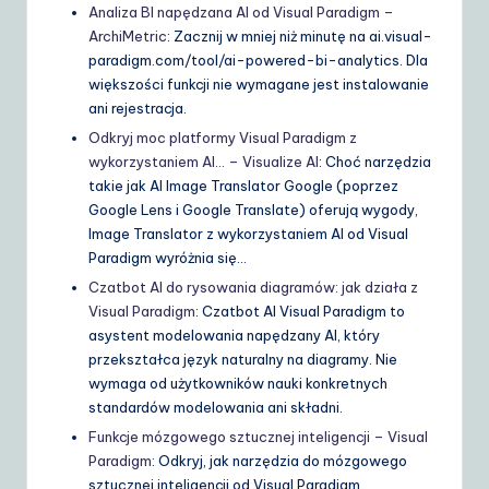
Analiza BI napędzana AI od Visual Paradigm –
ArchiMetric
: Zacznij w mniej niż minutę na ai.visual-
paradigm.com/tool/ai-powered-bi-analytics. Dla
większości funkcji nie wymagane jest instalowanie
ani rejestracja.
Odkryj moc platformy Visual Paradigm z
wykorzystaniem AI… – Visualize AI
: Choć narzędzia
takie jak AI Image Translator Google (poprzez
Google Lens i Google Translate) oferują wygody,
Image Translator z wykorzystaniem AI od Visual
Paradigm wyróżnia się…
Czatbot AI do rysowania diagramów: jak działa z
Visual Paradigm
: Czatbot AI Visual Paradigm to
asystent modelowania napędzany AI, który
przekształca język naturalny na diagramy. Nie
wymaga od użytkowników nauki konkretnych
standardów modelowania ani składni.
Funkcje mózgowego sztucznej inteligencji – Visual
Paradigm
: Odkryj, jak narzędzia do mózgowego
sztucznej inteligencji od Visual Paradigm