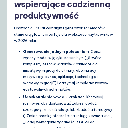
wspierające codzienną
S
produktywność
o
lu
Chatbot AI Visual Paradigm i generator schematów
stanowią główny interfejs dla większości użytkowników
ti
w 2026 roku:
o
Generowanie jednym poleceniem
: Opisz
n
żądany model w języku naturalnym („Stwórz
s
kompletny zestaw widoków ArchiMate dla
inicjatywy migracji do chmury, obejmujący
motywację, biznes, aplikacje, technologię i
warstwy migracji”) i otrzymaj kompletny zestaw
edytowalnych schematów.
Udoskonalanie w wielu krokach
: Kontynuuj
rozmowę, aby dostosować zakres, dodać
szczegóły, zmienić relacje lub zbadać alternatywy
(„Zmień bramkę płatności na usługę zewnętrzna”,
„Dodaj wymagania zgodności z GDPR do