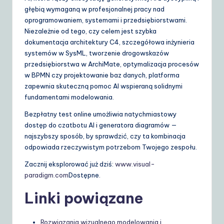
głębią wymaganą w profesjonalnej pracy nad
oprogramowaniem, systemami i przedsiębiorstwami.
Niezależnie od tego, czy celem jest szybka
dokumentacja architektury C4, szczegółowa inżynieria
systemów w SysML, tworzenie drogowskazów
przedsiębiorstwa w ArchiMate, optymalizacja procesów
w BPMN czy projektowanie baz danych, platforma
zapewnia skuteczną pomoc AI wspieraną solidnymi
fundamentami modelowania.
Bezpłatny test online umożliwia natychmiastowy
dostęp do czatbotu AI i generatora diagramów —
najszybszy sposób, by sprawdzić, czy ta kombinacja
odpowiada rzeczywistym potrzebom Twojego zespołu.
Zacznij eksplorować już dziś:
www.visual-
paradigm.com
Dostępne.
Linki powiązane
Rozwiązania wizualnego modelowania i