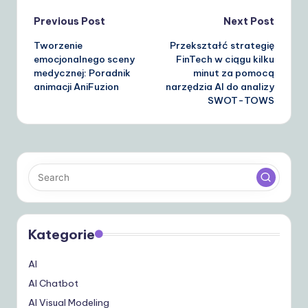
Post
Previous Post
Next Post
Tworzenie
Przekształć strategię
navigation
emocjonalnego sceny
FinTech w ciągu kilku
medycznej: Poradnik
minut za pomocą
animacji AniFuzion
narzędzia AI do analizy
SWOT-TOWS
Kategorie
AI
AI Chatbot
AI Visual Modeling