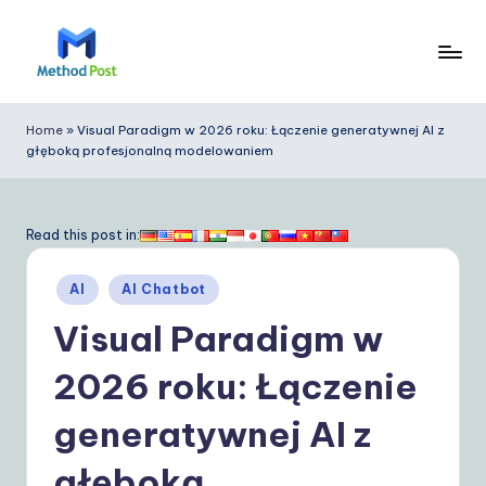
Skip
to
M
content
e
Home
»
Visual Paradigm w 2026 roku: Łączenie generatywnej AI z
głęboką profesjonalną modelowaniem
t
h
o
Read this post in:
d
Posted
AI
AI Chatbot
P
in
Visual Paradigm w
o
s
2026 roku: Łączenie
t
generatywnej AI z
P
głęboką