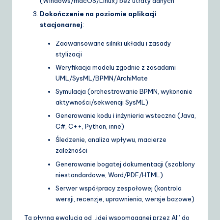
(Windows/macOS/Linux) bez utraty danych
Dokończenie na poziomie aplikacji
stacjonarnej
:
Zaawansowane silniki układu i zasady
stylizacji
Weryfikacja modelu zgodnie z zasadami
UML/SysML/BPMN/ArchiMate
Symulacja (orchestrowanie BPMN, wykonanie
aktywności/sekwencji SysML)
Generowanie kodu i inżynieria wsteczna (Java,
C#, C++, Python, inne)
Śledzenie, analiza wpływu, macierze
zależności
Generowanie bogatej dokumentacji (szablony
niestandardowe, Word/PDF/HTML)
Serwer współpracy zespołowej (kontrola
wersji, recenzje, uprawnienia, wersje bazowe)
Ta płynna ewolucja od „idei wspomaganej przez AI” do