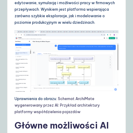
d
edytowanie, symulację i możliwości pracy w firmowych
przepływach. Wynikiem jest platforma wspierająca
e
zarówno szybkie eksploracje, jak i modelowanie o
t
poziomie produkcyjnym w wielu dziedzinach.
o
A
I
&
S
o
ft
Uprawnienia do obrazu:
Schemat ArchiMate
w
wygenerowany przez AI: Przykład architektury
a
platformy współdzielenia pojazdów
r
Główne możliwości AI
e