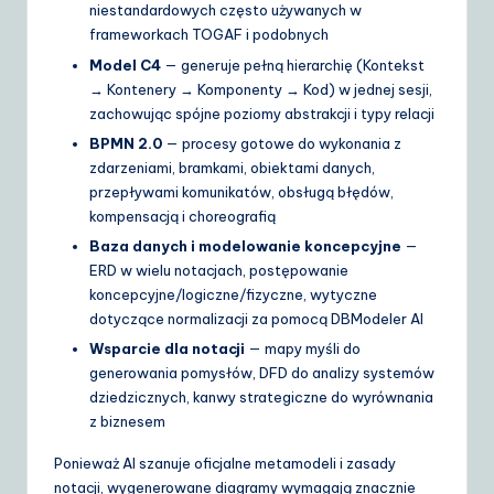
niestandardowych często używanych w
frameworkach TOGAF i podobnych
Model C4
— generuje pełną hierarchię (Kontekst
→ Kontenery → Komponenty → Kod) w jednej sesji,
zachowując spójne poziomy abstrakcji i typy relacji
BPMN 2.0
— procesy gotowe do wykonania z
zdarzeniami, bramkami, obiektami danych,
przepływami komunikatów, obsługą błędów,
kompensacją i choreografią
Baza danych i modelowanie koncepcyjne
—
ERD w wielu notacjach, postępowanie
koncepcyjne/logiczne/fizyczne, wytyczne
dotyczące normalizacji za pomocą DBModeler AI
Wsparcie dla notacji
— mapy myśli do
generowania pomysłów, DFD do analizy systemów
dziedzicznych, kanwy strategiczne do wyrównania
z biznesem
Ponieważ AI szanuje oficjalne metamodeli i zasady
notacji, wygenerowane diagramy wymagają znacznie