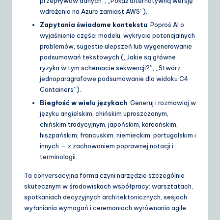
przepływów danych”, „Pokaż alternatywną wersję
wdrożenia na Azure zamiast AWS”).
Zapytania świadome kontekstu
: Poproś AI o
wyjaśnienie części modelu, wykrycie potencjalnych
problemów, sugestie ulepszeń lub wygenerowanie
podsumowań tekstowych („Jakie są główne
ryzyka w tym schemacie sekwencji?”, „Stwórz
jednoparagrafowe podsumowanie dla widoku C4
Containers”).
Biegłość w wielu językach
: Generuj i rozmawiaj w
języku angielskim, chińskim uproszczonym,
chińskim tradycyjnym, japońskim, koreańskim,
hiszpańskim, francuskim, niemieckim, portugalskim i
innych — z zachowaniem poprawnej notacji i
terminologii.
Ta conversacyjna forma czyni narzędzie szczególnie
skutecznym w środowiskach współpracy: warsztatach,
spotkaniach decyzyjnych architektonicznych, sesjach
wyłaniania wymagań i ceremoniach wyrównania agile.