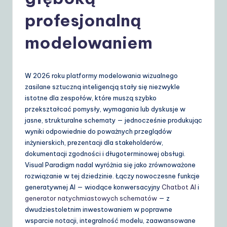
o
li
profesjonalną
s
modelowaniem
h
|
W 2026 roku platformy modelowania wizualnego
Y
zasilane sztuczną inteligencją stały się niezwykle
o
istotne dla zespołów, które muszą szybko
przekształcać pomysły, wymagania lub dyskusje w
u
jasne, strukturalne schematy — jednocześnie produkując
r
wyniki odpowiednie do poważnych przeglądów
inżynierskich, prezentacji dla stakeholderów,
D
dokumentacji zgodności i długoterminowej obsługi.
ai
Visual Paradigm nadal wyróżnia się jako zrównoważone
rozwiązanie w tej dziedzinie. Łączy nowoczesne funkcje
ly
generatywnej AI — wiodące konwersacyjny
Chatbot AI
i
G
generator natychmiastowych schematów
— z
dwudziestoletnim inwestowaniem w poprawne
ui
wsparcie notacji, integralność modelu, zaawansowane