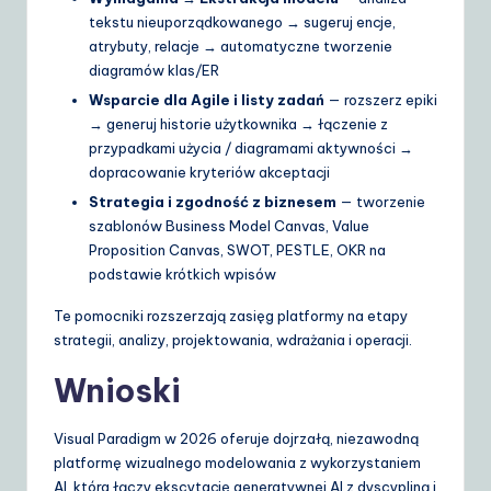
tekstu nieuporządkowanego → sugeruj encje,
atrybuty, relacje → automatyczne tworzenie
diagramów klas/ER
Wsparcie dla Agile i listy zadań
— rozszerz epiki
→ generuj historie użytkownika → łączenie z
przypadkami użycia / diagramami aktywności →
dopracowanie kryteriów akceptacji
Strategia i zgodność z biznesem
— tworzenie
szablonów Business Model Canvas, Value
Proposition Canvas, SWOT, PESTLE, OKR na
podstawie krótkich wpisów
Te pomocniki rozszerzają zasięg platformy na etapy
strategii, analizy, projektowania, wdrażania i operacji.
Wnioski
Visual Paradigm w 2026 oferuje dojrzałą, niezawodną
platformę wizualnego modelowania z wykorzystaniem
AI, która łączy ekscytację generatywnej AI z dyscypliną i