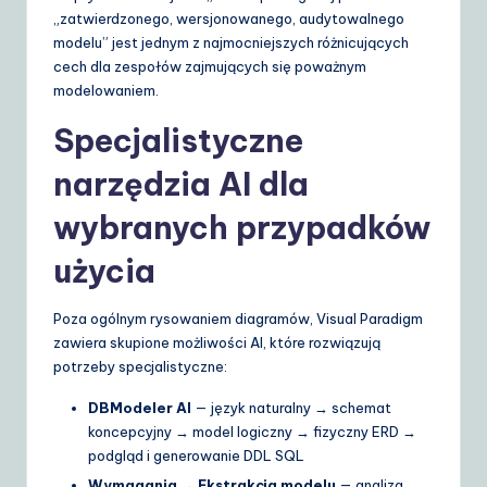
„zatwierdzonego, wersjonowanego, audytowalnego
modelu” jest jednym z najmocniejszych różnicujących
cech dla zespołów zajmujących się poważnym
modelowaniem.
Specjalistyczne
narzędzia AI dla
wybranych przypadków
użycia
Poza ogólnym rysowaniem diagramów, Visual Paradigm
zawiera skupione możliwości AI, które rozwiązują
potrzeby specjalistyczne:
DBModeler AI
— język naturalny → schemat
koncepcyjny → model logiczny → fizyczny ERD →
podgląd i generowanie DDL SQL
Wymagania → Ekstrakcja modelu
— analiza