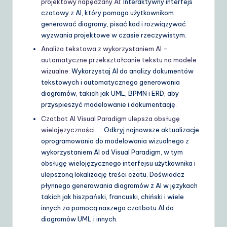
projektowy napędzany AI
: Interaktywny interfejs
czatowy z AI, który pomaga użytkownikom
generować diagramy, pisać kod i rozwiązywać
wyzwania projektowe w czasie rzeczywistym.
Analiza tekstowa z wykorzystaniem AI –
automatyczne przekształcanie tekstu na modele
wizualne
: Wykorzystaj AI do analizy dokumentów
tekstowych i automatycznego generowania
diagramów, takich jak UML, BPMN i ERD, aby
przyspieszyć modelowanie i dokumentację.
Czatbot AI Visual Paradigm ulepsza obsługę
wielojęzyczności …
: Odkryj najnowsze aktualizacje
oprogramowania do modelowania wizualnego z
wykorzystaniem AI od Visual Paradigm, w tym
obsługę wielojęzycznego interfejsu użytkownika i
ulepszoną lokalizację treści czatu. Doświadcz
płynnego generowania diagramów z AI w językach
takich jak hiszpański, francuski, chiński i wiele
innych za pomocą naszego czatbotu AI do
diagramów UML i innych.