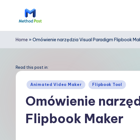
Skip
to
M
content
e
Home
»
Omówienie narzędzia Visual Paradigm Flipbook Ma
t
h
Read this post in:
o
Posted
Animated Video Maker
Flipbook Tool
in
d
Omówienie narzęd
P
Flipbook Maker
o
s