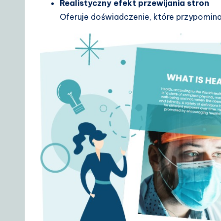
Realistyczny efekt przewijania stron
o
Oferuje doświadczenie, które przypomina 
lu
ti
o
n
s