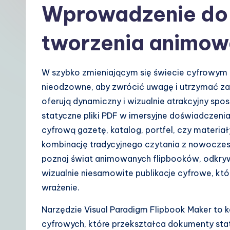
Wprowadzenie do 
t
P
tworzenia animow
o
li
W szybko zmieniającym się świecie cyfrowym tr
nieodzowne, aby zwrócić uwagę i utrzymać z
s
oferują dynamiczny i wizualnie atrakcyjny spos
h
statyczne pliki PDF w imersyjne doświadczenia
cyfrową gazetę, katalog, portfel, czy materia
|
kombinację tradycyjnego czytania z nowoczes
Y
poznaj świat animowanych flipbooków, odkrywa
wizualnie niesamowite publikacje cyfrowe, kt
o
wrażenie.
u
Narzędzie Visual Paradigm Flipbook Maker to 
r
cyfrowych, które przekształca dokumenty staty