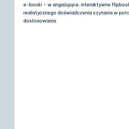
e-booki – w angażujące, interaktywne flipboo
D
realistycznego doświadczenia czytania w poł
a
dostosowania.
il
y
G
ui
d
e
t
o