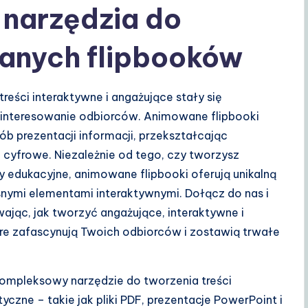
narzędzia do
anych flipbooków
eści interaktywne i angażujące stały się
ainteresowanie odbiorców. Animowane flipbooki
ób prezentacji informacji, przekształcając
 cyfrowe. Niezależnie od tego, czy tworzysz
ły edukacyjne, animowane flipbooki oferują unikalną
nymi elementami interaktywnymi. Dołącz do nas i
jąc, jak tworzyć angażujące, interaktywne i
óre zafascynują Twoich odbiorców i zostawią trwałe
kompleksowy narzędzie do tworzenia treści
czne – takie jak pliki PDF, prezentacje PowerPoint i