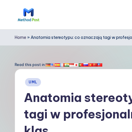
Skip
to
M
content
e
Home
»
Anatomia stereotypu: co oznaczają tagi w profesj
t
h
Read this post in:
o
Posted
UML
d
in
Anatomia stereot
P
tagi w profesjona
o
s
klas