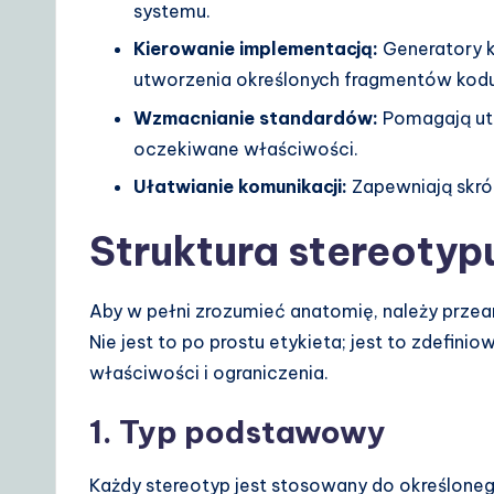
systemu.
o
Kierowanie implementacją:
Generatory k
lu
utworzenia określonych fragmentów kod
ti
Wzmacnianie standardów:
Pomagają utr
oczekiwane właściwości.
o
Ułatwianie komunikacji:
Zapewniają skró
n
Struktura stereotyp
s
Aby w pełni zrozumieć anatomię, należy przean
Nie jest to po prostu etykieta; jest to zdefini
właściwości i ograniczenia.
1. Typ podstawowy
Każdy stereotyp jest stosowany do określone