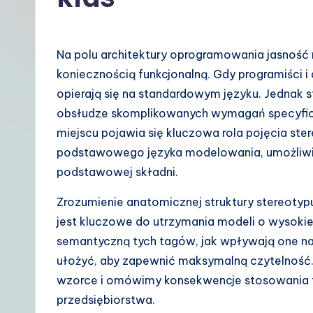
t
P
Na polu architektury oprogramowania jasność 
o
koniecznością funkcjonalną. Gdy programiści i
opierają się na standardowym języku. Jednak 
li
obsłudze skomplikowanych wymagań specyficz
s
miejscu pojawia się kluczowa rola pojęcia ster
podstawowego języka modelowania, umożliwia
h
podstawowej składni.
|
Zrozumienie anatomicznej struktury stereoty
Y
jest kluczowe do utrzymania modeli o wysoki
semantyczną tych tagów, jak wpływają one na i
o
ułożyć, aby zapewnić maksymalną czytelność
u
wzorce i omówimy konsekwencje stosowania t
przedsiębiorstwa.
r