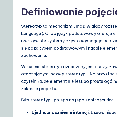
A
Definiowanie pojęci
I
&
Stereotyp to mechanizm umożliwiający rozsze
S
Language). Choć język podstawowy oferuje el
rzeczywiste systemy często wymagają bardzie
o
się poza typem podstawowym i nadaje element
ft
zachowanie.
w
Wizualnie stereotyp oznaczany jest cudzysł
otaczającymi nazwę stereotypu. Na przykład <
a
czytelnika, że element nie jest po prostu ogó
r
zakresie projektu.
e
Siła stereotypu polega na jego zdolności do:
S
Ujednoznacznienie intencji:
Usuwa niepew