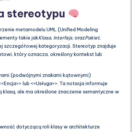
a stereotypu
rzenie metamodelu UML (Unified Modeling
ementy takie jak
Klasa
,
Interfejs
, oraz
Pakiet
,
j szczegółowej kategoryzacji. Stereotyp znajduje
owi, który oznacza, określony kontekst lub
owami (podwójnymi znakami kątownymi)
<Encja>> lub <<Usługa>>. Ta notacja informuje
lną klasą, ale ma określone znaczenie semantyczne w
ność dotyczącą roli klasy w architekturze