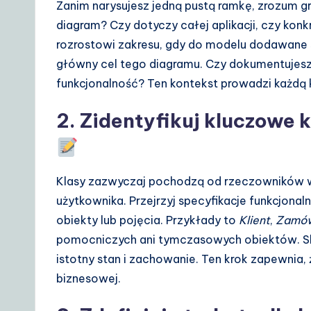
Zanim narysujesz jedną pustą ramkę, zrozum g
o
diagram? Czy dotyczy całej aplikacji, czy ko
lu
rozrostowi zakresu, gdy do modelu dodawane s
główny cel tego diagramu. Czy dokumentujesz i
ti
funkcjonalność? Ten kontekst prowadzi każdą 
o
2. Zidentyfikuj kluczowe
n
s
Klasy zazwyczaj pochodzą od rzeczowników 
użytkownika. Przejrzyj specyfikacje funkcjonal
obiekty lub pojęcia. Przykłady to
Klient
,
Zamów
pomocniczych ani tymczasowych obiektów. Sk
istotny stan i zachowanie. Ten krok zapewnia,
biznesowej.