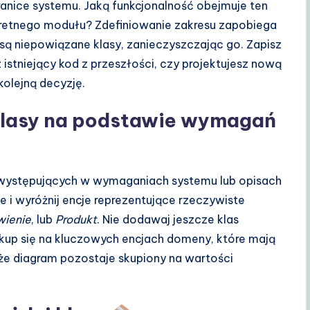
ranice systemu. Jaką funkcjonalność obejmuje ten
nkretnego modułu? Zdefiniowanie zakresu zapobiega
ą niepowiązane klasy, zanieczyszczając go. Zapisz
stniejący kod z przeszłości, czy projektujesz nową
kolejną decyzję.
 klasy na podstawie wymagań
występujących w wymaganiach systemu lub opisach
ne i wyróżnij encje reprezentujące rzeczywiste
ienie
, lub
Produkt
. Nie dodawaj jeszcze klas
up się na kluczowych encjach domeny, które mają
 że diagram pozostaje skupiony na wartości