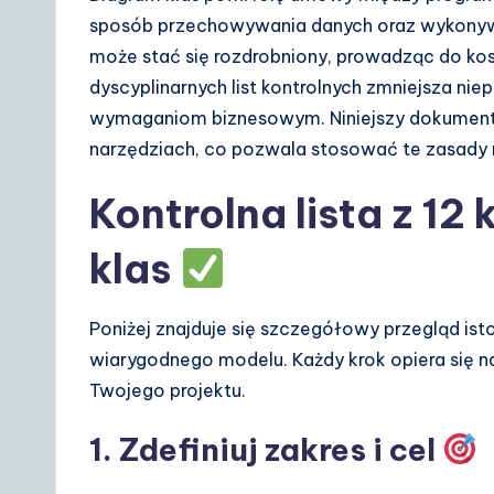
A
sposób przechowywania danych oraz wykonywan
I
może stać się rozdrobniony, prowadząc do k
dyscyplinarnych list kontrolnych zmniejsza ni
&
wymaganiom biznesowym. Niniejszy dokument sk
S
narzędziach, co pozwala stosować te zasady 
o
Kontrolna lista z 1
ft
klas
w
a
Poniżej znajduje się szczegółowy przegląd is
wiarygodnego modelu. Każdy krok opiera się n
r
Twojego projektu.
e
1. Zdefiniuj zakres i cel
S