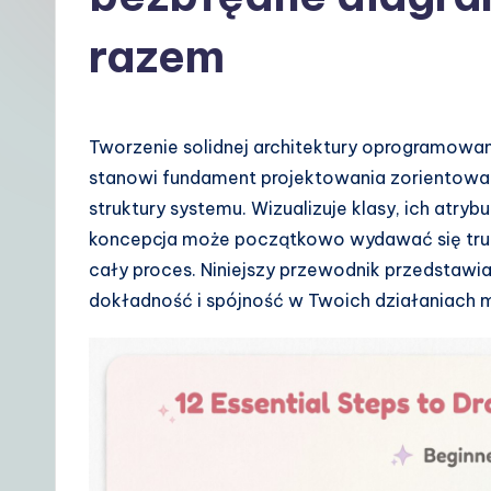
t
razem
P
o
Tworzenie solidnej architektury oprogramowani
li
stanowi fundament projektowania zorientowa
s
struktury systemu. Wizualizuje klasy, ich atryb
koncepcja może początkowo wydawać się trud
h
cały proces. Niniejszy przewodnik przedstawi
|
dokładność i spójność w Twoich działaniach 
Y
o
u
r