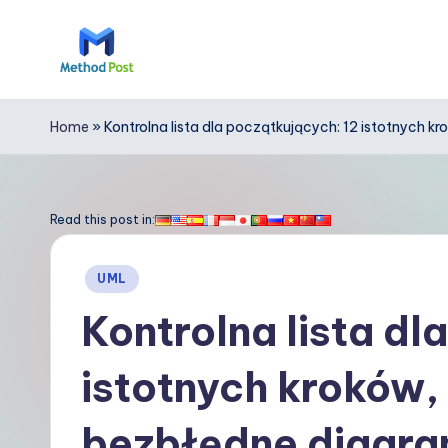
Skip
to
M
content
e
Home
»
Kontrolna lista dla początkujących: 12 istotnych
t
h
Read this post in:
o
Posted
UML
d
in
Kontrolna lista dl
P
istotnych kroków,
o
s
bezbłędne diagra