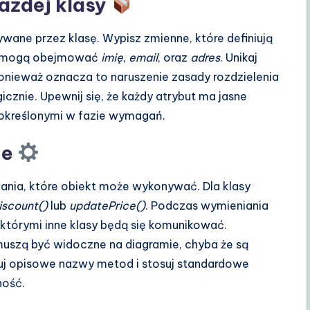
każdej klasy
wane przez klasę. Wypisz zmienne, które definiują
 mogą obejmować
imię
,
email
, oraz
adres
. Unikaj
ponieważ oznacza to naruszenie zasady rozdzielenia
cznie. Upewnij się, że każdy atrybut ma jasne
określonymi w fazie wymagań.
je
łania, które obiekt może wykonywać. Dla klasy
iscount()
lub
updatePrice()
. Podczas wymieniania
 z którymi inne klasy będą się komunikować.
uszą być widoczne na diagramie, chyba że są
uj opisowe nazwy metod i stosuj standardowe
ność.