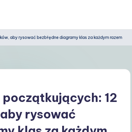
 kroków, aby rysować bezbłędne diagramy klas za każdym razem
a początkujących: 12
 aby rysować
my klas za każdym