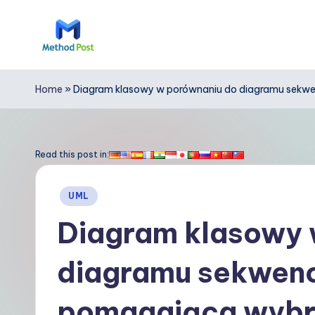
Skip
to
M
content
e
Home
»
Diagram klasowy w porównaniu do diagramu sekwen
t
h
Read this post in:
o
Posted
UML
d
in
Diagram klasowy 
P
diagramu sekwencj
o
s
pomagająca wybr