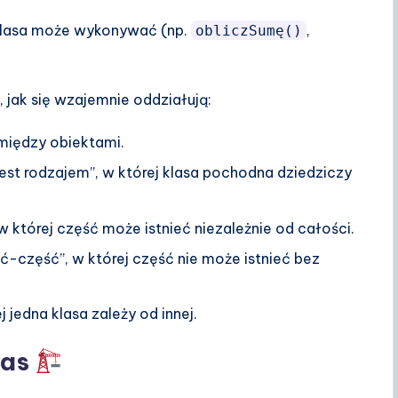
 klasa może wykonywać (np.
,
obliczSumę()
, jak się wzajemnie oddziałują:
między obiektami.
jest rodzajem”, w której klasa pochodna dziedziczy
 której część może istnieć niezależnie od całości.
ść-część”, w której część nie może istnieć bez
 jedna klasa zależy od innej.
las