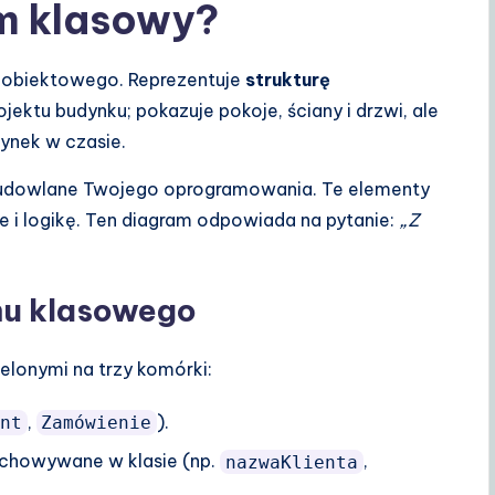
am klasowy?
 obiektowego. Reprezentuje
strukturę
ektu budynku; pokazuje pokoje, ściany i drzwi, ale
dynek w czasie.
budowlane Twojego oprogramowania. Te elementy
e i logikę. Ten diagram odpowiada na pytanie:
„Z
mu klasowego
lonymi na trzy komórki:
,
).
nt
Zamówienie
echowywane w klasie (np.
,
nazwaKlienta