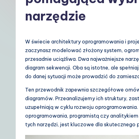
t
narzędzie
P
o
W świecie architektury oprogramowania i pro
li
zaczynasz modelować złożony system, ogrom
s
przesadnie uciążliwa. Dwa najważniejsze narzę
diagram sekwencji. Oba są istotne, ale spełni
h
do danej sytuacji może prowadzić do zamiesza
|
Ten przewodnik zapewnia szczegółowe omówi
Y
diagramów. Przeanalizujemy ich struktury, zas
uzupełniają w cyklu rozwoju oprogramowania. 
o
oprogramowania, programistą czy analitykiem
u
tych narzędzi, jest kluczowe dla skutecznego 
r