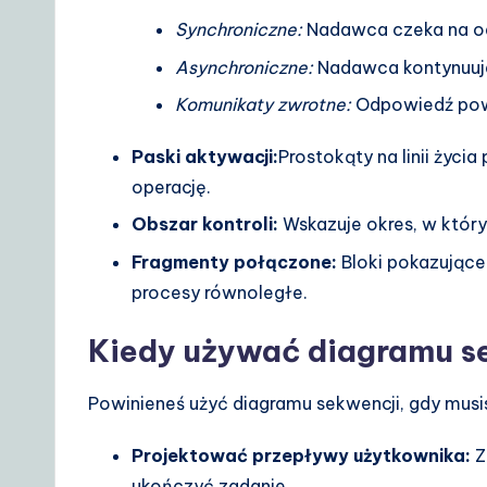
Synchroniczne:
Nadawca czeka na o
Asynchroniczne:
Nadawca kontynuuje
Komunikaty zwrotne:
Odpowiedź pow
Paski aktywacji:
Prostokąty na linii życi
operację.
Obszar kontroli:
Wskazuje okres, w który
Fragmenty połączone:
Bloki pokazujące l
procesy równoległe.
Kiedy używać diagramu s
Powinieneś użyć diagramu sekwencji, gdy musi
Projektować przepływy użytkownika:
Z
ukończyć zadanie.