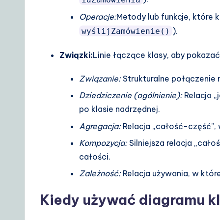
o
Operacje:
Metody lub funkcje, które
lu
).
wyślijZamówienie()
ti
Związki:
Linie łączące klasy, aby pokazać
o
Związanie:
Strukturalne połączenie 
n
Dziedziczenie (ogólnienie):
Relacja „
po klasie nadrzędnej.
s
Agregacja:
Relacja „całość-część”, w
Kompozycja:
Silniejsza relacja „cało
całości.
Zależność:
Relacja używania, w której
Kiedy używać diagramu k