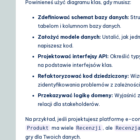
Powinieneś użyć diagramu klas, gdy musisz:
Zdefiniować schemat bazy danych:
Stru
tabelom i kolumnom bazy danych.
Założyć modele danych:
Ustalić, jak je
napiszesz kod.
Projektować interfejsy API:
Określić ty
na podstawie interfejsów klas.
Refaktoryzować kod dziedziczony:
Wizu
zidentyfikowania problemów z zależnośc
Przekazywać logikę domeny:
Wyjaśnić 
relacji dla stakeholderów.
Na przykład, jeśli projektujesz platformę e-
ma wiele
, ale
Produkt
Recenzji
Recenzj
gry dla Twoich danych.