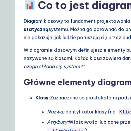
A
Co to jest diagr
I
Diagram klasowy to fundament projektowania
&
statyczną
systemu. Można go porównać do proj
S
nie pokazuje, jak ludzie poruszają się przez bu
o
W diagramie klasowym definiujesz elementy 
nazywane są klasami. Każda klasa zawiera dan
ft
czego składa się system?”
w
Główne elementy diagra
a
Klasy:
Zaznaczane są prostokątami podzie
r
e
Nazwa:
Identyfikator klasy (np.
Klie
Atrybuty:
Właściwości lub dane prz
S
).
idZamówienia