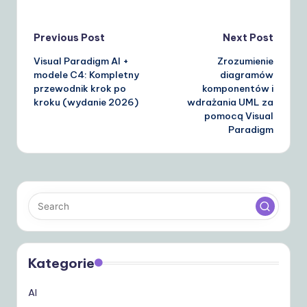
Post
Previous Post
Next Post
Visual Paradigm AI +
Zrozumienie
navigation
modele C4: Kompletny
diagramów
przewodnik krok po
komponentów i
kroku (wydanie 2026)
wdrażania UML za
pomocą Visual
Paradigm
Kategorie
AI