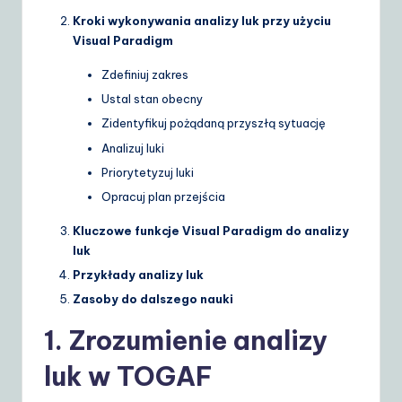
S
Kroki wykonywania analizy luk przy użyciu
Visual Paradigm
o
Zdefiniuj zakres
lu
Ustal stan obecny
ti
Zidentyfikuj pożądaną przyszłą sytuację
o
Analizuj luki
n
Priorytetyzuj luki
Opracuj plan przejścia
s
Kluczowe funkcje Visual Paradigm do analizy
luk
Przykłady analizy luk
Zasoby do dalszego nauki
1. Zrozumienie analizy
luk w TOGAF