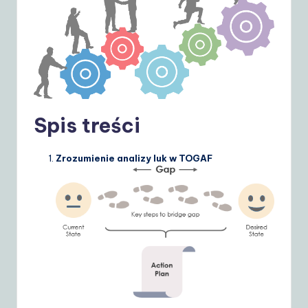
d
e
t
o
A
Spis treści
I
&
Zrozumienie analizy luk w TOGAF
S
o
ft
w
a
r
e