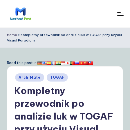
Skip
to
M
content
e
Home
»
Kompletny przewodnik po analizie luk w TOGAF przy użyciu
Visual Paradigm
t
h
o
Read this post in:
d
Posted
ArchiMate
TOGAF
P
in
Kompletny
o
s
przewodnik po
t
analizie luk w TOGAF
P
przy użyciu Visual