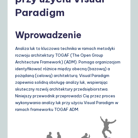
o
li
Paradigm
s
h
Wprowadzenie
|
Analiza luk to kluczowa technika w ramach metodyki
Y
rozwoju architektury TOGAF (The Open Group
o
Architecture Framework) (ADM). Pomaga organizacjom
identyfikować różnice między obecną (bazową) a
u
pożądaną (celową) architekturą. Visual Paradigm
r
zapewnia solidną obsługę analizy luk, wspierając
skuteczny rozwój architektury przedsiębiorstwa.
D
Niniejszy przewodnik przeprowadzi Cię przez proces
ai
wykonywania analizy luk przy użyciu Visual Paradigm w
ramach frameworku TOGAF ADM.
ly
G
ui