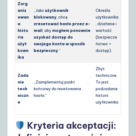
Zorg
aniz
„Jako
użytkownik
Określa
owan
blokowany
, chcę
użytkownika
a
zresetować hasło przez e-
, działanie i
histo
mail
, aby
mogłem ponownie
wartość
ria
uzyskać dostęp do
(bezpiecze
użyt
swojego konta w sposób
ństwo +
kown
bezpieczny
.”
dostęp).
ika
Zbyt
Zada
techniczne.
nie
„Zaimplementuj punkt
To jest
tech
końcowy do resetowania
podzadanie
niczn
hasła.”
historii
e
użytkownika
.
Kryteria akceptacji: