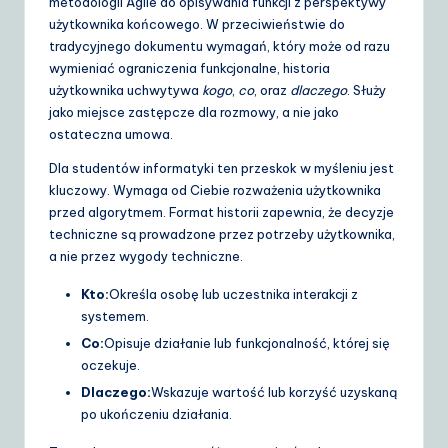
metodologii Agile do opisywania funkcji z perspektywy
S
użytkownika końcowego. W przeciwieństwie do
tradycyjnego dokumentu wymagań, który może od razu
o
wymieniać ograniczenia funkcjonalne, historia
lu
użytkownika uchwytywa
kogo
,
co
, oraz
dlaczego
. Służy
jako miejsce zastępcze dla rozmowy, a nie jako
ti
ostateczna umowa.
o
Dla studentów informatyki ten przeskok w myśleniu jest
n
kluczowy. Wymaga od Ciebie rozważenia użytkownika
przed algorytmem. Format historii zapewnia, że decyzje
s
techniczne są prowadzone przez potrzeby użytkownika,
a nie przez wygody techniczne.
Kto:
Określa osobę lub uczestnika interakcji z
systemem.
Co:
Opisuje działanie lub funkcjonalność, której się
oczekuje.
Dlaczego:
Wskazuje wartość lub korzyść uzyskaną
po ukończeniu działania.