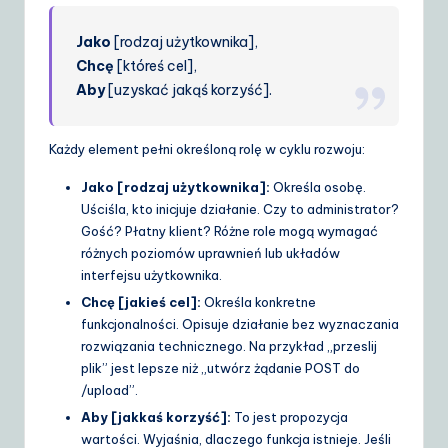
Jako
[rodzaj użytkownika],
Chcę
[któreś cel],
Aby
[uzyskać jakąś korzyść].
Każdy element pełni określoną rolę w cyklu rozwoju:
Jako [rodzaj użytkownika]:
Określa osobę.
Uściśla, kto inicjuje działanie. Czy to administrator?
Gość? Płatny klient? Różne role mogą wymagać
różnych poziomów uprawnień lub układów
interfejsu użytkownika.
Chcę [jakieś cel]:
Określa konkretne
funkcjonalności. Opisuje działanie bez wyznaczania
rozwiązania technicznego. Na przykład „przeslij
plik” jest lepsze niż „utwórz żądanie POST do
/upload”.
Aby [jakkaś korzyść]:
To jest propozycja
wartości. Wyjaśnia, dlaczego funkcja istnieje. Jeśli