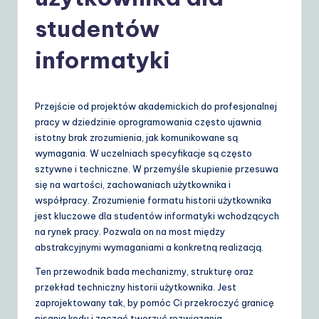
o
li
studentów
s
informatyki
h
|
Przejście od projektów akademickich do profesjonalnej
Y
pracy w dziedzinie oprogramowania często ujawnia
o
istotny brak zrozumienia, jak komunikowane są
wymagania. W uczelniach specyfikacje są często
u
sztywne i techniczne. W przemyśle skupienie przesuwa
r
się na wartości, zachowaniach użytkownika i
współpracy. Zrozumienie formatu historii użytkownika
D
jest kluczowe dla studentów informatyki wchodzących
ai
na rynek pracy. Pozwala on na most między
abstrakcyjnymi wymaganiami a konkretną realizacją.
ly
Ten przewodnik bada mechanizmy, strukturę oraz
G
przekład techniczny historii użytkownika. Jest
ui
zaprojektowany tak, by pomóc Ci przekroczyć granicę
pisania kodu i zacząć tworzyć rozwiązania