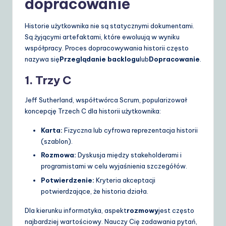
dopracowanie
Historie użytkownika nie są statycznymi dokumentami.
Są żyjącymi artefaktami, które ewoluują w wyniku
współpracy. Proces dopracowywania historii często
nazywa się
Przeglądanie backlogu
lub
Dopracowanie
.
1. Trzy C
Jeff Sutherland, współtwórca Scrum, popularizował
koncepcję Trzech C dla historii użytkownika:
Karta:
Fizyczna lub cyfrowa reprezentacja historii
(szablon).
Rozmowa:
Dyskusja między stakeholderami i
programistami w celu wyjaśnienia szczegółów.
Potwierdzenie:
Kryteria akceptacji
potwierdzające, że historia działa.
Dla kierunku informatyka, aspekt
rozmowy
jest często
najbardziej wartościowy. Nauczy Cię zadawania pytań,