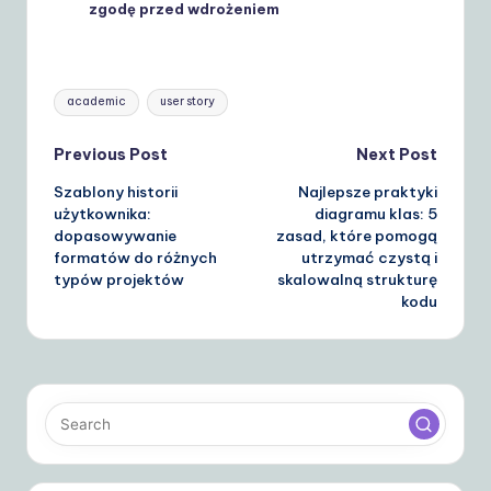
zgodę przed wdrożeniem
Tags:
academic
user story
Post
Previous Post
Next Post
Szablony historii
Najlepsze praktyki
navigation
użytkownika:
diagramu klas: 5
dopasowywanie
zasad, które pomogą
formatów do różnych
utrzymać czystą i
typów projektów
skalowalną strukturę
kodu