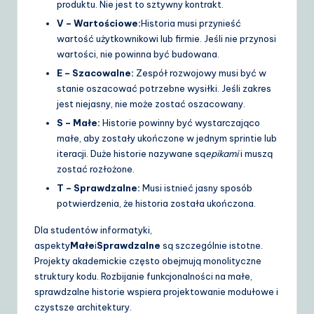
produktu. Nie jest to sztywny kontrakt.
V – Wartościowe:
Historia musi przynieść
wartość użytkownikowi lub firmie. Jeśli nie przynosi
wartości, nie powinna być budowana.
E – Szacowalne:
Zespół rozwojowy musi być w
stanie oszacować potrzebne wysiłki. Jeśli zakres
jest niejasny, nie może zostać oszacowany.
S – Małe:
Historie powinny być wystarczająco
małe, aby zostały ukończone w jednym sprintie lub
iteracji. Duże historie nazywane są
epikami
i muszą
zostać rozłożone.
T – Sprawdzalne:
Musi istnieć jasny sposób
potwierdzenia, że historia została ukończona.
Dla studentów informatyki,
aspekty
Małe
i
Sprawdzalne
są szczególnie istotne.
Projekty akademickie często obejmują monolityczne
struktury kodu. Rozbijanie funkcjonalności na małe,
sprawdzalne historie wspiera projektowanie modułowe i
czystsze architektury.