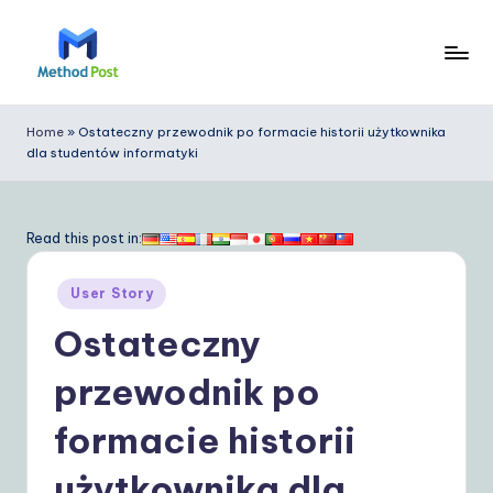
Skip
to
M
content
e
Home
»
Ostateczny przewodnik po formacie historii użytkownika
dla studentów informatyki
t
h
o
Read this post in:
d
Posted
User Story
P
in
Ostateczny
o
s
przewodnik po
t
formacie historii
P
użytkownika dla