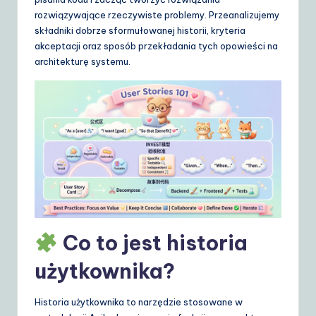
d
rozwiązywające rzeczywiste problemy. Przeanalizujemy
e
składniki dobrze sformułowanej historii, kryteria
akceptacji oraz sposób przekładania tych opowieści na
t
architekturę systemu.
o
A
I
&
S
o
ft
Co to jest historia
w
a
użytkownika?
r
Historia użytkownika to narzędzie stosowane w
e