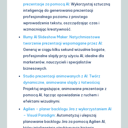
prezentacje za pomocą AI
: Wykorzystaj sztuczną
inteligencję do generowania prezentacji
profesjonalnego poziomu z prostego
wprowadzenia tekstu, oszczędzając czas i
wzmacniając kreatywność.
Illumy AI Slideshow Maker: Natychmiastowe
tworzenie prezentacji wspomagane przez AI
:
Generuj w ciągu kilku sekund wizualnie bogate,
profesjonalne slajdy przy użyciu AI, idealne dla
marketerów, nauczycieli i specjalistów
biznesowych.
Studio prezentacji animowanych z AI: Twórz
dynamiczne, animowane slajdy z łatwością
:
Projektuj angażujące, animowane prezentacje z
pomocą AI, łącząc opowiadanie z ruchem i
efektami wizualnymi.
Agilien – planer backlogu Jira z wykorzystaniem AI
– Visual Paradigm
: Automatyzuj i ulepszaj
planowanie backlogu Jira za pomocą Agilien AI,
który inteligentnie strukturyzuje historie