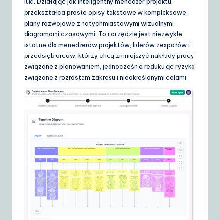
luki. Działając jak inteligentny menedżer projektu,
d
przekształca proste opisy tekstowe w kompleksowe
e
plany rozwojowe z natychmiastowymi wizualnymi
diagramami czasowymi. To narzędzie jest niezwykle
t
istotne dla menedżerów projektów, liderów zespołów i
o
przedsiębiorców, którzy chcą zmniejszyć nakłady pracy
związane z planowaniem, jednocześnie redukując ryzyko
A
związane z rozrostem zakresu i nieokreślonymi celami.
I
&
S
o
ft
w
a
r
e