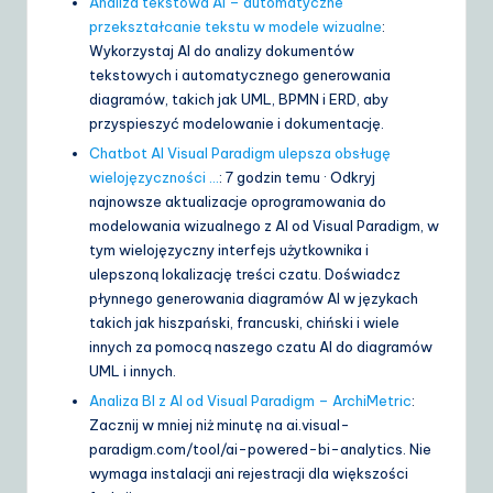
Analiza tekstowa AI – automatyczne
przekształcanie tekstu w modele wizualne
:
Wykorzystaj AI do analizy dokumentów
tekstowych i automatycznego generowania
diagramów, takich jak UML, BPMN i ERD, aby
przyspieszyć modelowanie i dokumentację.
Chatbot AI Visual Paradigm ulepsza obsługę
wielojęzyczności …
: 7 godzin temu · Odkryj
najnowsze aktualizacje oprogramowania do
modelowania wizualnego z AI od Visual Paradigm, w
tym wielojęzyczny interfejs użytkownika i
ulepszoną lokalizację treści czatu. Doświadcz
płynnego generowania diagramów AI w językach
takich jak hiszpański, francuski, chiński i wiele
innych za pomocą naszego czatu AI do diagramów
UML i innych.
Analiza BI z AI od Visual Paradigm – ArchiMetric
:
Zacznij w mniej niż minutę na ai.visual-
paradigm.com/tool/ai-powered-bi-analytics. Nie
wymaga instalacji ani rejestracji dla większości