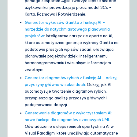
pomaga zespołom Agile tworzyć lepsze historie
użytkownika, prowadząc je przez model 3Cs –
Karta, Rozmowa i Potwierdzenie.
Generator wykresów Gantta z funkcją AI –
narzędzie do natychmiastowego planowania
projektów
: Inteligentne narzędzie oparte na AI,
które automatycznie generuje wykresy Gantta na
podstawie prostych wpisów zadań, ułatwiając
planowanie projektów dzięki inteligentnemu
harmonogramowaniu i wizualnym informacjom
zwrotnym.
Generator diagramów rybich z funkcją AI – odkryj
przyczyny główne w sekundach
: Odkryj, jak AI
automatyzuje tworzenie diagramów rybich,
przyspieszając analizę przyczyn głównych i
podejmowanie decyzji.
Generowanie diagramów z wykorzystaniem AI:
nowe funkcje dla diagramów czasowych UML
:
Oświadczenie o ulepszeniach opartych na AI w
Visual Paradigm, które umożliwiają automatyczne