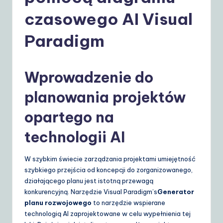
o
czasowego AI Visual
li
s
Paradigm
h
|
Wprowadzenie do
Y
planowania projektów
o
opartego na
u
r
technologii AI
D
W szybkim świecie zarządzania projektami umiejętność
ai
szybkiego przejścia od koncepcji do zorganizowanego,
ly
działającego planu jest istotną przewagą
konkurencyjną. Narzędzie Visual Paradigm’s
Generator
G
planu rozwojowego
to narzędzie wspierane
ui
technologią AI zaprojektowane w celu wypełnienia tej