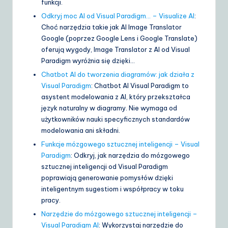
funkcji.
Odkryj moc AI od Visual Paradigm… – Visualize AI
:
Choć narzędzia takie jak AI Image Translator
Google (poprzez Google Lens i Google Translate)
oferują wygody, Image Translator z AI od Visual
Paradigm wyróżnia się dzięki…
Chatbot AI do tworzenia diagramów: jak działa z
Visual Paradigm
: Chatbot AI Visual Paradigm to
asystent modelowania z AI, który przekształca
język naturalny w diagramy. Nie wymaga od
użytkowników nauki specyficznych standardów
modelowania ani składni.
Funkcje mózgowego sztucznej inteligencji – Visual
Paradigm
: Odkryj, jak narzędzia do mózgowego
sztucznej inteligencji od Visual Paradigm
poprawiają generowanie pomysłów dzięki
inteligentnym sugestiom i współpracy w toku
pracy.
Narzędzie do mózgowego sztucznej inteligencji –
Visual Paradigm AI
: Wykorzystaj narzędzie do