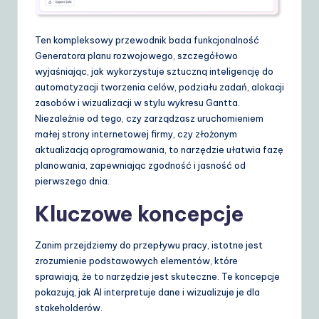
S
o
Ten kompleksowy przewodnik bada funkcjonalność
Generatora planu rozwojowego, szczegółowo
lu
wyjaśniając, jak wykorzystuje sztuczną inteligencję do
ti
automatyzacji tworzenia celów, podziału zadań, alokacji
zasobów i wizualizacji w stylu wykresu Gantta.
o
Niezależnie od tego, czy zarządzasz uruchomieniem
n
małej strony internetowej firmy, czy złożonym
aktualizacją oprogramowania, to narzędzie ułatwia fazę
s
planowania, zapewniając zgodność i jasność od
pierwszego dnia.
Kluczowe koncepcje
Zanim przejdziemy do przepływu pracy, istotne jest
zrozumienie podstawowych elementów, które
sprawiają, że to narzędzie jest skuteczne. Te koncepcje
pokazują, jak AI interpretuje dane i wizualizuje je dla
stakeholderów.