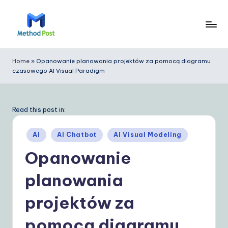
Skip
to
M
content
e
Home
»
Opanowanie planowania projektów za pomocą diagramu
czasowego AI Visual Paradigm
t
h
o
Read this post in:
d
Posted
AI
AI Chatbot
AI Visual Modeling
P
in
Opanowanie
o
planowania
s
t
projektów za
P
pomocą diagramu