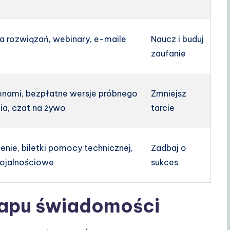
a rozwiązań, webinary, e-maile
Naucz i buduj
zaufanie
cenami, bezpłatne wersje próbnego
Zmniejsz
ia, czat na żywo
tarcie
nie, biletki pomocy technicznej,
Zadbaj o
lojalnościowe
sukces
tapu świadomości