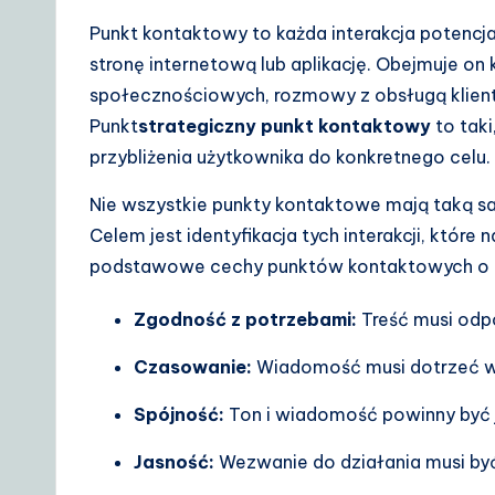
A
Punkt kontaktowy to każda interakcja potencja
I
stronę internetową lub aplikację. Obejmuje o
&
społecznościowych, rozmowy z obsługą klient
Punkt
strategiczny punkt kontaktowy
to taki
S
przybliżenia użytkownika do konkretnego celu.
o
Nie wszystkie punkty kontaktowe mają taką s
ft
Celem jest identyfikacja tych interakcji, któr
podstawowe cechy punktów kontaktowych o 
w
Zgodność z potrzebami:
Treść musi odp
a
Czasowanie:
Wiadomość musi dotrzeć w c
r
Spójność:
Ton i wiadomość powinny być j
e
Jasność:
Wezwanie do działania musi by
S