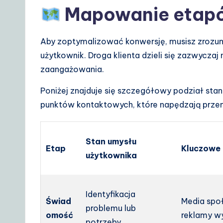
o
Mapowanie etapów
lu
Aby zoptymalizować konwersję, musisz zrozumi
ti
użytkownik. Droga klienta dzieli się zazwyczaj
zaangażowania.
o
n
Poniżej znajduje się szczegółowy podział st
punktów kontaktowych, które napędzają przem
s
Stan umysłu
Etap
Kluczowe
użytkownika
Identyfikacja
Świad
Media spo
problemu lub
omość
reklamy w
potrzeby