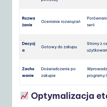
Rozwa
Porównani
Ocenianie rozwiązań
żanie
serii
Decyzj
Strony z 
Gotowy do zakupu
a
użytkowan
Zacho
Doświadczenie po
Wprowadze
wanie
zakupie
programy 
Optymalizacja e