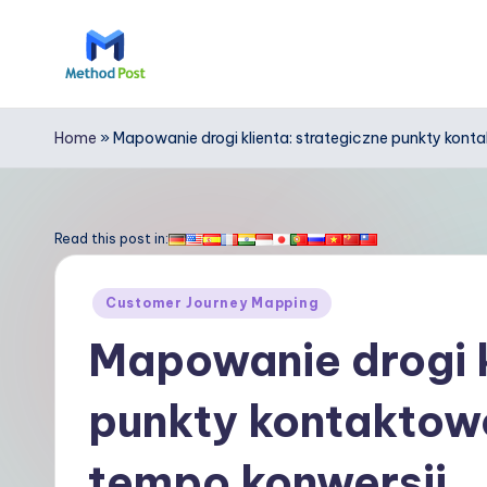
Skip
to
M
content
e
Home
»
Mapowanie drogi klienta: strategiczne punkty kon
t
h
Read this post in:
o
Posted
Customer Journey Mapping
d
in
Mapowanie drogi k
P
punkty kontaktow
o
s
tempo konwersji