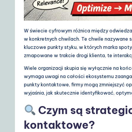
D
a
W świecie cyfrowym różnica między odwiedzają
il
w konkretnych chwilach. Te chwile nazywane s
y
kluczowe punkty styku, w których marka spoty
zmapowane w trakcie drogi klienta, te interakc
G
Wiele organizacji skupia się wyłącznie na ko
ui
wymaga uwagi na całości ekosystemu zaangażo
d
punkty kontaktowe, firmy mogą zmniejszyć op
wyjaśnia, jak skutecznie identyfikować, optyma
e
Czym są strategi
t
o
kontaktowe?