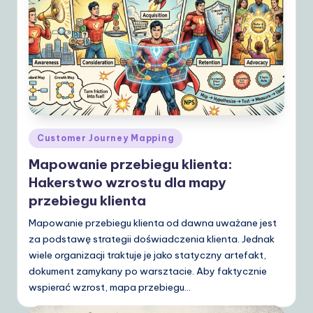
d
e
t
o
A
I
Posted
Customer Journey Mapping
&
in
Mapowanie przebiegu klienta:
S
Hakerstwo wzrostu dla mapy
o
przebiegu klienta
ft
Mapowanie przebiegu klienta od dawna uważane jest
w
za podstawę strategii doświadczenia klienta. Jednak
wiele organizacji traktuje je jako statyczny artefakt,
a
dokument zamykany po warsztacie. Aby faktycznie
r
wspierać wzrost, mapa przebiegu…
e