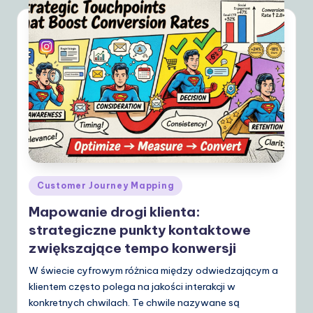
S
o
lu
ti
o
n
s
Posted
Customer Journey Mapping
in
Mapowanie drogi klienta:
strategiczne punkty kontaktowe
zwiększające tempo konwersji
W świecie cyfrowym różnica między odwiedzającym a
klientem często polega na jakości interakcji w
konkretnych chwilach. Te chwile nazywane są