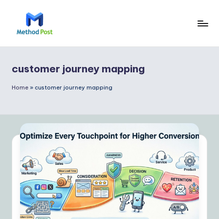
Skip
to
M
content
e
customer journey mapping
t
h
Home
»
customer journey mapping
o
d
P
o
s
t
P