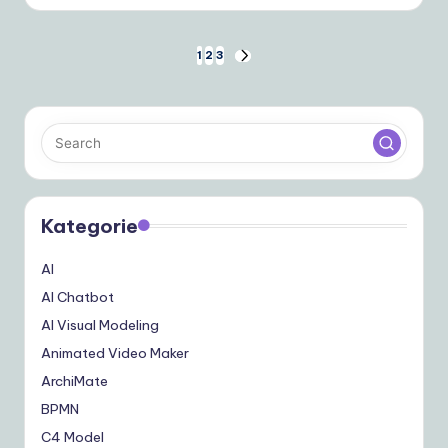
Stronicowanie
1
2
3
NEXT
PAGE
wpisów
Kategorie
AI
AI Chatbot
AI Visual Modeling
Animated Video Maker
ArchiMate
BPMN
C4 Model