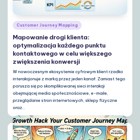
o
li
s
Posted
Customer Journey Mapping
h
in
Mapowanie drogi klienta:
|
optymalizacja każdego punktu
Y
kontaktowego w celu większego
o
zwiększenia konwersji
u
W nowoczesnym ekosystemie cyfrowym klient rzadko
interakcjonuje z marką przez jeden kanał. Zamiast tego
r
porusza się po skomplikowanej sieci interakcji
D
obejmującej media społecznościowe, e-maile,
przeglądanie stron internetowych, sklepy fizyczne
ai
oraz…
ly
G
ui