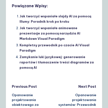
Powiązane Wpisy:
Jak tworzyć wspaniałe slajdy AI za pomocą
Illumy: Poradnik krok po kroku
Jak tworzyć wspaniałe animowane
prezentacje za pomocą narzędzia AI
Markdown Visual Paradigm
Kompletny przewodnik po czacie AI Visual
Paradigm
Zamykanie luki językowej: generowanie
raportów i tłumaczenie treści diagramów za
pomocą AI
Post
Previous Post
Next Post
Opanowanie
Opanowanie
navigation
projektowania
projektowania
obiektowego za
systemów: Przewodnik