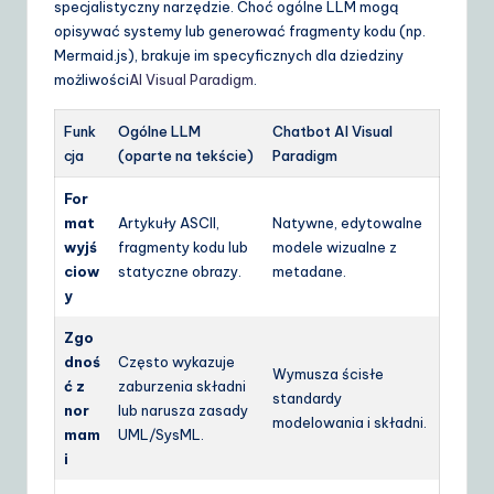
specjalistyczny narzędzie. Choć ogólne LLM mogą
opisywać systemy lub generować fragmenty kodu (np.
Mermaid.js), brakuje im specyficznych dla dziedziny
możliwości
AI Visual Paradigm
.
Funk
Ogólne LLM
Chatbot AI Visual
cja
(oparte na tekście)
Paradigm
For
mat
Artykuły ASCII,
Natywne, edytowalne
wyjś
fragmenty kodu lub
modele wizualne z
ciow
statyczne obrazy.
metadane.
y
Zgo
dnoś
Często wykazuje
Wymusza ścisłe
ć z
zaburzenia składni
standardy
nor
lub narusza zasady
modelowania i składni.
mam
UML/SysML.
i