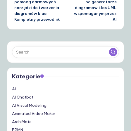
pomocą darmowych
po generatorze
narzędzi do tworzenia
diagramów klas UML
diagramów klas:
wspomaganym przez
Kompletny przewodnik
AI
Kategorie
AI
AI Chatbot
AI Visual Modeling
Animated Video Maker
ArchiMate
BPMN