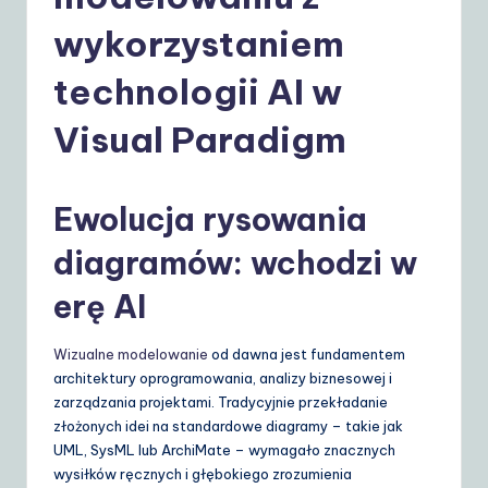
o
li
wykorzystaniem
s
technologii AI w
h
Visual Paradigm
|
Y
Ewolucja rysowania
o
u
diagramów: wchodzi w
r
erę AI
D
ai
Wizualne modelowanie
od dawna jest fundamentem
architektury oprogramowania, analizy biznesowej i
ly
zarządzania projektami. Tradycyjnie przekładanie
G
złożonych idei na standardowe diagramy – takie jak
UML, SysML lub ArchiMate – wymagało znacznych
ui
wysiłków ręcznych i głębokiego zrozumienia