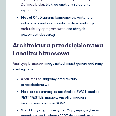
Definicja bloku
, Blok wewnętrzny i diagramy
wymagań.
Model C4:
Diagramy komponentu, kontenera,
wdrożenia i kontekstu systemu do wizualizacji
architektury oprogramowania
na różnych
poziomach abstrakcji.
Architektura przedsiębiorstwa
i analiza biznesowa
Analitycy biznesowi
mogą natychmiast generować ramy
strategiczne:
ArchiMate
:
Diagramy architektury
przedsiębiorstwa.
Macierze strategiczne:
Analiza SWOT, analiza
PEST/PESTLE, macierz Ansoffa, macierz
Eisenhowera i analiza SOAR.
Struktury organizacyjne:
Mapy myśli, wykresy
organizacyjne i wykresy PERT do zarządzania