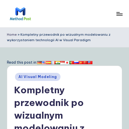
Skip
to
M
content
e
Home
»
Kompletny przewodnik po wizualnym modelowaniu z
wykorzystaniem technologii AI w Visual Paradigm
t
h
o
Read this post in:
d
Posted
AI Visual Modeling
P
in
Kompletny
o
s
przewodnik po
t
wizualnym
P
modelowaniu z