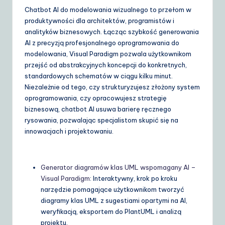
Chatbot AI do modelowania wizualnego to przełom w
produktywności dla architektów, programistów i
analityków biznesowych. Łącząc szybkość generowania
AI z precyzją profesjonalnego oprogramowania do
modelowania, Visual Paradigm pozwala użytkownikom
przejść od abstrakcyjnych koncepcji do konkretnych,
standardowych schematów w ciągu kilku minut.
Niezależnie od tego, czy strukturyzujesz złożony system
oprogramowania, czy opracowujesz strategię
biznesową, chatbot AI usuwa barierę ręcznego
rysowania, pozwalając specjalistom skupić się na
innowacjach i projektowaniu.
Generator diagramów klas UML wspomagany AI –
Visual Paradigm
: Interaktywny, krok po kroku
narzędzie pomagające użytkownikom tworzyć
diagramy klas UML z sugestiami opartymi na AI,
weryfikacją, eksportem do PlantUML i analizą
projektu.