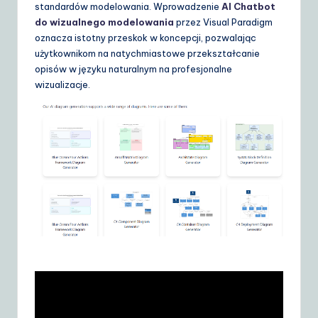
d
standardów modelowania. Wprowadzenie
AI Chatbot
do wizualnego modelowania
przez Visual Paradigm
e
oznacza istotny przeskok w koncepcji, pozwalając
t
użytkownikom na natychmiastowe przekształcanie
opisów w języku naturalnym na profesjonalne
o
wizualizacje.
A
I
&
S
o
ft
w
a
r
e