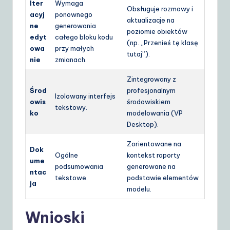
Iter
Wymaga
Obsługuje rozmowy i
acyj
ponownego
aktualizacje na
ne
generowania
poziomie obiektów
edyt
całego bloku kodu
(np. „Przenieś tę klasę
owa
przy małych
tutaj”).
nie
zmianach.
Zintegrowany z
Środ
profesjonalnym
Izolowany interfejs
owis
środowiskiem
tekstowy.
ko
modelowania (VP
Desktop).
Zorientowane na
Dok
Ogólne
kontekst raporty
ume
podsumowania
generowane na
ntac
tekstowe.
podstawie elementów
ja
modelu.
Wnioski