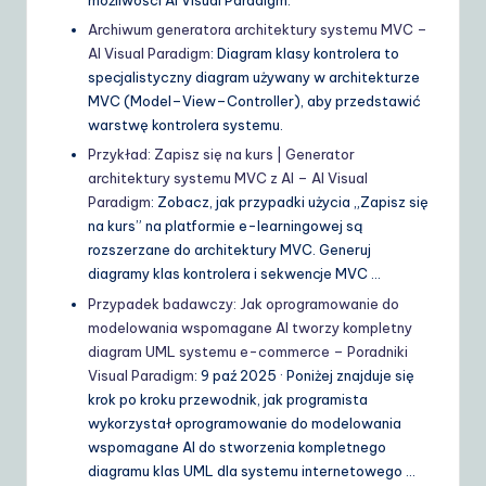
możliwości AI Visual Paradigm.
Archiwum generatora architektury systemu MVC –
AI Visual Paradigm
: Diagram klasy kontrolera to
specjalistyczny diagram używany w architekturze
MVC (Model–View–Controller), aby przedstawić
warstwę kontrolera systemu.
Przykład: Zapisz się na kurs | Generator
architektury systemu MVC z AI – AI Visual
Paradigm
: Zobacz, jak przypadki użycia „Zapisz się
na kurs” na platformie e-learningowej są
rozszerzane do architektury MVC. Generuj
diagramy klas kontrolera i sekwencje MVC …
Przypadek badawczy: Jak oprogramowanie do
modelowania wspomagane AI tworzy kompletny
diagram UML systemu e-commerce – Poradniki
Visual Paradigm
: 9 paź 2025 · Poniżej znajduje się
krok po kroku przewodnik, jak programista
wykorzystał oprogramowanie do modelowania
wspomagane AI do stworzenia kompletnego
diagramu klas UML dla systemu internetowego …