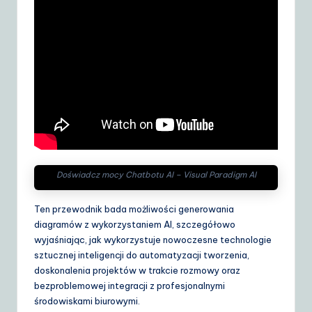
S
o
lu
ti
o
n
s
Doświadcz mocy Chatbotu AI – Visual Paradigm AI
Ten przewodnik bada możliwości generowania
diagramów z wykorzystaniem AI, szczegółowo
wyjaśniając, jak wykorzystuje nowoczesne technologie
sztucznej inteligencji do automatyzacji tworzenia,
doskonalenia projektów w trakcie rozmowy oraz
bezproblemowej integracji z profesjonalnymi
środowiskami biurowymi.