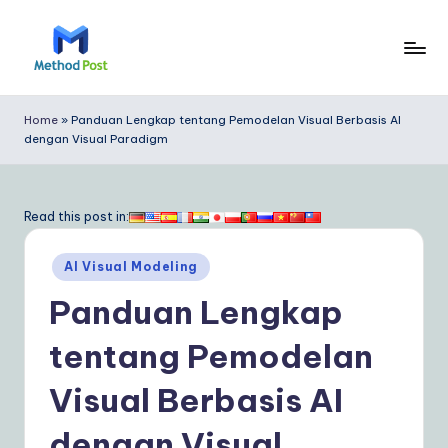
Skip
to
M
content
e
Home
»
Panduan Lengkap tentang Pemodelan Visual Berbasis AI
dengan Visual Paradigm
t
h
o
Read this post in:
d
Posted
AI Visual Modeling
P
in
Panduan Lengkap
o
s
tentang Pemodelan
t
Visual Berbasis AI
In
dengan Visual