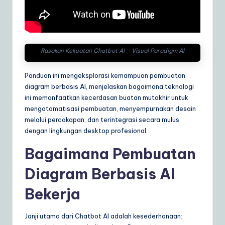
a
r
e
Rasakan Kekuatan Chatbot AI – Visual Paradigm AI
S
Panduan ini mengeksplorasi kemampuan pembuatan
o
diagram berbasis AI, menjelaskan bagaimana teknologi
lu
ini memanfaatkan kecerdasan buatan mutakhir untuk
mengotomatisasi pembuatan, menyempurnakan desain
ti
melalui percakapan, dan terintegrasi secara mulus
o
dengan lingkungan desktop profesional.
n
Bagaimana Pembuatan
s
Diagram Berbasis AI
Bekerja
Janji utama dari Chatbot AI adalah kesederhanaan: