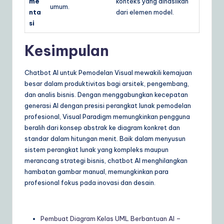
me
konteks yang dihasilkan
umum.
nta
dari elemen model.
si
Kesimpulan
Chatbot AI untuk Pemodelan Visual mewakili kemajuan
besar dalam produktivitas bagi arsitek, pengembang,
dan analis bisnis. Dengan menggabungkan kecepatan
generasi AI dengan presisi perangkat lunak pemodelan
profesional, Visual Paradigm memungkinkan pengguna
beralih dari konsep abstrak ke diagram konkret dan
standar dalam hitungan menit. Baik dalam menyusun
sistem perangkat lunak yang kompleks maupun
merancang strategi bisnis, chatbot AI menghilangkan
hambatan gambar manual, memungkinkan para
profesional fokus pada inovasi dan desain.
Pembuat Diagram Kelas UML Berbantuan AI –