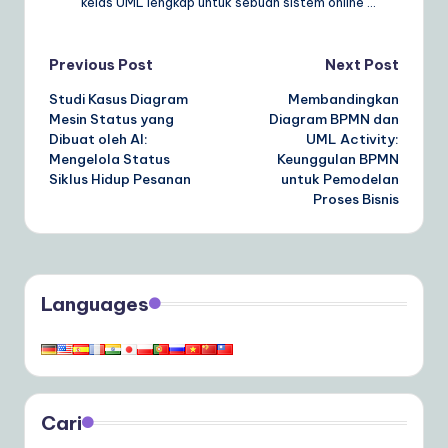
kelas UML lengkap untuk sebuah sistem online …
Post
Previous Post
Next Post
Studi Kasus Diagram
Membandingkan
navigation
Mesin Status yang
Diagram BPMN dan
Dibuat oleh AI:
UML Activity:
Mengelola Status
Keunggulan BPMN
Siklus Hidup Pesanan
untuk Pemodelan
Proses Bisnis
Languages
Cari