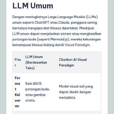
LLM Umum
Dengan meningkatnya Large Language Models (LLMs)
umum seperti ChatGPT atau Claude, pengguna sering
bertanya mengapa alat khusus diperlukan. Meskipun
LLM umum dapat menjelaskan sistem atau menghasilkan
potongan kode (seperti Mermaid.js), mereka kekurangan
kemampuan khusus bidang dari
AI Visual Paradigm
.
LLM Umum
Fitu
Chatbot AI Visual
(Berdasarkan
r
Paradigm
Teks)
For
ma
Seni ASCII,
Model visual asli yang
t
potongan kode,
dapat diedit dengan
Kel
atau gambar
metadata.
uar
statis.
an