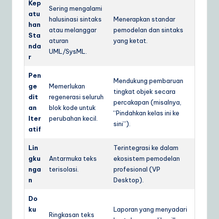
Kep
Sering mengalami
atu
halusinasi sintaks
Menerapkan standar
han
atau melanggar
pemodelan dan sintaks
Sta
aturan
yang ketat.
nda
UML/SysML.
r
Pen
Mendukung pembaruan
ge
Memerlukan
tingkat objek secara
dit
regenerasi seluruh
percakapan (misalnya,
an
blok kode untuk
“Pindahkan kelas ini ke
Iter
perubahan kecil.
sini”).
atif
Lin
Terintegrasi ke dalam
gku
Antarmuka teks
ekosistem pemodelan
nga
terisolasi.
profesional (VP
n
Desktop).
Do
ku
Laporan yang menyadari
Ringkasan teks