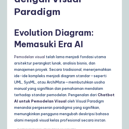
d
o
Paradigm
n
e
Evolution Diagram:
si
Memasuki Era AI
a
n
Pemodelan visual
telah lama menjadi fondasi utama
arsitektur perangkat lunak, analisis bisnis, dan
|
manajemen proyek. Secara tradisional, menerjemahkan
Y
ide-ide kompleks menjadi diagram standar—seperti
UML, SysML, atau ArchiMate—membutuhkan usaha
o
manual yang signifikan dan pemahaman mendalam
u
terhadap standar pemodelan. Pengenalan dari
Chatbot
AI untuk Pemodelan Visual
oleh Visual Paradigm
r
menandai pergeseran paradigma yang signifikan,
D
memungkinkan pengguna mengubah deskripsi bahasa
alami menjadi visual kelas profesional secara instan.
ai