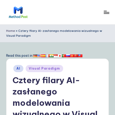
Skip
to
M
content
e
Home
»
Cztery filary AI-zasłanego modelowania wizualnego w
Visual Paradigm
t
h
o
Read this post in:
d
Posted
AI
Visual Paradigm
P
in
Cztery filary AI-
o
s
zasłanego
t
modelowania
P
wizualnego w Visual