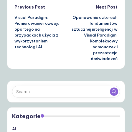
Post
Previous Post
Next Post
Visual Paradigm:
Opanowanie czterech
navigation
Pionierowanie rozwoju
fundamentów
opartego na
sztucznej inteligencji w
przypadkach użycia z
Visual Paradigm:
wykorzystaniem
Kompleksowy
technologii AI
samouczek i
prezentacja
doświadczeń
Kategorie
AI