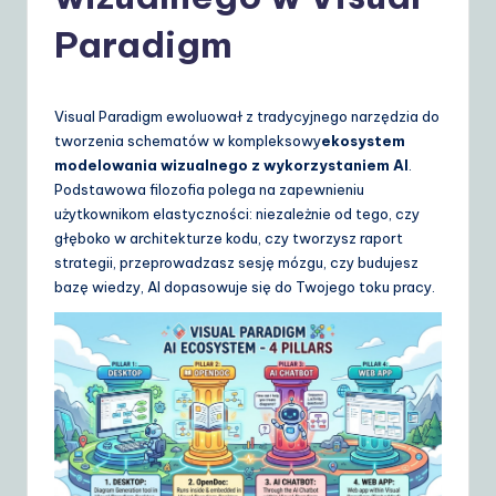
o
li
Paradigm
s
h
Visual Paradigm ewoluował z tradycyjnego narzędzia do
|
tworzenia schematów w kompleksowy
ekosystem
modelowania wizualnego z wykorzystaniem AI
.
Y
Podstawowa filozofia polega na zapewnieniu
o
użytkownikom elastyczności: niezależnie od tego, czy
głęboko w architekturze kodu, czy tworzysz raport
u
strategii, przeprowadzasz sesję mózgu, czy budujesz
r
bazę wiedzy, AI dopasowuje się do Twojego toku pracy.
D
ai
ly
G
ui