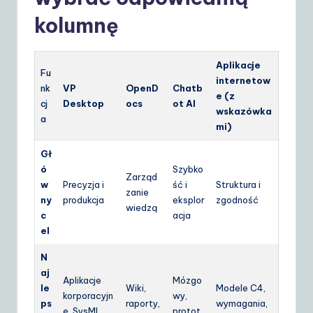
kolumnę
Aplikacje
Fu
internetow
nk
VP
OpenD
Chatb
e (z
cj
Desktop
ocs
ot AI
wskazówka
a
mi)
Gł
ó
Szybko
Zarząd
w
Precyzja i
ść i
Struktura i
zanie
ny
produkcja
eksplor
zgodność
wiedzą
c
acja
el
N
aj
Aplikacje
Mózgo
le
Wiki,
Modele C4,
korporacyjn
wy,
ps
raporty,
wymagania,
e, SysML,
protot