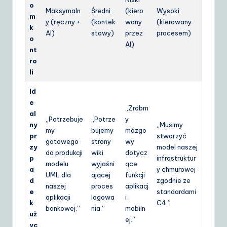
o
Maksymaln
Średni
(kiero
Wysoki
m
y (ręczny +
(kontek
wany
(kierowany
k
AI)
stowy)
przez
procesem)
o
AI)
nt
ro
li
Id
e
„Zróbm
al
„Potrzebuje
„Potrze
y
ny
„Musimy
my
bujemy
mózgo
pr
stworzyć
gotowego
strony
wy
zy
model naszej
do produkcji
wiki
dotycz
p
infrastruktur
modelu
wyjaśni
ące
a
y chmurowej
UML dla
ającej
funkcji
d
zgodnie ze
naszej
proces
aplikacj
e
standardami
aplikacji
logowa
i
k
C4.”
bankowej.”
nia.”
mobiln
uż
ej.”
yc