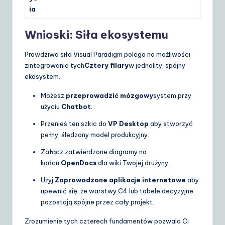
ia
Wnioski: Siła ekosystemu
Prawdziwa siła Visual Paradigm polega na możliwości
zintegrowania tych
Cztery filary
w jednolity, spójny
ekosystem.
Możesz
przeprowadzić mózgowy
system przy
użyciu
Chatbot
.
Przenieś ten szkic do
VP Desktop
aby stworzyć
pełny, śledzony model produkcyjny.
Załącz zatwierdzone diagramy na
końcu
OpenDocs
dla wiki Twojej drużyny.
Użyj
Zaprowadzone aplikacje internetowe
aby
upewnić się, że warstwy C4 lub tabele decyzyjne
pozostają spójne przez cały projekt.
Zrozumienie tych czterech fundamentów pozwala Ci