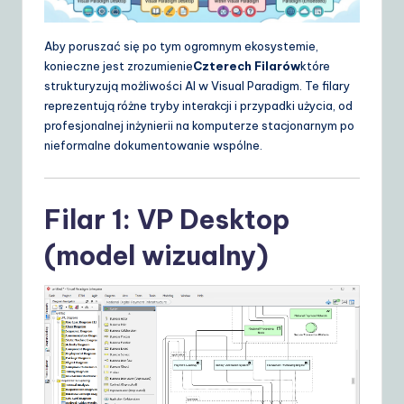
d
e
Aby poruszać się po tym ogromnym ekosystemie,
konieczne jest zrozumienie
Czterech Filarów
które
t
strukturyzują możliwości AI w Visual Paradigm. Te filary
o
reprezentują różne tryby interakcji i przypadki użycia, od
profesjonalnej inżynierii na komputerze stacjonarnym po
A
nieformalne dokumentowanie wspólne.
I
&
Filar 1: VP Desktop
S
o
(model wizualny)
ft
w
a
r
e