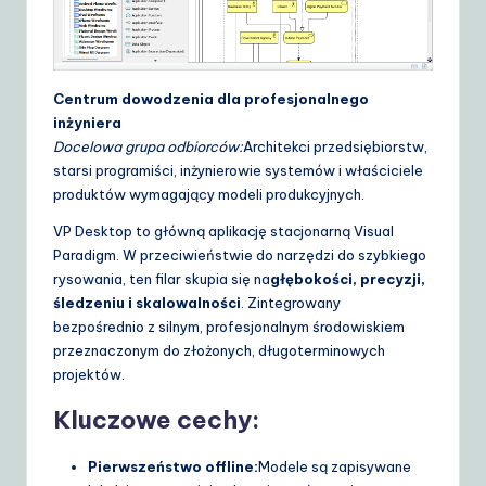
S
o
lu
Centrum dowodzenia dla profesjonalnego
inżyniera
ti
Docelowa grupa odbiorców:
Architekci przedsiębiorstw,
o
starsi programiści, inżynierowie systemów i właściciele
produktów wymagający modeli produkcyjnych.
n
VP Desktop to główną aplikację stacjonarną Visual
s
Paradigm. W przeciwieństwie do narzędzi do szybkiego
rysowania, ten filar skupia się na
głębokości, precyzji,
śledzeniu i skalowalności
. Zintegrowany
bezpośrednio z silnym, profesjonalnym środowiskiem
przeznaczonym do złożonych, długoterminowych
projektów.
Kluczowe cechy:
Pierwszeństwo offline:
Modele są zapisywane