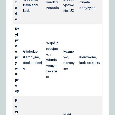
z
wiedza
tabele
inżynieria
ypowa
e
zespołu
decyzyjne
kodu
nie, UX
d
o
St
yl
pr
Współp
z
racując
e
Głębokie,
Rozmo
e, z
pł
iteracyjne,
wa,
Kierowane,
wbudo
y
doskonaleni
iteracy
krok po kroku
wanym
w
e
jne
tekste
u
m
pr
a
cy
P
o
zi
Niski