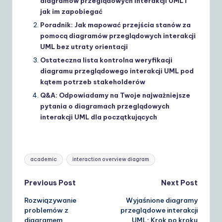
diagramów przeglądowych interakcji UML i
jak im zapobiegać
Poradnik: Jak mapować przejścia stanów za
pomocą diagramów przeglądowych interakcji
UML bez utraty orientacji
Ostateczna lista kontrolna weryfikacji
diagramu przeglądowego interakcji UML pod
kątem potrzeb stakeholderów
Q&A: Odpowiadamy na Twoje najważniejsze
pytania o diagramach przeglądowych
interakcji UML dla początkujących
Tags:
academic
interaction overview diagram
Post
Previous Post
Next Post
Rozwiązywanie
Wyjaśnione diagramy
navigation
problemów z
przeglądowe interakcji
diagramem
UML: Krok po kroku