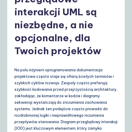
o
li
interakcji UML są
s
niezbędne, a nie
h
opcjonalne, dla
|
Y
Twoich projektów
o
u
Na polu inżynierii oprogramowania dokumentacja
r
projektowa często staje się ofiarą ścisłych terminów i
szybkich cyklów rozwoju. Zespoly często preferują
D
szybkość kodowania przed przejrzystością architektury,
ai
zakładając, że komentarze w kodzie i diagramy
sekwencji wystarczają do zrozumienia zachowania
ly
systemu. Jednak ten podejście często prowadzi do
G
rozdrobnionej logiki i nieprawidłowego rozumienia
przepływów sterowania. Diagram przeglądowy interakcji
ui
(IOD) jest kluczowym elementem, który zamyka