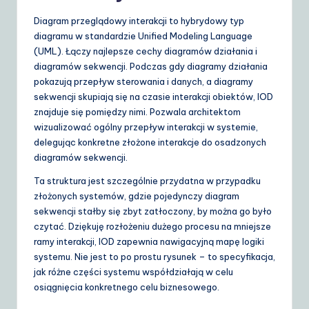
S
Diagram przeglądowy interakcji to hybrydowy typ
diagramu w standardzie Unified Modeling Language
o
(UML). Łączy najlepsze cechy diagramów działania i
lu
diagramów sekwencji. Podczas gdy diagramy działania
pokazują przepływ sterowania i danych, a diagramy
ti
sekwencji skupiają się na czasie interakcji obiektów, IOD
o
znajduje się pomiędzy nimi. Pozwala architektom
wizualizować ogólny przepływ interakcji w systemie,
n
delegując konkretne złożone interakcje do osadzonych
s
diagramów sekwencji.
Ta struktura jest szczególnie przydatna w przypadku
złożonych systemów, gdzie pojedynczy diagram
sekwencji stałby się zbyt zatłoczony, by można go było
czytać. Dziękuję rozłożeniu dużego procesu na mniejsze
ramy interakcji, IOD zapewnia nawigacyjną mapę logiki
systemu. Nie jest to po prostu rysunek – to specyfikacja,
jak różne części systemu współdziałają w celu
osiągnięcia konkretnego celu biznesowego.