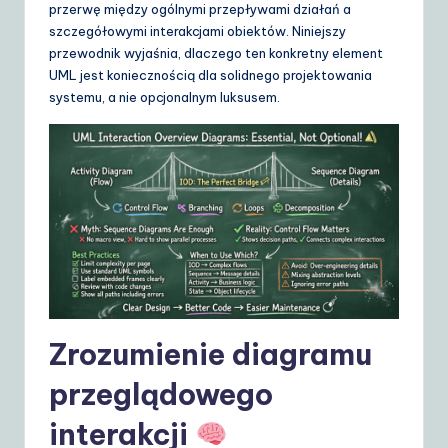
d
przerwę między ogólnymi przepływami działań a
szczegółowymi interakcjami obiektów. Niniejszy
e
przewodnik wyjaśnia, dlaczego ten konkretny element
t
UML jest koniecznością dla solidnego projektowania
systemu, a nie opcjonalnym luksusem.
o
A
I
&
S
o
ft
w
Zrozumienie diagramu
a
przeglądowego
r
interakcji
e