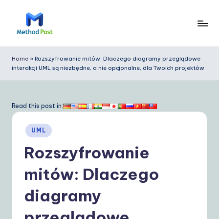
Skip
to
M
content
e
Home
»
Rozszyfrowanie mitów: Dlaczego diagramy przeglądowe
interakcji UML są niezbędne, a nie opcjonalne, dla Twoich projektów
t
h
o
Read this post in:
d
Posted
UML
P
in
Rozszyfrowanie
o
s
mitów: Dlaczego
t
diagramy
P
przeglądowe