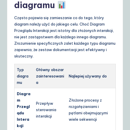
diagramu
Często pojawia się zamieszanie co do tego, który
diagram należy użyć do jakiego celu. Choć Diagram
Przeglądu Interakcji jest istotny dla złożonych interakcji,
nie jest zastępstwem dla każdego innego diagramu.
Zrozumienie specyficznych zalet każdego typu diagramu
zapewnia, że zestaw dokumentacji jest efektywny i
skuteczny.
Typ
Główny obszar
diagra
zainteresowani
Najlepiej używany do
mu
a
Diagra
m
Złożone procesy z
Przepływ
Przegl
rozgałęzieniami i
sterowania
ądu
pętlami obejmującymi
interakcji
Intera
wiele sekwencji
kcji