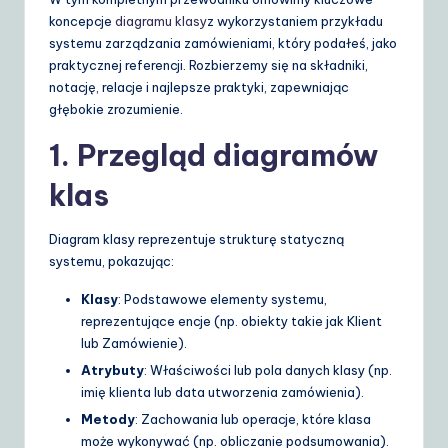
d
koncepcje
diagramu klasy
z wykorzystaniem przykładu
e
systemu zarządzania zamówieniami, który podałeś, jako
praktycznej referencji. Rozbierzemy się na składniki,
t
notację, relacje i najlepsze praktyki, zapewniając
o
głębokie zrozumienie.
A
1. Przegląd diagramów
I
klas
&
Diagram klasy reprezentuje strukturę statyczną
S
systemu, pokazując:
o
Klasy
: Podstawowe elementy systemu,
ft
reprezentujące encje (np. obiekty takie jak Klient
w
lub Zamówienie).
Atrybuty
: Właściwości lub pola danych klasy (np.
a
imię klienta lub data utworzenia zamówienia).
r
Metody
: Zachowania lub operacje, które klasa
e
może wykonywać (np. obliczanie podsumowania).