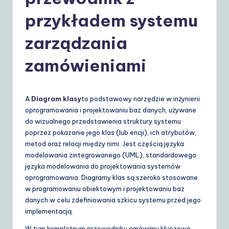
o
li
przykładem systemu
s
zarządzania
h
zamówieniami
|
Y
o
A
Diagram klasy
to podstawowy narzędzie w inżynierii
oprogramowania i projektowaniu baz danych, używane
u
do wizualnego przedstawienia struktury systemu
r
poprzez pokazanie jego klas (lub encji), ich atrybutów,
metod oraz relacji między nimi. Jest częścią języka
D
modelowania zintegrowanego (UML), standardowego
ai
języka modelowania do projektowania systemów
oprogramowania. Diagramy klas są szeroko stosowane
ly
w programowaniu obiektowym i projektowaniu baz
G
danych w celu zdefiniowania szkicu systemu przed jego
implementacją.
ui
W tym kompletnym przewodniku omówimy kluczowe