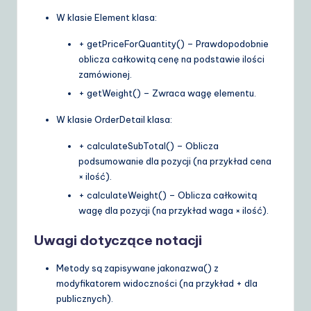
W klasie
Element
klasa:
+ getPriceForQuantity()
– Prawdopodobnie
oblicza całkowitą cenę na podstawie ilości
zamówionej.
+ getWeight()
– Zwraca wagę elementu.
W klasie
OrderDetail
klasa:
+ calculateSubTotal()
– Oblicza
podsumowanie dla pozycji (na przykład cena
× ilość).
+ calculateWeight()
– Oblicza całkowitą
wagę dla pozycji (na przykład waga × ilość).
Uwagi dotyczące notacji
Metody są zapisywane jako
nazwa()
z
modyfikatorem widoczności (na przykład
+
dla
publicznych).