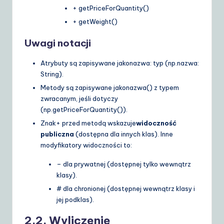
+ getPriceForQuantity()
+ getWeight()
Uwagi notacji
Atrybuty są zapisywane jako
nazwa: typ
(np.
nazwa:
String
).
Metody są zapisywane jako
nazwa()
z typem
zwracanym, jeśli dotyczy
(np.
getPriceForQuantity()
).
Znak
+
przed metodą wskazuje
widoczność
publiczna
(dostępna dla innych klas). Inne
modyfikatory widoczności to:
–
dla prywatnej (dostępnej tylko wewnątrz
klasy).
#
dla chronionej (dostępnej wewnątrz klasy i
jej podklas).
2.2. Wyliczenie