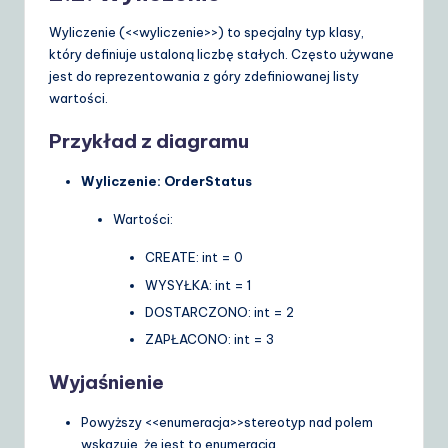
Wyliczenie (
<<wyliczenie>>
) to specjalny typ klasy,
który definiuje ustaloną liczbę stałych. Często używane
jest do reprezentowania z góry zdefiniowanej listy
wartości.
Przykład z diagramu
Wyliczenie: OrderStatus
Wartości:
CREATE: int = 0
WYSYŁKA: int = 1
DOSTARCZONO: int = 2
ZAPŁACONO: int = 3
Wyjaśnienie
Powyższy
<<enumeracja>>
stereotyp nad polem
wskazuje, że jest to enumeracja.