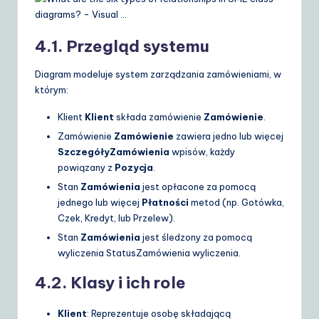
4.1. Przegląd systemu
Diagram modeluje system zarządzania zamówieniami, w
którym:
Klient
Klient
składa zamówienie
Zamówienie
.
Zamówienie
Zamówienie
zawiera jedno lub więcej
SzczegółyZamówienia
wpisów, każdy
powiązany z
Pozycja
.
Stan
Zamówienia
jest opłacone za pomocą
jednego lub więcej
Płatności
metod (np.
Gotówka
,
Czek
,
Kredyt
, lub
Przelew
).
Stan
Zamówienia
jest śledzony za pomocą
wyliczenia
StatusZamówienia
wyliczenia.
4.2. Klasy i ich role
Klient
: Reprezentuje osobę składającą