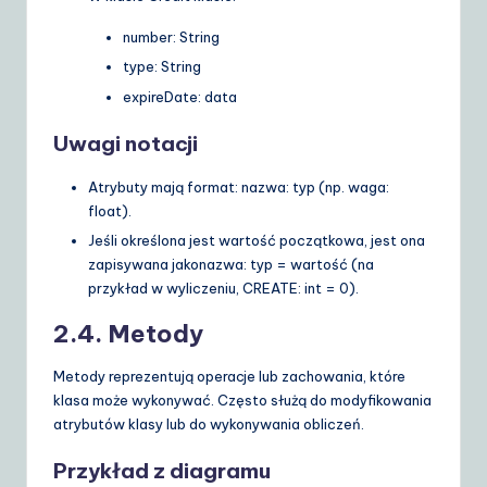
number: String
type: String
expireDate: data
Uwagi notacji
Atrybuty mają format:
nazwa: typ
(np.
waga:
float
).
Jeśli określona jest wartość początkowa, jest ona
zapisywana jako
nazwa: typ = wartość
(na
przykład w wyliczeniu,
CREATE: int = 0
).
2.4. Metody
Metody reprezentują operacje lub zachowania, które
klasa może wykonywać. Często służą do modyfikowania
atrybutów klasy lub do wykonywania obliczeń.
Przykład z diagramu