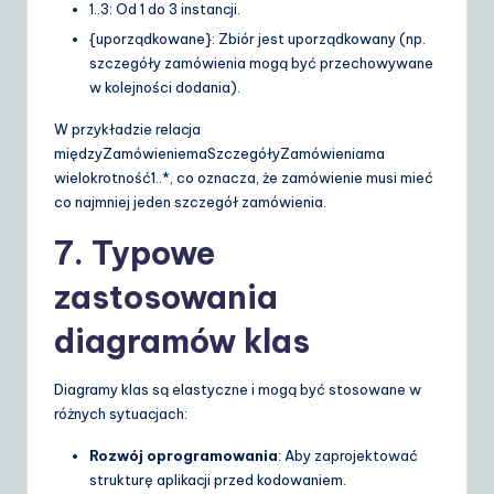
1..3
: Od 1 do 3 instancji.
{uporządkowane}
: Zbiór jest uporządkowany (np.
szczegóły zamówienia mogą być przechowywane
w kolejności dodania).
W przykładzie relacja
między
Zamówieniem
a
SzczegółyZamówienia
ma
wielokrotność
1..*
, co oznacza, że zamówienie musi mieć
co najmniej jeden szczegół zamówienia.
7. Typowe
zastosowania
diagramów klas
Diagramy klas są elastyczne i mogą być stosowane w
różnych sytuacjach:
Rozwój oprogramowania
: Aby zaprojektować
strukturę aplikacji przed kodowaniem.