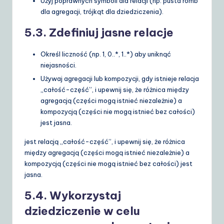
Użyj poprawnych symboli dla relacji (np. pusta romb
dla agregacji, trójkąt dla dziedziczenia).
5.3. Zdefiniuj jasne relacje
Określ liczność (np.
1
,
0..*
,
1..*
) aby uniknąć
niejasności.
Używaj agregacji lub kompozycji, gdy istnieje relacja
„całość-część”, i upewnij się, że różnica między
agregacją (części mogą istnieć niezależnie) a
kompozycją (części nie mogą istnieć bez całości)
jest jasna.
jest relacją „całość-część”, i upewnij się, że różnica
między agregacją (części mogą istnieć niezależnie) a
kompozycją (części nie mogą istnieć bez całości) jest
jasna.
5.4. Wykorzystaj
dziedziczenie w celu