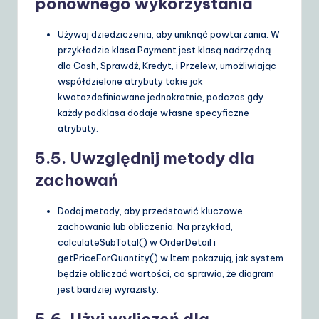
ponownego wykorzystania
Używaj dziedziczenia, aby uniknąć powtarzania. W
przykładzie klasa
Payment
jest klasą nadrzędną
dla
Cash
,
Sprawdź
,
Kredyt
, i
Przelew
, umożliwiając
współdzielone atrybuty takie jak
kwota
zdefiniowane jednokrotnie, podczas gdy
każdy podklasa dodaje własne specyficzne
atrybuty.
5.5. Uwzględnij metody dla
zachowań
Dodaj metody, aby przedstawić kluczowe
zachowania lub obliczenia. Na przykład,
calculateSubTotal()
w
OrderDetail
i
getPriceForQuantity()
w
Item
pokazują, jak system
będzie obliczać wartości, co sprawia, że diagram
jest bardziej wyrazisty.