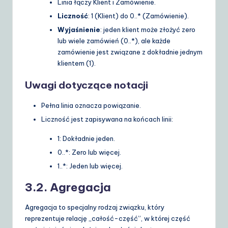
Linia łączy
Klient
i
Zamówienie
.
Liczność
:
1
(Klient) do
0..*
(Zamówienie).
Wyjaśnienie
: jeden klient może złożyć zero
lub wiele zamówień (
0..*
), ale każde
zamówienie jest związane z dokładnie jednym
klientem (
1
).
Uwagi dotyczące notacji
Pełna linia oznacza powiązanie.
Liczność jest zapisywana na końcach linii:
1
: Dokładnie jeden.
0..*
: Zero lub więcej.
1..*
: Jeden lub więcej.
3.2. Agregacja
Agregacja to specjalny rodzaj związku, który
reprezentuje relację „całość-część”, w której część