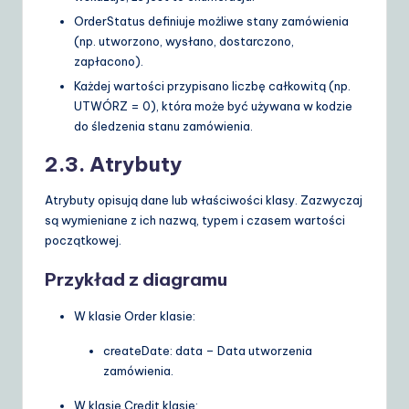
OrderStatus
definiuje możliwe stany zamówienia
(np. utworzono, wysłano, dostarczono,
zapłacono).
Każdej wartości przypisano liczbę całkowitą (np.
UTWÓRZ = 0
), która może być używana w kodzie
do śledzenia stanu zamówienia.
2.3. Atrybuty
Atrybuty opisują dane lub właściwości klasy. Zazwyczaj
są wymieniane z ich nazwą, typem i czasem wartości
początkowej.
Przykład z diagramu
W klasie
Order
klasie:
createDate: data
– Data utworzenia
zamówienia.
W klasie
Credit
klasie: