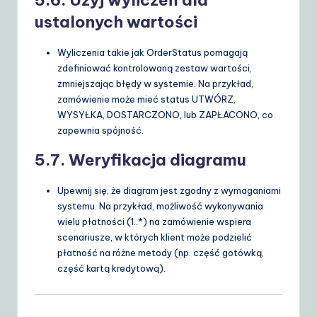
5.6. Użyj wyliczeń dla
ustalonych wartości
Wyliczenia takie jak
OrderStatus
pomagają
zdefiniować kontrolowaną zestaw wartości,
zmniejszając błędy w systemie. Na przykład,
zamówienie może mieć status
UTWÓRZ
,
WYSYŁKA
,
DOSTARCZONO
, lub
ZAPŁACONO
, co
zapewnia spójność.
5.7. Weryfikacja diagramu
Upewnij się, że diagram jest zgodny z wymaganiami
systemu. Na przykład, możliwość wykonywania
wielu płatności (
1..*
) na zamówienie wspiera
scenariusze, w których klient może podzielić
płatność na różne metody (np. część gotówką,
część kartą kredytową).