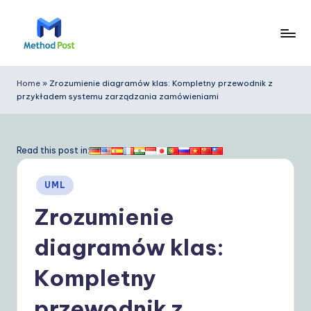
Skip
to
M
content
e
Home
»
Zrozumienie diagramów klas: Kompletny przewodnik z
przykładem systemu zarządzania zamówieniami
t
h
o
Read this post in:
d
Posted
UML
P
in
Zrozumienie
o
s
diagramów klas:
t
Kompletny
P
przewodnik z