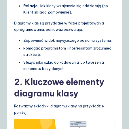
Relacje
: Jak klasy wzajemnie się oddziałują (np.
S
Klient składa Zamówienie).
o
Diagramy klas są przydatne w fazie projektowania
lu
oprogramowania, ponieważ pozwalają:
ti
Zapewniać widok najwyższego poziomu systemu.
o
Pomagać programistom i interesantom zrozumieć
n
strukturę.
Służyć jako szkic do kodowania lub tworzenia
s
schematu bazy danych.
2. Kluczowe elementy
diagramu klasy
Rozważmy składniki diagramu klasy na przykładzie
poniżej: