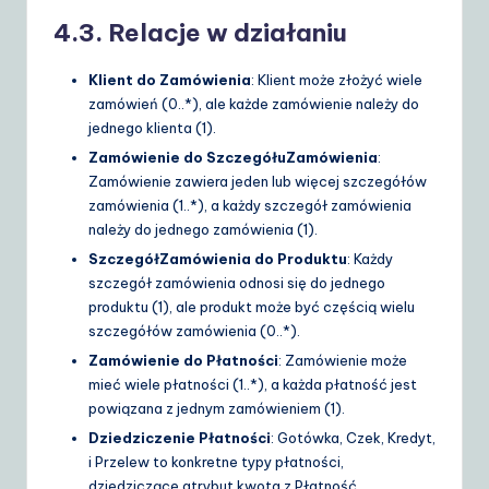
4.3. Relacje w działaniu
Klient do Zamówienia
: Klient może złożyć wiele
zamówień (
0..*
), ale każde zamówienie należy do
jednego klienta (
1
).
Zamówienie do SzczegółuZamówienia
:
Zamówienie zawiera jeden lub więcej szczegółów
zamówienia (
1..*
), a każdy szczegół zamówienia
należy do jednego zamówienia (
1
).
SzczegółZamówienia do Produktu
: Każdy
szczegół zamówienia odnosi się do jednego
produktu (
1
), ale produkt może być częścią wielu
szczegółów zamówienia (
0..*
).
Zamówienie do Płatności
: Zamówienie może
mieć wiele płatności (
1..*
), a każda płatność jest
powiązana z jednym zamówieniem (
1
).
Dziedziczenie Płatności
:
Gotówka
,
Czek
,
Kredyt
,
i
Przelew
to konkretne typy płatności,
dziedziczące atrybut
kwota
z
Płatność
.