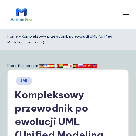
Skip
to
M
content
e
Home
»
Kompleksowy przewodnik po ewolucji UML (Unified
Modeling Language)
t
h
o
Read this post in:
d
Posted
UML
P
in
Kompleksowy
o
s
przewodnik po
t
ewolucji UML
P
(Unified Modeling