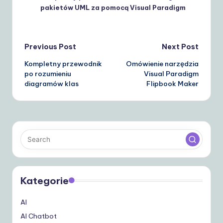
pakietów UML za pomocą Visual Paradigm
Post
Previous Post
Next Post
Kompletny przewodnik
Omówienie narzędzia
navigation
po rozumieniu
Visual Paradigm
diagramów klas
Flipbook Maker
Kategorie
AI
AI Chatbot