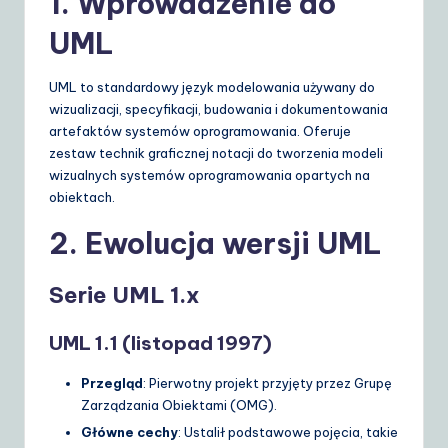
1. Wprowadzenie do
S
UML
o
UML to standardowy język modelowania używany do
lu
wizualizacji, specyfikacji, budowania i dokumentowania
ti
artefaktów systemów oprogramowania. Oferuje
zestaw technik graficznej notacji do tworzenia modeli
o
wizualnych systemów oprogramowania opartych na
n
obiektach.
s
2. Ewolucja wersji UML
Serie UML 1.x
UML 1.1 (listopad 1997)
Przegląd
: Pierwotny projekt przyjęty przez Grupę
Zarządzania Obiektami (OMG).
Główne cechy
: Ustalił podstawowe pojęcia, takie