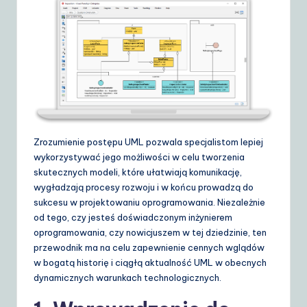
d
e
t
o
A
I
&
Zrozumienie postępu UML pozwala specjalistom lepiej
wykorzystywać jego możliwości w celu tworzenia
S
skutecznych modeli, które ułatwiają komunikację,
o
wygładzają procesy rozwoju i w końcu prowadzą do
sukcesu w projektowaniu oprogramowania. Niezależnie
ft
od tego, czy jesteś doświadczonym inżynierem
w
oprogramowania, czy nowicjuszem w tej dziedzinie, ten
przewodnik ma na celu zapewnienie cennych wglądów
a
w bogatą historię i ciągłą aktualność UML w obecnych
r
dynamicznych warunkach technologicznych.
e