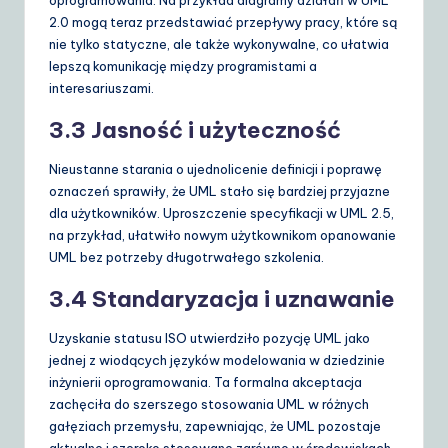
2.0 mogą teraz przedstawiać przepływy pracy, które są
nie tylko statyczne, ale także wykonywalne, co ułatwia
lepszą komunikację między programistami a
interesariuszami.
3.3 Jasność i użyteczność
Nieustanne starania o ujednolicenie definicji i poprawę
oznaczeń sprawiły, że UML stało się bardziej przyjazne
dla użytkowników. Uproszczenie specyfikacji w UML 2.5,
na przykład, ułatwiło nowym użytkownikom opanowanie
UML bez potrzeby długotrwałego szkolenia.
3.4 Standaryzacja i uznawanie
Uzyskanie statusu ISO utwierdziło pozycję UML jako
jednej z wiodących języków modelowania w dziedzinie
inżynierii oprogramowania. Ta formalna akceptacja
zachęciła do szerszego stosowania UML w różnych
gałęziach przemysłu, zapewniając, że UML pozostaje
aktualne i szeroko stosowane zarówno w środowiskach