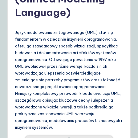
o
li
Language)
s
h
Język modelowania zintegrowanego (UML) stał się
|
fundamentem w dziedzinie inżynierii oprogramowania,
oferując standardowy sposób wizualizacji, specyfikacji,
Y
budowania i dokumentowania artefaktów systemów
o
oprogramowania. Od swojego powstania w 1997 roku
UML ewoluował przez różne wersje, każda z nich
u
wprowadzając ulepszenia odzwierciedlające
r
zmieniające się potrzeby programistów oraz złożoność
nowoczesnego projektowania oprogramowania.
D
Niniejszy kompleksowy przewodnik bada ewolucję UML,
ai
szczegółowo opisując kluczowe cechy i ulepszenia
wprowadzone w każdej wersji, a także podkreślając
ly
praktyczne zastosowania UML w rozwoju
G
oprogramowania, modelowaniu procesów biznesowych i
inżynierii systemów.
ui