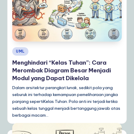
ly
G
ui
d
e
Posted
UML
t
in
Menghindari “Kelas Tuhan”: Cara
o
Merombak Diagram Besar Menjadi
A
Modul yang Dapat Dikelola
I
Dalam arsitektur perangkat lunak, sedikit pola yang
&
seburuk ini terhadap kemampuan pemeliharaan jangka
S
panjang sepertiKelas Tuhan. Pola anti ini terjadi ketika
sebuah kelas tunggal menjadi bertanggung jawab atas
o
berbagai macam…
ft
w