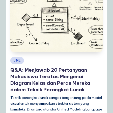
a
r
e
S
o
lu
ti
Posted
UML
o
in
Q&A: Menjawab 20 Pertanyaan
n
Mahasiswa Teratas Mengenai
s
Diagram Kelas dan Peran Mereka
dalam Teknik Perangkat Lunak
Teknik perangkat lunak sangat bergantung pada model
visual untuk menyampaikan struktur sistem yang
kompleks. Di antara standar Unified Modeling Language