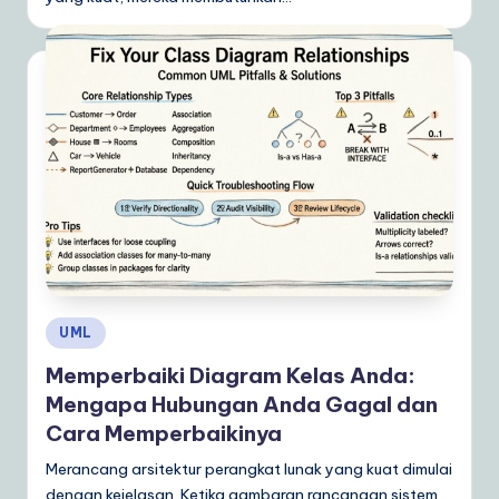
Posted
UML
in
Memperbaiki Diagram Kelas Anda:
Mengapa Hubungan Anda Gagal dan
Cara Memperbaikinya
Merancang arsitektur perangkat lunak yang kuat dimulai
dengan kejelasan. Ketika gambaran rancangan sistem