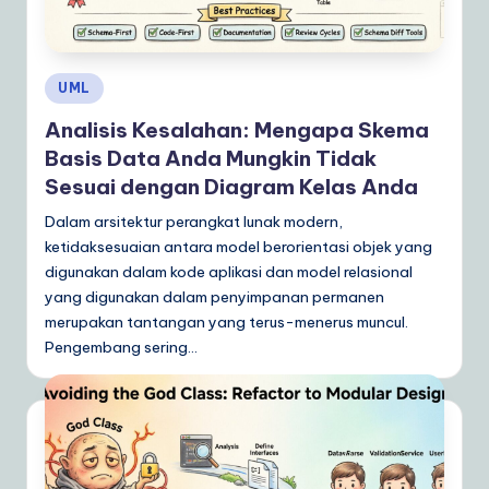
d
o
n
Posted
UML
e
in
Analisis Kesalahan: Mengapa Skema
si
Basis Data Anda Mungkin Tidak
a
Sesuai dengan Diagram Kelas Anda
n
Dalam arsitektur perangkat lunak modern,
ketidaksesuaian antara model berorientasi objek yang
|
digunakan dalam kode aplikasi dan model relasional
Y
yang digunakan dalam penyimpanan permanen
o
merupakan tantangan yang terus-menerus muncul.
Pengembang sering…
u
r
D
ai