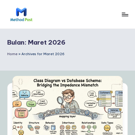
Skip
to
M
content
e
Bulan:
Maret 2026
t
h
Home
»
Archives for Maret 2026
o
d
P
o
s
t
In