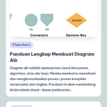
ly
G
ui
d
e
t
Posted
Flowchart
o
in
Panduan Lengkap Membuat Diagram
A
Alir
I
Diagram alir adalah representasi visual dari proses,
&
algoritma, atau alur kerja. Mereka membantu memahami
dan mengkomunikasikan proses-proses kompleks
S
secara jelas dan ringkas. Panduan ini akan membimbing
o
Anda melalui dasar-dasar pembuatan…
ft
w