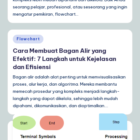
d
seorang pelajar, profesional, atau seseorang yang ingin
o
mengatur pemikiran, flowchart…
n
e
Posted
Flowchart
si
in
Cara Membuat Bagan Alir yang
a
Efektif: 7 Langkah untuk Kejelasan
n
dan Efisiensi
|
Bagan alir adalah alat penting untuk memvisualisasikan
Y
proses, alur kerja, dan algoritma. Mereka membantu
memecah prosedur yang kompleks menjadi langkah-
o
langkah yang dapat dikelola, sehingga lebih mudah
u
dipahami, dikomunikasikan, dan dioptimalkan.…
r
D
ai