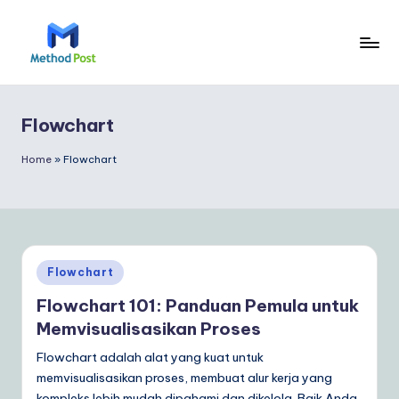
Skip
to
M
content
e
Flowchart
t
h
Home
»
Flowchart
o
d
P
Posted
Flowchart
o
in
Flowchart 101: Panduan Pemula untuk
s
Memvisualisasikan Proses
t
Flowchart adalah alat yang kuat untuk
In
memvisualisasikan proses, membuat alur kerja yang
kompleks lebih mudah dipahami dan dikelola. Baik Anda