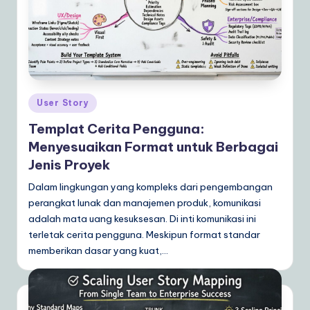
ly
G
ui
d
e
Posted
User Story
in
t
Templat Cerita Pengguna:
o
Menyesuaikan Format untuk Berbagai
Jenis Proyek
A
Dalam lingkungan yang kompleks dari pengembangan
I
perangkat lunak dan manajemen produk, komunikasi
&
adalah mata uang kesuksesan. Di inti komunikasi ini
S
terletak cerita pengguna. Meskipun format standar
memberikan dasar yang kuat,…
o
ft
w