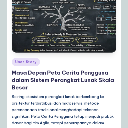
a
r
e
S
o
lu
Posted
User Story
ti
in
Masa Depan Peta Cerita Pengguna
o
dalam Sistem Perangkat Lunak Skala
n
Besar
s
Seiring ekosistem perangkat lunak berkembang ke
arsitektur terdistribusi dan mikroservis, metode
perencanaan tradisional menghadapi tekanan
signifikan. Peta Cerita Pengguna tetap menjadi praktik
dasar bagi tim Agile, tetapi penerapannya dalam