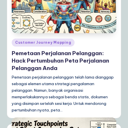
ly
G
ui
d
e
Posted
Customer Journey Mapping
in
t
Pemetaan Perjalanan Pelanggan:
o
Hack Pertumbuhan Peta Perjalanan
Pelanggan Anda
A
Pemetaan perjalanan pelanggan telah lama dianggap
I
sebagai elemen utama strategi pengalaman
&
pelanggan. Namun, banyak organisasi
S
memperlakukannya sebagai benda statis, dokumen
yang disimpan setelah sesi kerja. Untuk mendorong
o
pertumbuhan nyata, peta…
ft
w