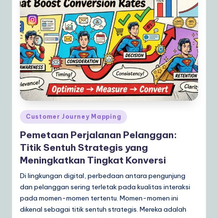
a
r
e
S
o
lu
ti
Posted
Customer Journey Mapping
o
in
Pemetaan Perjalanan Pelanggan:
n
Titik Sentuh Strategis yang
s
Meningkatkan Tingkat Konversi
Di lingkungan digital, perbedaan antara pengunjung
dan pelanggan sering terletak pada kualitas interaksi
pada momen-momen tertentu. Momen-momen ini
dikenal sebagai titik sentuh strategis. Mereka adalah