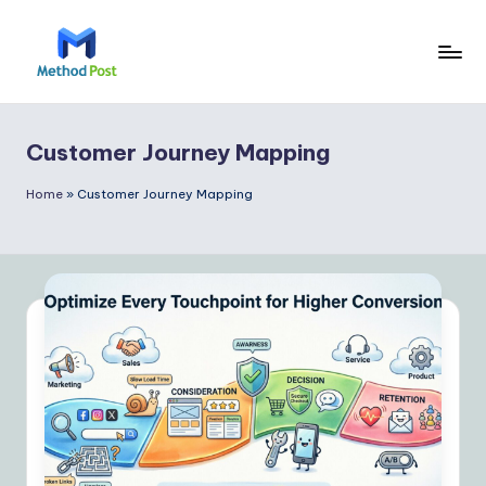
Skip
to
M
content
e
Customer Journey Mapping
t
h
Home
»
Customer Journey Mapping
o
d
P
o
s
t
In