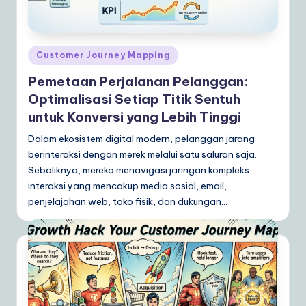
d
o
n
Posted
Customer Journey Mapping
e
in
Pemetaan Perjalanan Pelanggan:
si
Optimalisasi Setiap Titik Sentuh
a
untuk Konversi yang Lebih Tinggi
n
Dalam ekosistem digital modern, pelanggan jarang
berinteraksi dengan merek melalui satu saluran saja.
|
Sebaliknya, mereka menavigasi jaringan kompleks
Y
interaksi yang mencakup media sosial, email,
o
penjelajahan web, toko fisik, dan dukungan…
u
r
D
ai