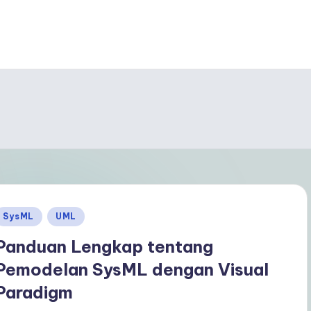
Posted
SysML
UML
n
Panduan Lengkap tentang
Pemodelan SysML dengan Visual
Paradigm