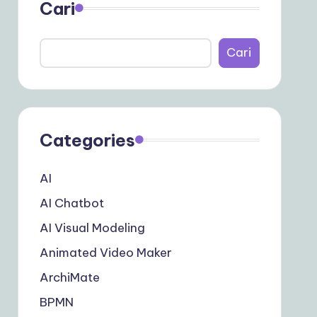
Cari
Cari
Categories
AI
AI Chatbot
AI Visual Modeling
Animated Video Maker
ArchiMate
BPMN