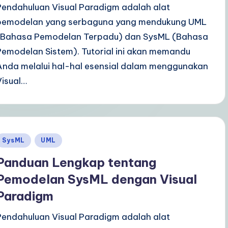
Pendahuluan Visual Paradigm adalah alat
pemodelan yang serbaguna yang mendukung UML
(Bahasa Pemodelan Terpadu) dan SysML (Bahasa
Pemodelan Sistem). Tutorial ini akan memandu
Anda melalui hal-hal esensial dalam menggunakan
Visual…
Posted
SysML
UML
n
Panduan Lengkap tentang
Pemodelan SysML dengan Visual
Paradigm
Pendahuluan Visual Paradigm adalah alat