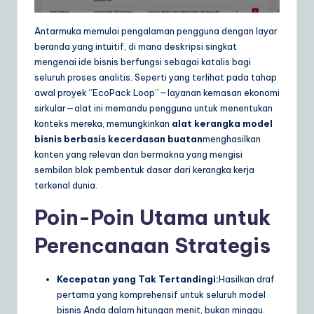
a
Antarmuka memulai pengalaman pengguna dengan layar
r
beranda yang intuitif, di mana deskripsi singkat
mengenai ide bisnis berfungsi sebagai katalis bagi
e
seluruh proses analitis. Seperti yang terlihat pada tahap
S
awal proyek “EcoPack Loop”—layanan kemasan ekonomi
sirkular—alat ini memandu pengguna untuk menentukan
o
konteks mereka, memungkinkan
alat kerangka model
lu
bisnis berbasis kecerdasan buatan
menghasilkan
konten yang relevan dan bermakna yang mengisi
ti
sembilan blok pembentuk dasar dari kerangka kerja
o
terkenal dunia.
n
Poin-Poin Utama untuk
s
Perencanaan Strategis
Kecepatan yang Tak Tertandingi:
Hasilkan draf
pertama yang komprehensif untuk seluruh model
bisnis Anda dalam hitungan menit, bukan minggu.