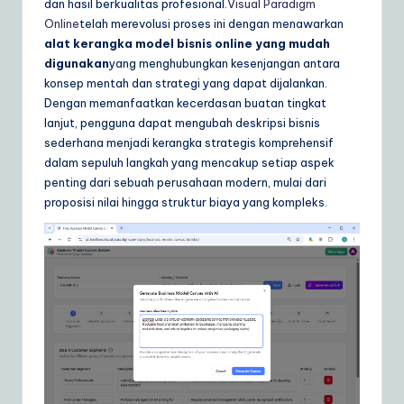
dan hasil berkualitas profesional.
Visual Paradigm
ly
Online
telah merevolusi proses ini dengan menawarkan
G
alat kerangka model bisnis online yang mudah
digunakan
yang menghubungkan kesenjangan antara
ui
konsep mentah dan strategi yang dapat dijalankan.
d
Dengan memanfaatkan kecerdasan buatan tingkat
lanjut, pengguna dapat mengubah deskripsi bisnis
e
sederhana menjadi kerangka strategis komprehensif
t
dalam sepuluh langkah yang mencakup setiap aspek
penting dari sebuah perusahaan modern, mulai dari
o
proposisi nilai hingga struktur biaya yang kompleks.
A
I
&
S
o
ft
w