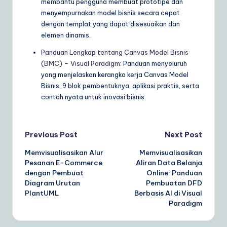
membantu pengguna membuat prototipe dan
menyempurnakan model bisnis secara cepat
dengan templat yang dapat disesuaikan dan
elemen dinamis.
Panduan Lengkap tentang Canvas Model Bisnis
(BMC) – Visual Paradigm
: Panduan menyeluruh
yang menjelaskan kerangka kerja Canvas Model
Bisnis, 9 blok pembentuknya, aplikasi praktis, serta
contoh nyata untuk inovasi bisnis.
Post
Previous Post
Next Post
Memvisualisasikan Alur
Memvisualisasikan
navigation
Pesanan E-Commerce
Aliran Data Belanja
dengan Pembuat
Online: Panduan
Diagram Urutan
Pembuatan DFD
PlantUML
Berbasis AI di Visual
Paradigm