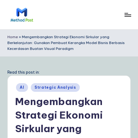
Skip
to
M
content
e
Home
»
Mengembangkan Strategi Ekonomi Sirkular yang
Berkelanjutan: Gunakan Pembuat Kerangka Model Bisnis Berbasis
t
Kecerdasan Buatan Visual Paradigm
h
o
Read this post in:
d
P
Posted
AI
Strategic Analysis
in
o
Mengembangkan
s
Strategi Ekonomi
t
Sirkular yang
In