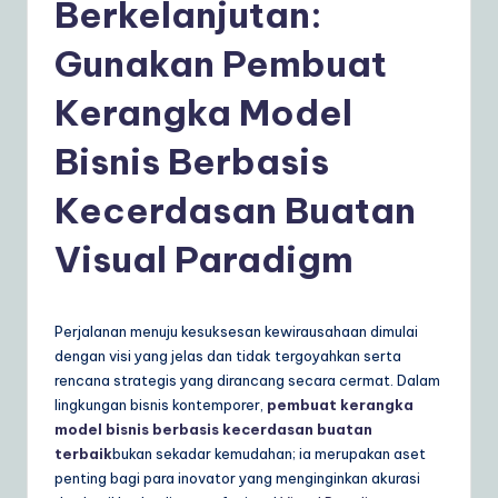
d
Berkelanjutan:
o
Gunakan Pembuat
n
Kerangka Model
e
si
Bisnis Berbasis
a
Kecerdasan Buatan
n
Visual Paradigm
|
Y
o
Perjalanan menuju kesuksesan kewirausahaan dimulai
dengan visi yang jelas dan tidak tergoyahkan serta
u
rencana strategis yang dirancang secara cermat. Dalam
r
lingkungan bisnis kontemporer,
pembuat kerangka
model bisnis berbasis kecerdasan buatan
D
terbaik
bukan sekadar kemudahan; ia merupakan aset
ai
penting bagi para inovator yang menginginkan akurasi