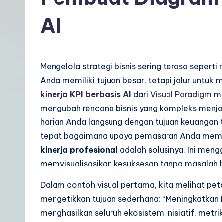
t
AI
In
d
Mengelola strategi bisnis sering terasa seper
o
Anda memiliki tujuan besar, tetapi jalur untuk
n
kinerja KPI berbasis AI
dari
Visual Paradigm
me
mengubah rencana bisnis yang kompleks menjadi
e
harian Anda langsung dengan tujuan keuangan ti
si
tepat bagaimana upaya pemasaran Anda memen
kinerja profesional
adalah solusinya. Ini men
a
memvisualisasikan kesuksesan tanpa masalah bi
n
Dalam contoh visual pertama, kita melihat pet
|
mengetikkan tujuan sederhana: “Meningkatkan P
menghasilkan seluruh ekosistem inisiatif, metrik
Y