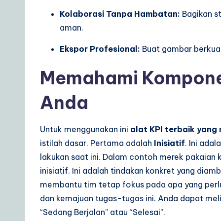
r
Kolaborasi Tanpa Hambatan:
Bagikan s
aman.
e
S
Ekspor Profesional:
Buat gambar berkuali
o
Memahami Komponen 
lu
Anda
ti
Untuk menggunakan ini
alat KPI terbaik yang
o
istilah dasar. Pertama adalah
Inisiatif
. Ini ada
n
lakukan saat ini. Dalam contoh merek pakaian 
inisiatif. Ini adalah tindakan konkret yang dia
s
membantu tim tetap fokus pada apa yang perlu 
dan kemajuan tugas-tugas ini. Anda dapat mel
“Sedang Berjalan” atau “Selesai”.