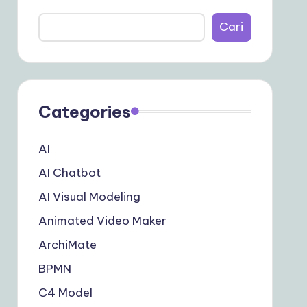
Cari
Categories
AI
AI Chatbot
AI Visual Modeling
Animated Video Maker
ArchiMate
BPMN
C4 Model