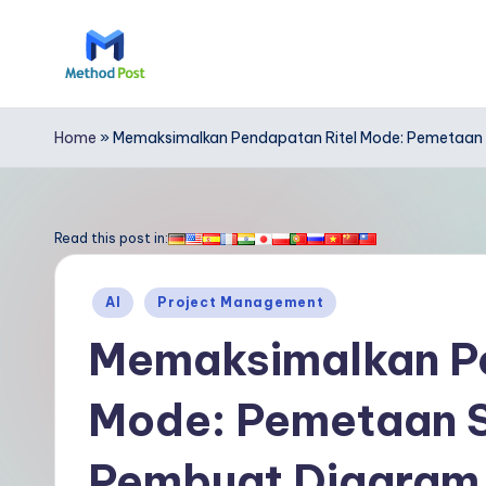
Skip
to
M
content
e
Home
»
Memaksimalkan Pendapatan Ritel Mode: Pemetaan S
t
h
Read this post in:
o
Posted
AI
Project Management
d
in
Memaksimalkan Pe
P
Mode: Pemetaan S
o
s
Pembuat Diagram K