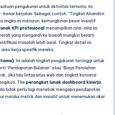
 satuan pengukuran untuk aktivitas tertentu. Ini
r-benar berjalan. Sebagai contoh, “Tingkat Abandon
ka angka ini menurun, kemungkinan besar inisiatif
lunak KPI profesional
menampilkan nilai-nilai ini
merah yang mengarah ke bawah mungkin berarti
fikasi masalah lebih awal. Tingkat detail ini
rea kerja spesifik mereka.
 Utama)
. Ini adalah tingkat pengukuran tertinggi untuk
perti “Pendapatan Bulanan” atau “Biaya Perolehan
k. Jika lalu lintas situs web dan tingkat konversi
ngikuti. The
perangkat lunak dashboard kinerja
nda tidak perlu lagi menebak mengapa pendapatan
r melalui metrik dan inisiatif untuk menemukan akar