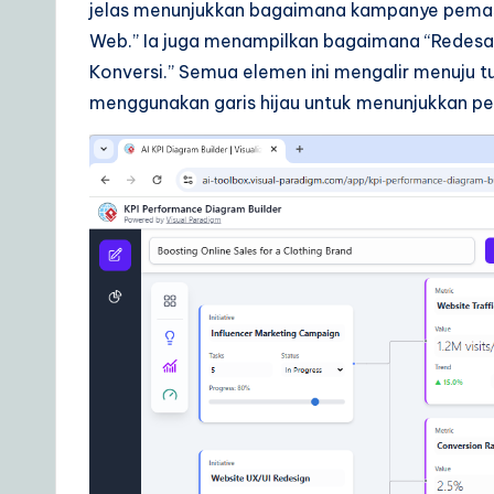
jelas menunjukkan bagaimana kampanye pemasa
o
Web.” Ia juga menampilkan bagaimana “Redesai
Konversi.” Semua elemen ini mengalir menuju tu
u
menggunakan garis hijau untuk menunjukkan pen
r
D
a
il
y
G
ui
d