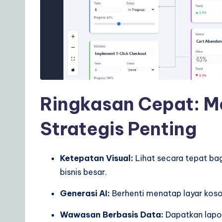
e
t
o
A
I
Ringkasan Cepat: M
&
Strategis Penting
S
o
Ketepatan Visual:
Lihat secara tepat ba
ft
bisnis besar.
w
Generasi AI:
Berhenti menatap layar kos
a
Wawasan Berbasis Data:
Dapatkan lapor