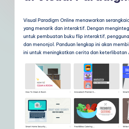
t
In
Visual Paradigm Online menawarkan serangkaia
d
yang menarik dan interaktif. Dengan mengintegr
untuk pembuatan buku flip interaktif, penggu
o
dan menonjol. Panduan lengkap ini akan memb
n
ini untuk meningkatkan cerita dan keterlibatan
e
si
a
n
|
Y