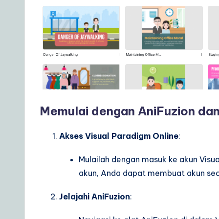
o
u
r
D
a
Memulai dengan AniFuzion dan 
il
Akses Visual Paradigm Online
:
y
G
Mulailah dengan masuk ke akun Visua
akun, Anda dapat membuat akun secar
ui
Jelajahi AniFuzion
:
d