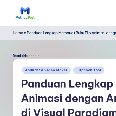
Skip
to
M
content
e
Home
»
Panduan Lengkap Membuat Buku Flip Animasi dengan 
t
h
Read this post in:
o
Posted
Animated Video Maker
Flipbook Tool
in
d
Panduan Lengkap 
P
Animasi dengan An
o
s
di Visual Paradig