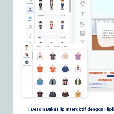
r
e
S
o
lu
ti
o
n
s
Desain Buku Flip Interaktif dengan Flipl