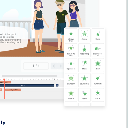
ify
: