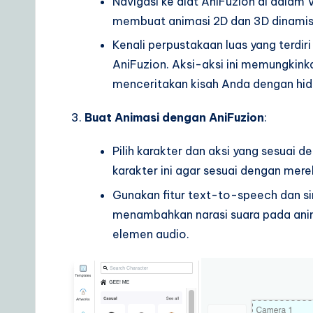
e
Navigasi ke alat AniFuzion di dalam V
membuat animasi 2D dan 3D dinamis y
t
Kenali perpustakaan luas yang terdiri 
o
AniFuzion. Aksi-aksi ini memungkink
menceritakan kisah Anda dengan hid
A
I
Buat Animasi dengan AniFuzion
:
&
Pilih karakter dan aksi yang sesuai 
karakter ini agar sesuai dengan mere
S
Gunakan fitur text-to-speech dan sin
o
menambahkan narasi suara pada anim
elemen audio.
ft
w
a