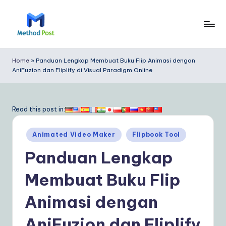
Skip
to
M
content
e
Home
»
Panduan Lengkap Membuat Buku Flip Animasi dengan
AniFuzion dan Fliplify di Visual Paradigm Online
t
h
o
Read this post in:
d
Posted
Animated Video Maker
Flipbook Tool
P
in
Panduan Lengkap
o
s
Membuat Buku Flip
t
Animasi dengan
In
AniFuzion dan Fliplify