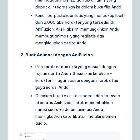
dapat diintegrasikan ke dalam buku flip Anda.
a
Kenali perpustakaan luas yang mencakup lebih
r
dari 2.000 aksi karakter yang tersedia di
e
AniFuzion. Aksi-aksi ini memungkinkan Anda
membuat animasi yang realistis dan
S
menghidupkan cerita Anda.
o
Buat Animasi dengan AniFuzion
:
lu
Pilih karakter dan aksi yang sesuai dengan
ti
tujuan cerita Anda. Sesuaikan karakter-
o
karakter ini agar sesuai dengan merek atau
gaya narasi Anda.
n
Gunakan fitur text-to-speech dan lip-sync
s
otomatis AniFuzion untuk menambahkan
narasi suara ke dalam animasi Anda,
meningkatkan keterlibatan melalui elemen
audio.