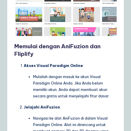
ly
G
ui
d
e
Memulai dengan AniFuzion dan
t
Fliplify
o
Akses Visual Paradigm Online
:
A
Mulailah dengan masuk ke akun Visual
I
Paradigm Online Anda. Jika Anda belum
&
memiliki akun, Anda dapat membuat akun
secara gratis untuk menjelajahi fitur dasar.
S
Jelajahi AniFuzion
:
o
Navigasi ke alat AniFuzion di dalam Visual
ft
Paradigm Online. Alat ini dirancang untuk
w
membuat animasi 2D dan 3D dinamis yang