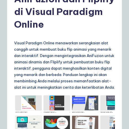
d
o
di Visual Paradigm
n
Online
e
si
Visual Paradigm Online menawarkan serangkaian alat
a
canggih untuk membuat buku flip animasi yang menarik
n
dan interaktif. Dengan mengintegrasikan AniFuzion untuk
animasi dinamis dan Fliplify untuk pembuatan buku flip
|
interaktif, pengguna dapat menghasilkan konten digital
Y
yang menarik dan berbeda. Panduan lengkap ini akan
membimbing Anda melalui proses memanfaatkan alat-
o
alat ini untuk meningkatkan cerita dan keterlibatan Anda.
u
r
D
ai