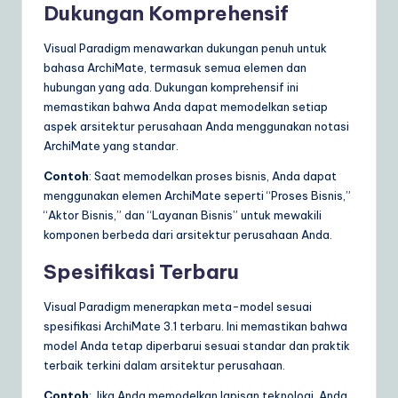
Dukungan Komprehensif
a
Visual Paradigm menawarkan dukungan penuh untuk
r
bahasa ArchiMate, termasuk semua elemen dan
e
hubungan yang ada. Dukungan komprehensif ini
memastikan bahwa Anda dapat memodelkan setiap
S
aspek arsitektur perusahaan Anda menggunakan notasi
o
ArchiMate yang standar.
lu
Contoh
: Saat memodelkan proses bisnis, Anda dapat
menggunakan elemen ArchiMate seperti “Proses Bisnis,”
ti
“Aktor Bisnis,” dan “Layanan Bisnis” untuk mewakili
o
komponen berbeda dari arsitektur perusahaan Anda.
n
Spesifikasi Terbaru
s
Visual Paradigm menerapkan meta-model sesuai
spesifikasi ArchiMate 3.1 terbaru. Ini memastikan bahwa
model Anda tetap diperbarui sesuai standar dan praktik
terbaik terkini dalam arsitektur perusahaan.
Contoh
: Jika Anda memodelkan lapisan teknologi, Anda