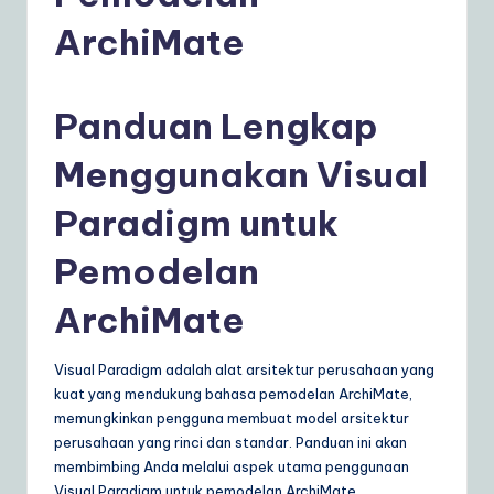
d
ArchiMate
o
n
e
Panduan Lengkap
si
Menggunakan Visual
a
Paradigm untuk
n
|
Pemodelan
Y
ArchiMate
o
u
Visual Paradigm adalah alat arsitektur perusahaan yang
kuat yang mendukung bahasa pemodelan ArchiMate,
r
memungkinkan pengguna membuat model arsitektur
D
perusahaan yang rinci dan standar. Panduan ini akan
membimbing Anda melalui aspek utama penggunaan
ai
Visual Paradigm untuk pemodelan ArchiMate,