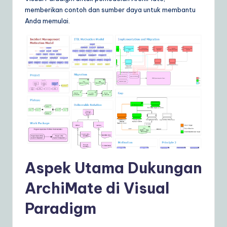
ly
memberikan contoh dan sumber daya untuk membantu
Anda memulai.
G
ui
d
e
t
o
A
I
&
Aspek Utama Dukungan
S
ArchiMate di Visual
o
Paradigm
ft
w