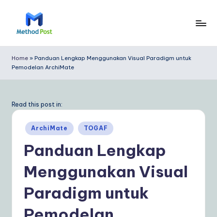
Skip
to
M
content
e
Home
»
Panduan Lengkap Menggunakan Visual Paradigm untuk
Pemodelan ArchiMate
t
h
o
Read this post in:
d
Posted
ArchiMate
TOGAF
P
in
Panduan Lengkap
o
Menggunakan Visual
s
t
Paradigm untuk
In
Pemodelan