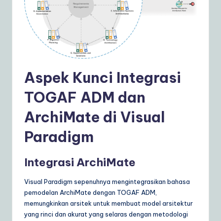
ly
G
ui
d
e
Aspek Kunci Integrasi
t
TOGAF ADM dan
o
ArchiMate di Visual
A
Paradigm
I
&
Integrasi ArchiMate
S
Visual Paradigm sepenuhnya mengintegrasikan bahasa
o
pemodelan ArchiMate dengan TOGAF ADM,
ft
memungkinkan arsitek untuk membuat model arsitektur
yang rinci dan akurat yang selaras dengan metodologi
w