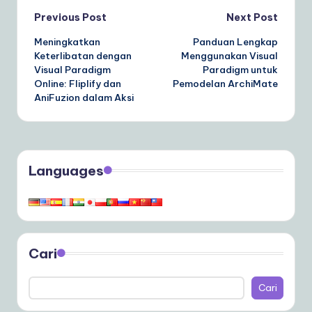
Post
Previous Post
Next Post
Meningkatkan
Panduan Lengkap
navigation
Keterlibatan dengan
Menggunakan Visual
Visual Paradigm
Paradigm untuk
Online: Fliplify dan
Pemodelan ArchiMate
AniFuzion dalam Aksi
Languages
Cari
Cari