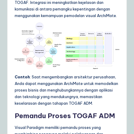
TOGAF. Integrasi ini meningkatkan kejelasan dan
a
komunikasi di antara pemangku kepentingan dengan
menggunakan kemampuan pemodelan visual ArchiMate.
r
e
S
o
lu
ti
o
Contoh
: Saat mengembangkan arsitektur perusahaan,
Anda dapat menggunakan ArchiMate untuk memodelkan
n
proses bisnis dan menghubungkannya dengan aplikasi
s
dan teknologi yang mendukungnya, memastikan
keselarasan dengan tahapan TOGAF ADM.
Pemandu Proses TOGAF ADM
Visual Paradigm memiliki pemandu proses yang
membimbing pengguna melalui pelaksanaan dan