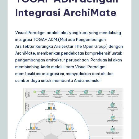
d
o
Integrasi ArchiMate
n
e
Visual Paradigm adalah alat yang kuat yang mendukung
si
integrasi TOGAF ADM (Metode Pengembangan
Arsitektur Kerangka Arsitektur The Open Group) dengan
a
ArchiMate, memberikan pendekatan komprehensif untuk
n
pengembangan arsitektur perusahaan. Panduan ini akan
membimbing Anda melalui cara Visual Paradigm
|
memfasilitasi integrasi ini, menyediakan contoh dan
Y
sumber daya untuk membantu Anda memulai.
o
u
r
D
ai