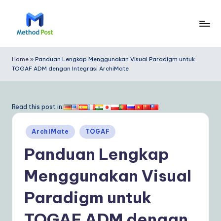
Skip
to
M
content
e
Home
»
Panduan Lengkap Menggunakan Visual Paradigm untuk
TOGAF ADM dengan Integrasi ArchiMate
t
h
o
Read this post in:
d
Posted
ArchiMate
TOGAF
P
in
Panduan Lengkap
o
s
Menggunakan Visual
t
Paradigm untuk
In
TOGAF ADM dengan