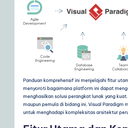
o
u
r
D
a
il
y
Panduan komprehensif ini menjelajahi fitur u
menyoroti bagaimana platform ini dapat meng
G
menghasilkan solusi perangkat lunak yang kua
ui
maupun pemula di bidang ini, Visual Paradigm
untuk menghadapi kompleksitas arsitektur per
d