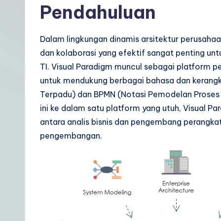
Pendahuluan
t
In
Dalam lingkungan dinamis arsitektur perusah
d
dan kolaborasi yang efektif sangat penting u
TI. Visual Paradigm muncul sebagai platform p
o
untuk mendukung berbagai bahasa dan keran
n
Terpadu) dan BPMN (Notasi Pemodelan Proses 
ini ke dalam satu platform yang utuh, Visual 
e
antara analis bisnis dan pengembang perangka
si
pengembangan.
a
n
|
Y