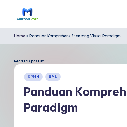
Skip
to
M
content
e
Home
»
Panduan Komprehensif tentang Visual Paradigm
t
h
Read this post in:
o
Posted
BPMN
UML
in
d
Panduan Komprehe
P
Paradigm
o
s