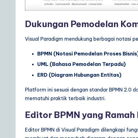
r
e
Dukungan Pemodelan Kom
S
Visual Paradigm mendukung berbagai notasi p
o
BPMN (Notasi Pemodelan Proses Bisnis
lu
UML (Bahasa Pemodelan Terpadu)
ti
ERD (Diagram Hubungan Entitas)
o
Platform ini sesuai dengan standar BPMN 2.0
n
mematuhi praktik terbaik industri.
s
Editor BPMN yang Ramah
Editor BPMN di Visual Paradigm dilengkapi fun