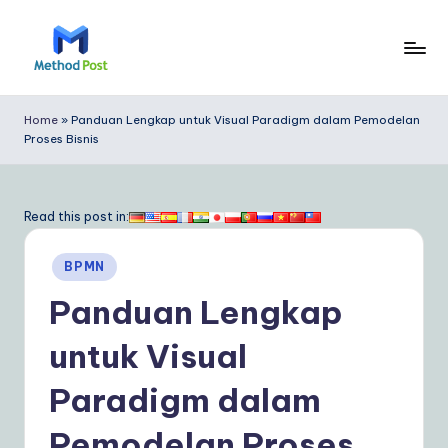
Skip
to
M
content
e
Home
»
Panduan Lengkap untuk Visual Paradigm dalam Pemodelan
Proses Bisnis
t
h
o
Read this post in:
d
Posted
BPMN
P
in
Panduan Lengkap
o
s
untuk Visual
t
Paradigm dalam
In
Pemodelan Proses