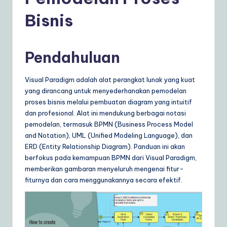
d
o
Bisnis
n
e
Pendahuluan
si
Visual Paradigm adalah alat perangkat lunak yang kuat
a
yang dirancang untuk menyederhanakan pemodelan
n
proses bisnis melalui pembuatan diagram yang intuitif
dan profesional. Alat ini mendukung berbagai notasi
|
pemodelan, termasuk BPMN (Business Process Model
Y
and Notation), UML (Unified Modeling Language), dan
ERD (Entity Relationship Diagram). Panduan ini akan
o
berfokus pada kemampuan BPMN dari Visual Paradigm,
u
memberikan gambaran menyeluruh mengenai fitur-
fiturnya dan cara menggunakannya secara efektif.
r
D
ai