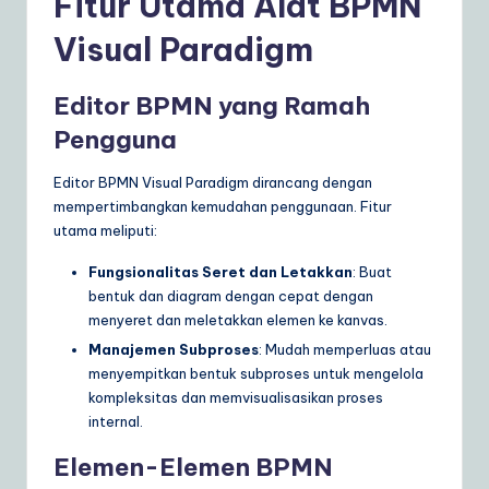
Fitur Utama Alat BPMN
a
Visual Paradigm
r
e
Editor BPMN yang Ramah
S
Pengguna
o
Editor BPMN Visual Paradigm dirancang dengan
lu
mempertimbangkan kemudahan penggunaan. Fitur
utama meliputi:
ti
Fungsionalitas Seret dan Letakkan
: Buat
o
bentuk dan diagram dengan cepat dengan
n
menyeret dan meletakkan elemen ke kanvas.
s
Manajemen Subproses
: Mudah memperluas atau
menyempitkan bentuk subproses untuk mengelola
kompleksitas dan memvisualisasikan proses
internal.
Elemen-Elemen BPMN