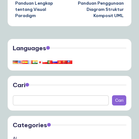
Panduan Lengkap
Panduan Penggunaan
navigation
tentang Visual
Diagram Struktur
Paradigm
Komposit UML
Languages
Cari
Cari
Categories
AI