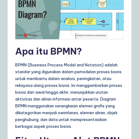
ly
G
ui
d
e
Apa itu BPMN?
t
o
BPMN (Business Process Model and Notation) adalah
standar yang digunakan dalam pemodelan proses bisnis
A
untuk membantu dalam analisis, peningkatan, atau
I
rekayasa ulang proses bisnis. Ini menggambarkan proses
bisnis dari awal hingga akhir, menunjukkan urutan
&
aktivitas dan aliran informasi antar peserta. Diagram
S
BPMN menggunakan serangkaian elemen grafis yang
dikategorikan menjadi swimlanes, elemen aliran, objek
o
penghubung, dan data untuk merepresentasikan
ft
berbagai aspek proses bisnis.
w