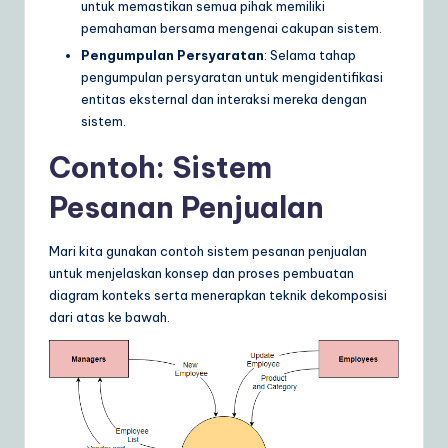
untuk memastikan semua pihak memiliki
pemahaman bersama mengenai cakupan sistem.
Pengumpulan Persyaratan
: Selama tahap
pengumpulan persyaratan untuk mengidentifikasi
entitas eksternal dan interaksi mereka dengan
sistem.
Contoh: Sistem
Pesanan Penjualan
Mari kita gunakan contoh sistem pesanan penjualan
untuk menjelaskan konsep dan proses pembuatan
diagram konteks serta menerapkan teknik dekomposisi
dari atas ke bawah.