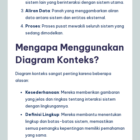
sistem lain yang berinteraksi dengan sistem utama.
a
Aliran Data
: Panah yang menggambarkan aliran
r
data antara sistem dan entitas eksternal.
Proses
: Proses pusat mewakili seluruh sistem yang
e
sedang dimodelkan.
S
Mengapa Menggunakan
o
Diagram Konteks?
lu
ti
Diagram konteks sangat penting karena beberapa
o
alasan:
n
Kesederhanaan
: Mereka memberikan gambaran
yang jelas dan ringkas tentang interaksi sistem
s
dengan lingkungannya.
Definisi Lingkup
: Mereka membantu menentukan
lingkup dan batas-batas sistem, memastikan
semua pemangku kepentingan memiliki pemahaman
yang sama.