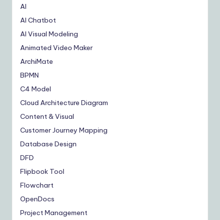
AI
AI Chatbot
AI Visual Modeling
Animated Video Maker
ArchiMate
BPMN
C4 Model
Cloud Architecture Diagram
Content & Visual
Customer Journey Mapping
Database Design
DFD
Flipbook Tool
Flowchart
OpenDocs
Project Management