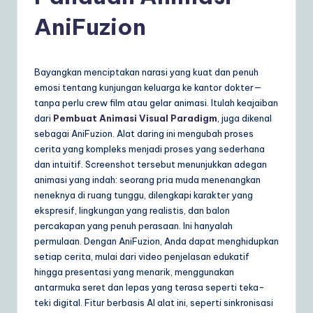
d
AniFuzion
o
n
e
Bayangkan menciptakan narasi yang kuat dan penuh
emosi tentang kunjungan keluarga ke kantor dokter—
si
tanpa perlu crew film atau gelar animasi. Itulah keajaiban
a
dari
Pembuat Animasi Visual Paradigm
, juga dikenal
sebagai AniFuzion. Alat daring ini mengubah proses
n
cerita yang kompleks menjadi proses yang sederhana
|
dan intuitif. Screenshot tersebut menunjukkan adegan
animasi yang indah: seorang pria muda menenangkan
Y
neneknya di ruang tunggu, dilengkapi karakter yang
o
ekspresif, lingkungan yang realistis, dan balon
percakapan yang penuh perasaan. Ini hanyalah
u
permulaan. Dengan AniFuzion, Anda dapat menghidupkan
r
setiap cerita, mulai dari video penjelasan edukatif
hingga presentasi yang menarik, menggunakan
D
antarmuka seret dan lepas yang terasa seperti teka-
ai
teki digital. Fitur berbasis AI alat ini, seperti sinkronisasi