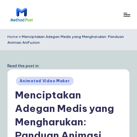
Skip
to
M
content
e
Home
»
Menciptakan Adegan Medis yang Mengharukan: Panduan
Animasi AniFuzion
t
h
o
Read this post in:
d
Posted
Animated Video Maker
P
in
Menciptakan
o
Adegan Medis yang
s
t
Mengharukan:
In
Panduan Animasi