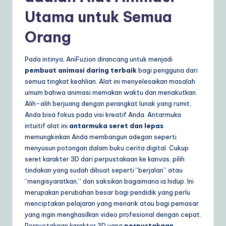
a
Utama untuk Semua
r
Orang
e
Pada intinya, AniFuzion dirancang untuk menjadi
S
pembuat animasi daring terbaik
bagi pengguna dari
o
semua tingkat keahlian. Alat ini menyelesaikan masalah
umum bahwa animasi memakan waktu dan menakutkan.
lu
Alih-alih berjuang dengan perangkat lunak yang rumit,
ti
Anda bisa fokus pada visi kreatif Anda. Antarmuka
intuitif alat ini
antarmuka seret dan lepas
o
memungkinkan Anda membangun adegan seperti
n
menyusun potongan dalam buku cerita digital. Cukup
seret karakter 3D dari perpustakaan ke kanvas, pilih
s
tindakan yang sudah dibuat seperti “berjalan” atau
“mengisyaratkan,” dan saksikan bagaimana ia hidup. Ini
merupakan perubahan besar bagi pendidik yang perlu
menciptakan pelajaran yang menarik atau bagi pemasar
yang ingin menghasilkan video profesional dengan cepat.
Perpustakaan karakter 3D yang
perpustakaan