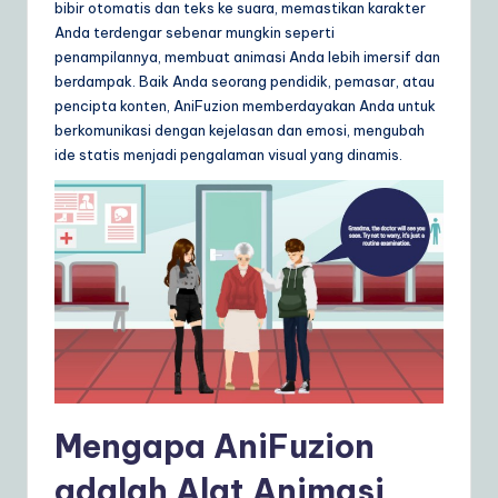
bibir otomatis dan teks ke suara, memastikan karakter
ly
Anda terdengar sebenar mungkin seperti
G
penampilannya, membuat animasi Anda lebih imersif dan
berdampak. Baik Anda seorang pendidik, pemasar, atau
ui
pencipta konten, AniFuzion memberdayakan Anda untuk
d
berkomunikasi dengan kejelasan dan emosi, mengubah
ide statis menjadi pengalaman visual yang dinamis.
e
t
o
A
I
&
S
o
Mengapa AniFuzion
ft
adalah Alat Animasi
w