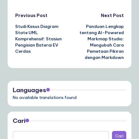
Post
Previous Post
Next Post
Studi Kasus Diagram
Panduan Lengkap
navigation
State UML
tentang AI-Powered
Komprehensif: Stasiun
Markmap Studio:
Pengisian Baterai EV
Mengubah Cara
Cerdas
Pemetaan Pikiran
dengan Markdown
Languages
No available translations found
Cari
Cari