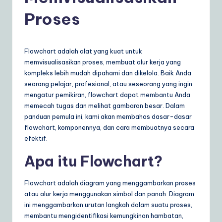
d
Proses
o
n
e
Flowchart adalah alat yang kuat untuk
memvisualisasikan proses, membuat alur kerja yang
si
kompleks lebih mudah dipahami dan dikelola. Baik Anda
a
seorang pelajar, profesional, atau seseorang yang ingin
mengatur pemikiran, flowchart dapat membantu Anda
n
memecah tugas dan melihat gambaran besar. Dalam
|
panduan pemula ini, kami akan membahas dasar-dasar
flowchart, komponennya, dan cara membuatnya secara
Y
efektif.
o
Apa itu Flowchart?
u
r
Flowchart adalah diagram yang menggambarkan proses
D
atau alur kerja menggunakan simbol dan panah. Diagram
ini menggambarkan urutan langkah dalam suatu proses,
ai
membantu mengidentifikasi kemungkinan hambatan,