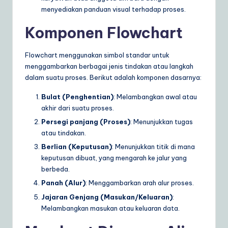
menyediakan panduan visual terhadap proses.
a
Komponen Flowchart
r
e
Flowchart menggunakan simbol standar untuk
S
menggambarkan berbagai jenis tindakan atau langkah
dalam suatu proses. Berikut adalah komponen dasarnya:
o
lu
Bulat (Penghentian)
: Melambangkan awal atau
akhir dari suatu proses.
ti
Persegi panjang (Proses)
: Menunjukkan tugas
o
atau tindakan.
n
Berlian (Keputusan)
: Menunjukkan titik di mana
keputusan dibuat, yang mengarah ke jalur yang
s
berbeda.
Panah (Alur)
: Menggambarkan arah alur proses.
Jajaran Genjang (Masukan/Keluaran)
:
Melambangkan masukan atau keluaran data.