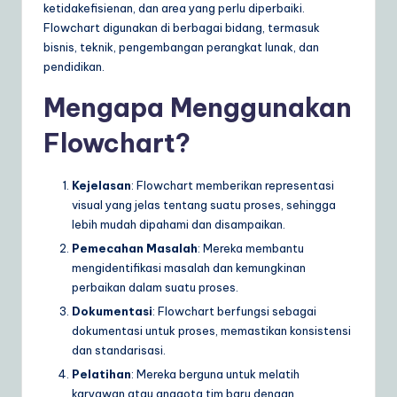
ly
ketidakefisienan, dan area yang perlu diperbaiki.
Flowchart digunakan di berbagai bidang, termasuk
G
bisnis, teknik, pengembangan perangkat lunak, dan
ui
pendidikan.
d
Mengapa Menggunakan
e
Flowchart?
t
o
Kejelasan
: Flowchart memberikan representasi
visual yang jelas tentang suatu proses, sehingga
A
lebih mudah dipahami dan disampaikan.
I
Pemecahan Masalah
: Mereka membantu
mengidentifikasi masalah dan kemungkinan
&
perbaikan dalam suatu proses.
S
Dokumentasi
: Flowchart berfungsi sebagai
o
dokumentasi untuk proses, memastikan konsistensi
dan standarisasi.
ft
Pelatihan
: Mereka berguna untuk melatih
w
karyawan atau anggota tim baru dengan