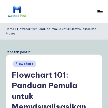
Skip
to
M
content
e
Home
»
Flowchart 101: Panduan Pemula untuk Memvisualisasikan
Proses
t
h
o
Read this post in:
d
Posted
Flowchart
P
in
Flowchart 101:
o
Panduan Pemula
s
t
untuk
In
Memvisualisasikan