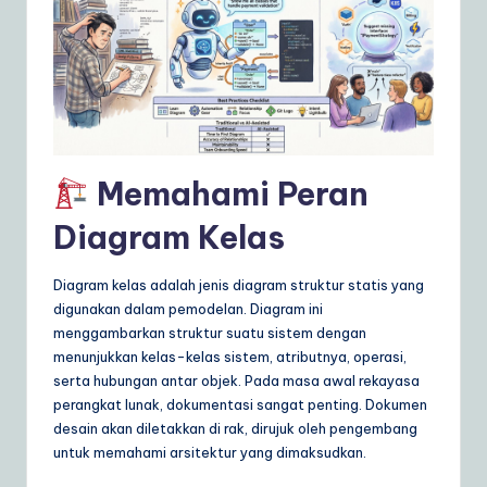
ly
G
ui
d
e
Memahami Peran
t
o
Diagram Kelas
A
Diagram kelas adalah jenis diagram struktur statis yang
I
digunakan dalam pemodelan. Diagram ini
&
menggambarkan struktur suatu sistem dengan
menunjukkan kelas-kelas sistem, atributnya, operasi,
S
serta hubungan antar objek. Pada masa awal rekayasa
o
perangkat lunak, dokumentasi sangat penting. Dokumen
desain akan diletakkan di rak, dirujuk oleh pengembang
ft
untuk memahami arsitektur yang dimaksudkan.
w