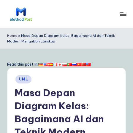
Skip
to
M
content
e
Home
»
Masa Depan Diagram Kelas: Bagaimana AI dan Teknik
Modern Mengubah Lanskap
t
h
o
Read this post in:
d
Posted
UML
P
in
Masa Depan
o
s
Diagram Kelas:
t
Bagaimana AI dan
In
Teknik Modern