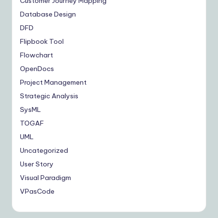
Customer Journey Mapping
Database Design
DFD
Flipbook Tool
Flowchart
OpenDocs
Project Management
Strategic Analysis
SysML
TOGAF
UML
Uncategorized
User Story
Visual Paradigm
VPasCode