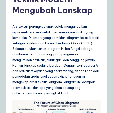
d
o
Mengubah Lanskap
n
e
Arsitektur perangkat lunak selalu mengandalkan
si
representasi visual untuk menyampaikan logika yang
kompleks. Di antara yang demikian, diagram kelas berdiri
a
sebagai fondasi dari Desain Berbasis Objek (OOD).
n
Selama puluhan tahun, diagram ini berfungsi sebagai
gambaran rancangan bagi para pengembang,
|
menguraikan struktur, hubungan, dan tanggung jawab.
Y
Namun, lanskap sedang berubah. Dengan terintegrasi AI
dan praktik rekayasa yang berkembang, sifat statis dari
o
pemodelan tradisional sedang diuji. Panduan ini
u
mengeksplorasi evolusi diagram-diagram ini, dampak
otomatisasi, dan apa yang akan datang bagi
r
dokumentasi desain perangkat lunak.
D
ai