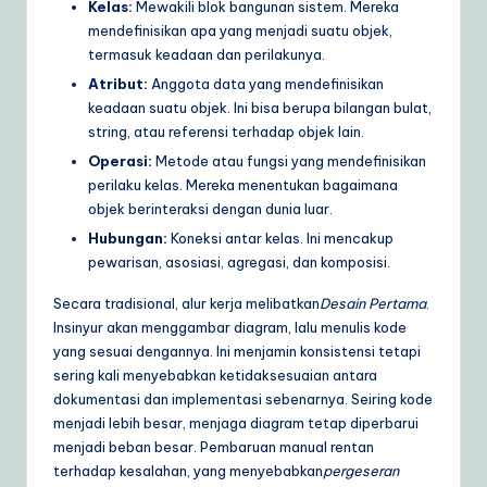
Kelas:
Mewakili blok bangunan sistem. Mereka
a
mendefinisikan apa yang menjadi suatu objek,
termasuk keadaan dan perilakunya.
r
Atribut:
Anggota data yang mendefinisikan
e
keadaan suatu objek. Ini bisa berupa bilangan bulat,
string, atau referensi terhadap objek lain.
S
Operasi:
Metode atau fungsi yang mendefinisikan
o
perilaku kelas. Mereka menentukan bagaimana
lu
objek berinteraksi dengan dunia luar.
Hubungan:
Koneksi antar kelas. Ini mencakup
ti
pewarisan, asosiasi, agregasi, dan komposisi.
o
Secara tradisional, alur kerja melibatkan
Desain Pertama
.
n
Insinyur akan menggambar diagram, lalu menulis kode
s
yang sesuai dengannya. Ini menjamin konsistensi tetapi
sering kali menyebabkan ketidaksesuaian antara
dokumentasi dan implementasi sebenarnya. Seiring kode
menjadi lebih besar, menjaga diagram tetap diperbarui
menjadi beban besar. Pembaruan manual rentan
terhadap kesalahan, yang menyebabkan
pergeseran