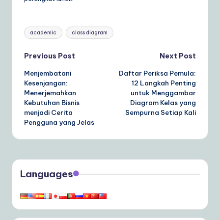
Tags:
academic
class diagram
Post
Previous Post
Next Post
Menjembatani
Daftar Periksa Pemula:
navigation
Kesenjangan:
12 Langkah Penting
Menerjemahkan
untuk Menggambar
Kebutuhan Bisnis
Diagram Kelas yang
menjadi Cerita
Sempurna Setiap Kali
Pengguna yang Jelas
Languages