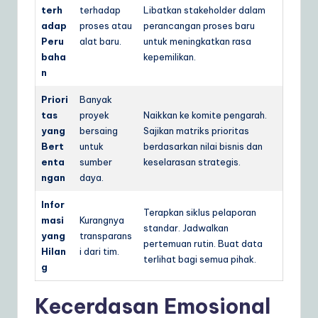
terh
terhadap
Libatkan stakeholder dalam
adap
proses atau
perancangan proses baru
Peru
alat baru.
untuk meningkatkan rasa
baha
kepemilikan.
n
Priori
Banyak
tas
proyek
Naikkan ke komite pengarah.
yang
bersaing
Sajikan matriks prioritas
Bert
untuk
berdasarkan nilai bisnis dan
enta
sumber
keselarasan strategis.
ngan
daya.
Infor
Terapkan siklus pelaporan
masi
Kurangnya
standar. Jadwalkan
yang
transparans
pertemuan rutin. Buat data
Hilan
i dari tim.
terlihat bagi semua pihak.
g
Kecerdasan Emosional