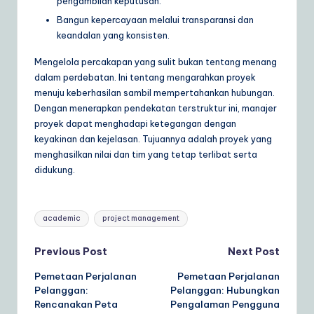
pengambilan keputusan.
Bangun kepercayaan melalui transparansi dan
keandalan yang konsisten.
Mengelola percakapan yang sulit bukan tentang menang
dalam perdebatan. Ini tentang mengarahkan proyek
menuju keberhasilan sambil mempertahankan hubungan.
Dengan menerapkan pendekatan terstruktur ini, manajer
proyek dapat menghadapi ketegangan dengan
keyakinan dan kejelasan. Tujuannya adalah proyek yang
menghasilkan nilai dan tim yang tetap terlibat serta
didukung.
Tags:
academic
project management
Post
Previous Post
Next Post
Pemetaan Perjalanan
Pemetaan Perjalanan
navigation
Pelanggan:
Pelanggan: Hubungkan
Rencanakan Peta
Pengalaman Pengguna