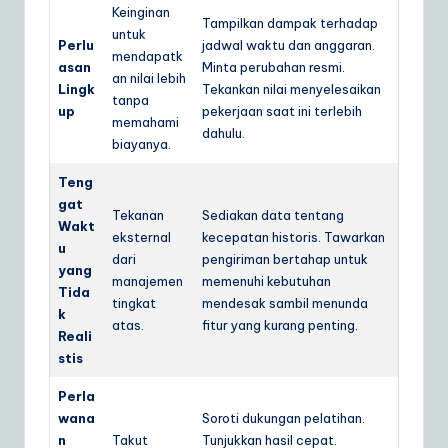
Keinginan
Tampilkan dampak terhadap
untuk
Perlu
jadwal waktu dan anggaran.
mendapatk
asan
Minta perubahan resmi.
an nilai lebih
Lingk
Tekankan nilai menyelesaikan
tanpa
up
pekerjaan saat ini terlebih
memahami
dahulu.
biayanya.
Teng
gat
Tekanan
Sediakan data tentang
Wakt
eksternal
kecepatan historis. Tawarkan
u
dari
pengiriman bertahap untuk
yang
manajemen
memenuhi kebutuhan
Tida
tingkat
mendesak sambil menunda
k
atas.
fitur yang kurang penting.
Reali
stis
Perla
wana
Soroti dukungan pelatihan.
n
Takut
Tunjukkan hasil cepat.