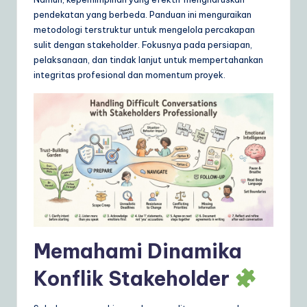
ly
pendekatan yang berbeda. Panduan ini menguraikan
G
metodologi terstruktur untuk mengelola percakapan
sulit dengan stakeholder. Fokusnya pada persiapan,
ui
pelaksanaan, dan tindak lanjut untuk mempertahankan
d
integritas profesional dan momentum proyek.
e
t
o
A
I
&
S
Memahami Dinamika
o
Konflik Stakeholder
ft
w