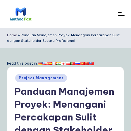
Skip
to
M
content
e
Home
»
Panduan Manajemen Proyek: Menangani Percakapan Sulit
dengan Stakeholder Secara Profesional
t
h
o
Read this post in:
d
Posted
Project Management
P
in
Panduan Manajemen
o
s
Proyek: Menangani
t
Percakapan Sulit
In
dengan Stakeholder