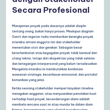
d
o
Secara Profesional
n
e
Manajemen proyek pada dasarnya adalah disiplin
si
tentang orang, bukan hanya proses. Meskipun diagram
Gantt dan register risiko memberikan kerangka proyek,
a
interaksi antara anggota tim dan stakeholder
n
menentukan otot dan gerakan. Sebagian besar
keterlambatan atau kegagalan proyek tidak berasal dari
|
utang teknis, tetapi dari ekspektasi yang tidak selaras
Y
dan ketegangan interpersonal yang belum terselesaikan.
Mengelola interaksi ini membutuhkan kombinasi
o
wawasan strategis, kecerdasan emosional, dan protokol
u
komunikasi yang jelas.
r
Ketika seorang stakeholder mempertanyakan timeline,
meragukan anggaran, atau menyuarakan penolakan kuat
D
terhadap hasil proyek, kecenderungan alami adalah
ai
membela rencana saat ini atau mundur ke dalam diam.
Namun, kepemimpinan yang efektif mengharuskan