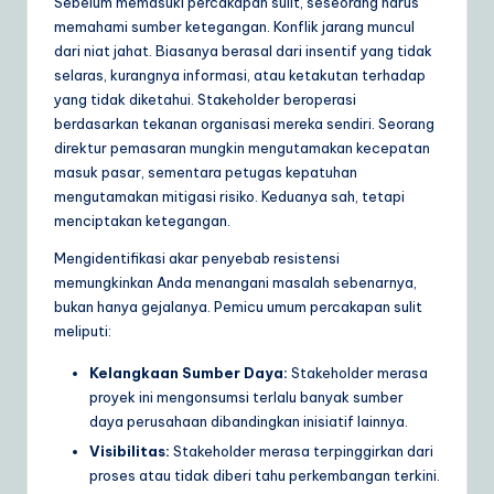
Sebelum memasuki percakapan sulit, seseorang harus
a
memahami sumber ketegangan. Konflik jarang muncul
dari niat jahat. Biasanya berasal dari insentif yang tidak
r
selaras, kurangnya informasi, atau ketakutan terhadap
e
yang tidak diketahui. Stakeholder beroperasi
berdasarkan tekanan organisasi mereka sendiri. Seorang
S
direktur pemasaran mungkin mengutamakan kecepatan
o
masuk pasar, sementara petugas kepatuhan
mengutamakan mitigasi risiko. Keduanya sah, tetapi
lu
menciptakan ketegangan.
ti
Mengidentifikasi akar penyebab resistensi
o
memungkinkan Anda menangani masalah sebenarnya,
bukan hanya gejalanya. Pemicu umum percakapan sulit
n
meliputi:
s
Kelangkaan Sumber Daya:
Stakeholder merasa
proyek ini mengonsumsi terlalu banyak sumber
daya perusahaan dibandingkan inisiatif lainnya.
Visibilitas:
Stakeholder merasa terpinggirkan dari
proses atau tidak diberi tahu perkembangan terkini.