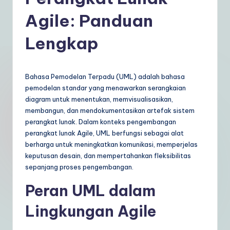
d
o
Agile: Panduan
n
Lengkap
e
si
Bahasa Pemodelan Terpadu (UML) adalah bahasa
a
pemodelan standar yang menawarkan serangkaian
n
diagram untuk menentukan, memvisualisasikan,
membangun, dan mendokumentasikan artefak sistem
|
perangkat lunak. Dalam konteks pengembangan
Y
perangkat lunak Agile, UML berfungsi sebagai alat
berharga untuk meningkatkan komunikasi, memperjelas
o
keputusan desain, dan mempertahankan fleksibilitas
u
sepanjang proses pengembangan.
r
Peran UML dalam
D
Lingkungan Agile
ai