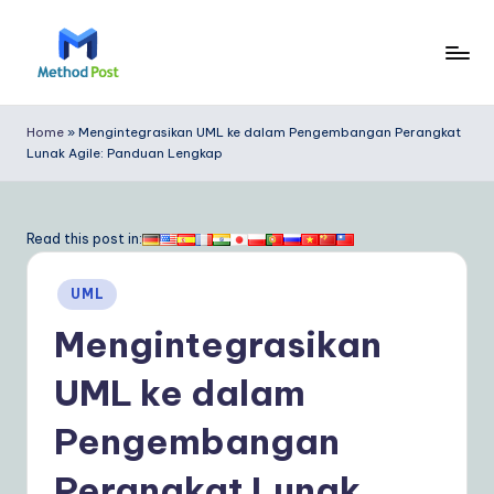
Skip
to
M
content
e
Home
»
Mengintegrasikan UML ke dalam Pengembangan Perangkat
Lunak Agile: Panduan Lengkap
t
h
o
Read this post in:
d
Posted
UML
P
in
Mengintegrasikan
o
s
UML ke dalam
t
Pengembangan
In
Perangkat Lunak