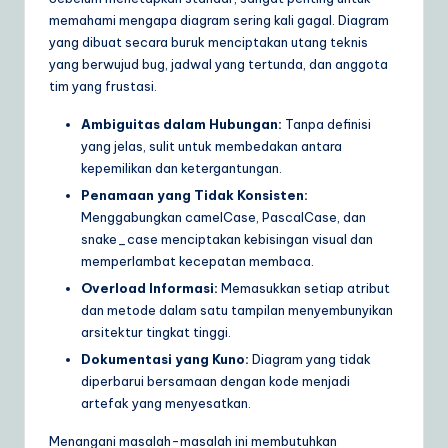
memahami mengapa diagram sering kali gagal. Diagram
a
yang dibuat secara buruk menciptakan utang teknis
r
yang berwujud bug, jadwal yang tertunda, dan anggota
tim yang frustasi.
e
S
Ambiguitas dalam Hubungan:
Tanpa definisi
yang jelas, sulit untuk membedakan antara
o
kepemilikan dan ketergantungan.
lu
Penamaan yang Tidak Konsisten:
Menggabungkan camelCase, PascalCase, dan
ti
snake_case menciptakan kebisingan visual dan
o
memperlambat kecepatan membaca.
n
Overload Informasi:
Memasukkan setiap atribut
dan metode dalam satu tampilan menyembunyikan
s
arsitektur tingkat tinggi.
Dokumentasi yang Kuno:
Diagram yang tidak
diperbarui bersamaan dengan kode menjadi
artefak yang menyesatkan.
Menangani masalah-masalah ini membutuhkan