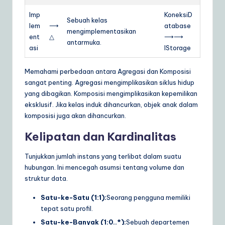
Imp
KoneksiD
Sebuah kelas
lem
⟶
atabase
mengimplementasikan
ent
△
⟶⟶
antarmuka.
asi
IStorage
Memahami perbedaan antara Agregasi dan Komposisi
sangat penting. Agregasi mengimplikasikan siklus hidup
yang dibagikan. Komposisi mengimplikasikan kepemilikan
eksklusif. Jika kelas induk dihancurkan, objek anak dalam
komposisi juga akan dihancurkan.
Kelipatan dan Kardinalitas
Tunjukkan jumlah instans yang terlibat dalam suatu
hubungan. Ini mencegah asumsi tentang volume dan
struktur data.
Satu-ke-Satu (1:1):
Seorang pengguna memiliki
tepat satu profil.
Satu-ke-Banyak (1:0..*):
Sebuah departemen