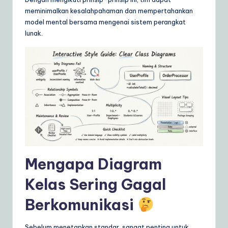
ly
meminimalkan kesalahpahaman dan mempertahankan
G
model mental bersama mengenai sistem perangkat
lunak.
ui
d
e
t
o
A
I
&
Mengapa Diagram
S
Kelas Sering Gagal
o
Berkomunikasi
ft
w
Sebelum menetapkan standar, sangat penting untuk