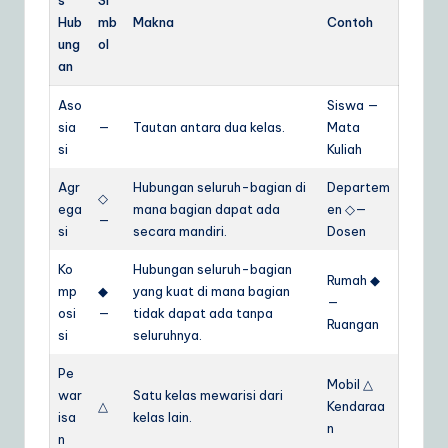
Hub
mb
Makna
Contoh
ung
ol
an
Aso
Siswa —
sia
—
Tautan antara dua kelas.
Mata
si
Kuliah
Agr
Hubungan seluruh-bagian di
Departem
◇
ega
mana bagian dapat ada
en ◇—
—
si
secara mandiri.
Dosen
Ko
Hubungan seluruh-bagian
Rumah ◆
mp
◆
yang kuat di mana bagian
—
osi
—
tidak dapat ada tanpa
Ruangan
si
seluruhnya.
Pe
Mobil △
war
Satu kelas mewarisi dari
△
Kendaraa
isa
kelas lain.
n
n