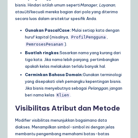
bisnis. Hindari istilah umum seperti
Manager
,
Layanan
,
atau
Util
kecuali mereka bagian dari pola yang diterima
secara luas dalam arsitektur spesifik Anda.
Gunakan PascalCase:
Mulai setiap kata dengan
huruf kapital (misalnya,
,
ProfilPengguna
).
PemrosesPesanan
Buatlah ringkas:
Sasarkan nama yang kurang dari
tiga kata. Jika nama lebih panjang, pertimbangkan
apakah kelas melakukan terlalu banyak hal.
Cerminkan Bahasa Domain:
Gunakan terminologi
yang disepakati oleh pemangku kepentingan bisnis.
Jika bisnis menyebutnya sebagai
Pelanggan
, jangan
beri nama kelas
.
Klien
Visibilitas Atribut dan Metode
Modifier visibilitas menunjukkan bagaimana data
diakses. Menampilkan simbol-simbol ini dengan jelas
membantu pengembang memahami batas-batas