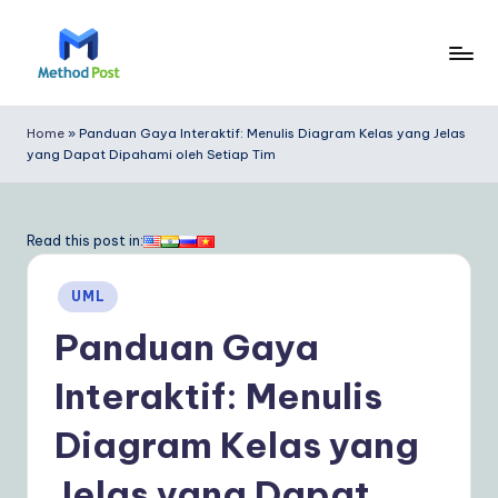
Skip
to
M
content
e
Home
»
Panduan Gaya Interaktif: Menulis Diagram Kelas yang Jelas
yang Dapat Dipahami oleh Setiap Tim
t
h
o
Read this post in:
d
Posted
UML
P
in
Panduan Gaya
o
s
Interaktif: Menulis
t
Diagram Kelas yang
In
Jelas yang Dapat