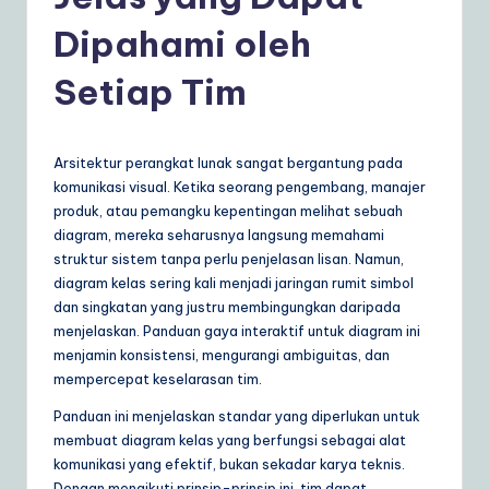
d
o
Dipahami oleh
n
Setiap Tim
e
si
Arsitektur perangkat lunak sangat bergantung pada
a
komunikasi visual. Ketika seorang pengembang, manajer
n
produk, atau pemangku kepentingan melihat sebuah
diagram, mereka seharusnya langsung memahami
|
struktur sistem tanpa perlu penjelasan lisan. Namun,
Y
diagram kelas sering kali menjadi jaringan rumit simbol
dan singkatan yang justru membingungkan daripada
o
menjelaskan. Panduan gaya interaktif untuk diagram ini
u
menjamin konsistensi, mengurangi ambiguitas, dan
mempercepat keselarasan tim.
r
Panduan ini menjelaskan standar yang diperlukan untuk
D
membuat diagram kelas yang berfungsi sebagai alat
ai
komunikasi yang efektif, bukan sekadar karya teknis.
Dengan mengikuti prinsip-prinsip ini, tim dapat