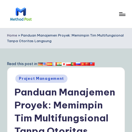
Skip
to
M
content
e
Home
»
Panduan Manajemen Proyek: Memimpin Tim Multifungsional
Tanpa Otoritas Langsung
t
h
o
Read this post in:
d
Posted
Project Management
P
in
Panduan Manajemen
o
s
Proyek: Memimpin
t
Tim Multifungsional
In
Tanpa Otoritas