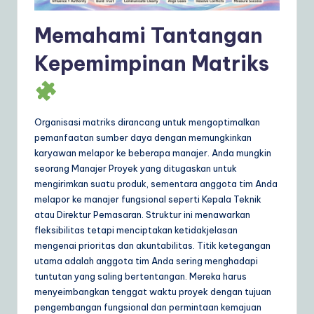
a
Memahami Tantangan
r
Kepemimpinan Matriks
e
S
o
Organisasi matriks dirancang untuk mengoptimalkan
lu
pemanfaatan sumber daya dengan memungkinkan
karyawan melapor ke beberapa manajer. Anda mungkin
ti
seorang Manajer Proyek yang ditugaskan untuk
o
mengirimkan suatu produk, sementara anggota tim Anda
melapor ke manajer fungsional seperti Kepala Teknik
n
atau Direktur Pemasaran. Struktur ini menawarkan
s
fleksibilitas tetapi menciptakan ketidakjelasan
mengenai prioritas dan akuntabilitas. Titik ketegangan
utama adalah anggota tim Anda sering menghadapi
tuntutan yang saling bertentangan. Mereka harus
menyeimbangkan tenggat waktu proyek dengan tujuan
pengembangan fungsional dan permintaan kemajuan