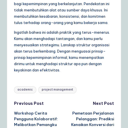
bagi kepemimpinan yang berkelanjutan. Pendekatan ini
tidak membutuhkan alat atau sumber daya khusus. Ini
membutuhkan kesabaran, konsistensi, dan komitmen
tulus terhadap orang-orang yang kamu bekerja sama.
Ingatlah bahwa ini adalah praktik yang terus-menerus.
Kamu akan menghadapi tantangan, dan kamu perlu
menyesuaikan strategimu. Lanskap struktur organisasi
akan terus berkembang. Dengan menguasai prinsip-
prinsip kepemimpinan informal, kamu menempatkan
dirimu untuk menghadapi struktur apa pun dengan
keyakinan dan efektivitas.
Tags:
academic
project management
Post
Previous Post
Next Post
Workshop Cerita
Pemetaan Perjalanan
navigation
Pengguna Kolaboratif:
Pelanggan: Prediksi
Melibatkan Pemangku
Kenaikan Konversi dari