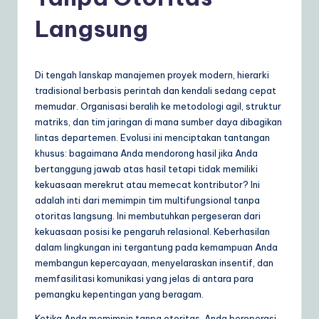
d
o
Langsung
n
e
Di tengah lanskap manajemen proyek modern, hierarki
si
tradisional berbasis perintah dan kendali sedang cepat
memudar. Organisasi beralih ke metodologi agil, struktur
a
matriks, dan tim jaringan di mana sumber daya dibagikan
n
lintas departemen. Evolusi ini menciptakan tantangan
khusus: bagaimana Anda mendorong hasil jika Anda
|
bertanggung jawab atas hasil tetapi tidak memiliki
Y
kekuasaan merekrut atau memecat kontributor? Ini
adalah inti dari memimpin tim multifungsional tanpa
o
otoritas langsung. Ini membutuhkan pergeseran dari
u
kekuasaan posisi ke pengaruh relasional. Keberhasilan
dalam lingkungan ini tergantung pada kemampuan Anda
r
membangun kepercayaan, menyelaraskan insentif, dan
D
memfasilitasi komunikasi yang jelas di antara para
pemangku kepentingan yang beragam.
ai
Ketika Anda memimpin tanpa otoritas, Anda beroperasi