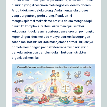
ly
di ruang yang ditentukan oleh negosiasi dan kolaborasi.
G
Anda tidak mengelola orang; Anda mengelola proses
yang bergantung pada orang. Panduan ini
ui
mengeksplorasi mekanisme praktis dalam menghadapi
d
dinamika kompleks ini. Kami akan meninjau sumber
kekuasaan tidak resmi, strategi penyelarasan pemangku
e
kepentingan, dan metode menyelesaikan ketegangan
t
tanpa melibatkan saluran manajemen formal. Tujuannya
adalah membangun pendekatan kepemimpinan yang
o
berkelanjutan dan berjalan dalam batasan struktur
A
organisasi matriks.
I
&
S
o
ft
w