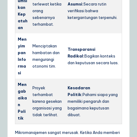
umsi
terlewat ketika
Asumsi:
Secara rutin
kan
orang
verifikasi bahwa
Kep
sebenarnya
ketergantungan terpenuhi.
atuh
terhambat.
an
Men
yim
Menciptakan
Transparansi
pan
hambatan dan
Radikal:
Bagikan konteks
Info
mengurangi
dan keputusan secara luas.
rma
otonomi tim.
si
Men
Proyek
Kesadaran
gab
terhambat
Politik:
Pahami siapa yang
aika
karena gesekan
memiliki pengaruh dan
n
organisasi yang
bagaimana keputusan
Poli
tidak terlihat.
dibuat.
tik
Mikromanajemen sangat merusak. Ketika Anda memberi