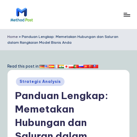
Skip
to
M
content
e
Home
»
Panduan Lengkap: Memetakan Hubungan dan Saluran
dalam Rangkaian Model Bisnis Anda
t
h
o
Read this post in:
d
Posted
Strategic Analysis
P
in
Panduan Lengkap:
o
s
Memetakan
t
Hubungan dan
In
Saluran dalam