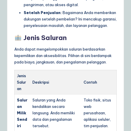
pengiriman, atau akses digital.
Setelah Penjualan:
Bagaimana Anda memberikan
dukungan setelah pembelian? Ini mencakup garansi,
penyelesaian masalah, dan layanan pelanggan.
Jenis Saluran
Anda dapat mengelompokkan saluran berdasarkan
kepemilikan dan aksesibilitas. Pilihan di sini berdampak
pada biaya, jangkauan, dan pengalaman pelanggan.
Jenis
Salur
Deskripsi
Contoh
an
Salur
Saluran yang Anda
Toko fisik, situs
an
kendalikan secara
web
Milik
langsung. Anda memiliki
perusahaan,
Send
data dan pengalaman
aplikasi seluler,
iri
tersebut.
tim penjualan.