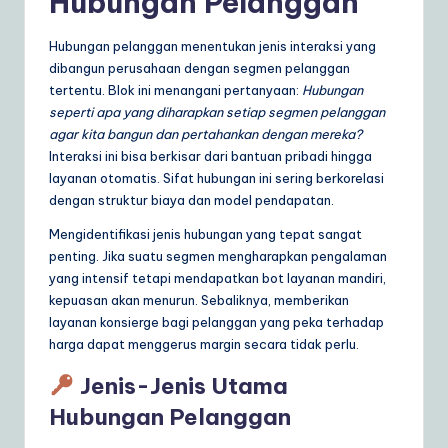
Hubungan Pelanggan
a
Hubungan pelanggan menentukan jenis interaksi yang
r
dibangun perusahaan dengan segmen pelanggan
e
tertentu. Blok ini menangani pertanyaan:
Hubungan
seperti apa yang diharapkan setiap segmen pelanggan
S
agar kita bangun dan pertahankan dengan mereka?
o
Interaksi ini bisa berkisar dari bantuan pribadi hingga
layanan otomatis. Sifat hubungan ini sering berkorelasi
lu
dengan struktur biaya dan model pendapatan.
ti
Mengidentifikasi jenis hubungan yang tepat sangat
o
penting. Jika suatu segmen mengharapkan pengalaman
yang intensif tetapi mendapatkan bot layanan mandiri,
n
kepuasan akan menurun. Sebaliknya, memberikan
s
layanan konsierge bagi pelanggan yang peka terhadap
harga dapat menggerus margin secara tidak perlu.
Jenis-Jenis Utama
Hubungan Pelanggan