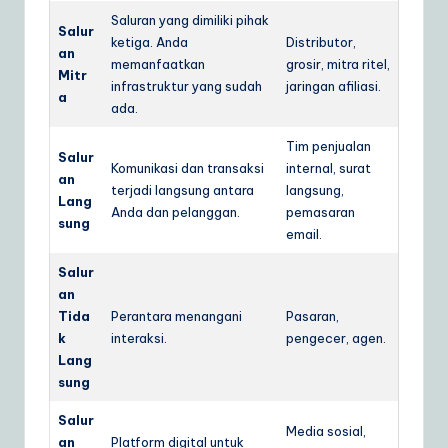
Saluran yang dimiliki pihak
Salur
ketiga. Anda
Distributor,
an
memanfaatkan
grosir, mitra ritel,
Mitr
infrastruktur yang sudah
jaringan afiliasi.
a
ada.
Tim penjualan
Salur
Komunikasi dan transaksi
internal, surat
an
terjadi langsung antara
langsung,
Lang
Anda dan pelanggan.
pemasaran
sung
email.
Salur
an
Tida
Perantara menangani
Pasaran,
k
interaksi.
pengecer, agen.
Lang
sung
Salur
Media sosial,
an
Platform digital untuk