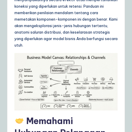
ly
koneksi yang diperlukan untuk retensi. Panduan ini
G
memberikan penilaian mendalam tentang cara
memetakan komponen-komponen ini dengan benar. Kami
ui
akan mengeksplorasi jenis-jenis hubungan tertentu,
d
anatomi saluran distribusi, dan keselarasan strategis
yang diperlukan agar model bisnis Anda berfungsi secara
e
utuh.
t
o
A
I
&
S
o
Memahami
ft
w