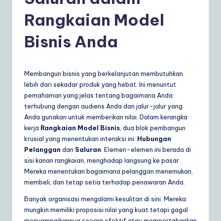
d
o
Rangkaian Model
n
Bisnis Anda
e
si
Membangun bisnis yang berkelanjutan membutuhkan
a
lebih dari sekadar produk yang hebat. Ini menuntut
n
pemahaman yang jelas tentang bagaimana Anda
terhubung dengan audiens Anda dan jalur-jalur yang
|
Anda gunakan untuk memberikan nilai. Dalam kerangka
Y
kerja
Rangkaian Model Bisnis
, dua blok pembangun
krusial yang menentukan interaksi ini:
Hubungan
o
Pelanggan
dan
Saluran
. Elemen-elemen ini berada di
u
sisi kanan rangkaian, menghadap langsung ke pasar.
Mereka menentukan bagaimana pelanggan menemukan,
r
membeli, dan tetap setia terhadap penawaran Anda.
D
Banyak organisasi mengalami kesulitan di sini. Mereka
ai
mungkin memiliki proposisi nilai yang kuat tetapi gagal
menyampaikannya secara efektif atau mempertahankan