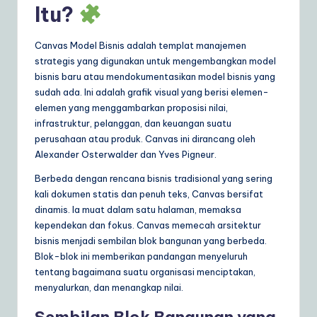
Itu?
a
r
Canvas Model Bisnis adalah templat manajemen
strategis yang digunakan untuk mengembangkan model
e
bisnis baru atau mendokumentasikan model bisnis yang
S
sudah ada. Ini adalah grafik visual yang berisi elemen-
elemen yang menggambarkan proposisi nilai,
o
infrastruktur, pelanggan, dan keuangan suatu
lu
perusahaan atau produk. Canvas ini dirancang oleh
Alexander Osterwalder dan Yves Pigneur.
ti
Berbeda dengan rencana bisnis tradisional yang sering
o
kali dokumen statis dan penuh teks, Canvas bersifat
n
dinamis. Ia muat dalam satu halaman, memaksa
kependekan dan fokus. Canvas memecah arsitektur
s
bisnis menjadi sembilan blok bangunan yang berbeda.
Blok-blok ini memberikan pandangan menyeluruh
tentang bagaimana suatu organisasi menciptakan,
menyalurkan, dan menangkap nilai.
Sembilan Blok Bangunan yang