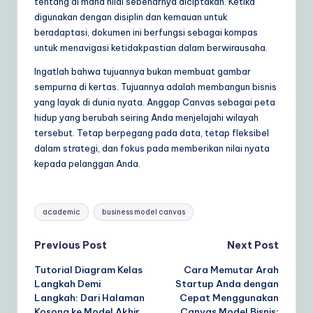
tentang di mana nilai sebenarnya diciptakan. Ketika
digunakan dengan disiplin dan kemauan untuk
beradaptasi, dokumen ini berfungsi sebagai kompas
untuk menavigasi ketidakpastian dalam berwirausaha.
Ingatlah bahwa tujuannya bukan membuat gambar
sempurna di kertas. Tujuannya adalah membangun bisnis
yang layak di dunia nyata. Anggap Canvas sebagai peta
hidup yang berubah seiring Anda menjelajahi wilayah
tersebut. Tetap berpegang pada data, tetap fleksibel
dalam strategi, dan fokus pada memberikan nilai nyata
kepada pelanggan Anda.
Tags:
academic
business model canvas
Post
Previous Post
Next Post
Tutorial Diagram Kelas
Cara Memutar Arah
navigation
Langkah Demi
Startup Anda dengan
Langkah: Dari Halaman
Cepat Menggunakan
Kosong ke Model Akhir
Canvas Model Bisnis: