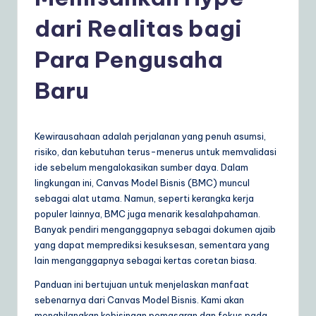
d
o
dari Realitas bagi
n
Para Pengusaha
e
Baru
si
a
n
Kewirausahaan adalah perjalanan yang penuh asumsi,
risiko, dan kebutuhan terus-menerus untuk memvalidasi
|
ide sebelum mengalokasikan sumber daya. Dalam
Y
lingkungan ini, Canvas Model Bisnis (BMC) muncul
sebagai alat utama. Namun, seperti kerangka kerja
o
populer lainnya, BMC juga menarik kesalahpahaman.
u
Banyak pendiri menganggapnya sebagai dokumen ajaib
yang dapat memprediksi kesuksesan, sementara yang
r
lain menganggapnya sebagai kertas coretan biasa.
D
Panduan ini bertujuan untuk menjelaskan manfaat
ai
sebenarnya dari Canvas Model Bisnis. Kami akan
menghilangkan kebisingan pemasaran dan fokus pada