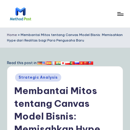
Skip
to
M
content
e
Home
»
Membantai Mitos tentang Canvas Model Bisnis: Memisahkan
Hype dari Realitas bagi Para Pengusaha Baru
t
h
o
Read this post in:
d
Posted
Strategic Analysis
P
in
Membantai Mitos
o
s
tentang Canvas
t
Model Bisnis:
In
Memisahkan Hype