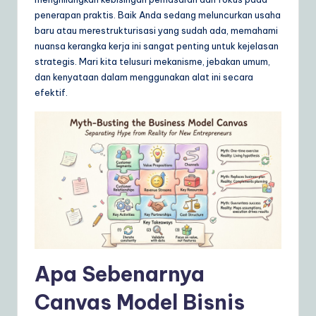
ly
penerapan praktis. Baik Anda sedang meluncurkan usaha
G
baru atau merestrukturisasi yang sudah ada, memahami
nuansa kerangka kerja ini sangat penting untuk kejelasan
ui
strategis. Mari kita telusuri mekanisme, jebakan umum,
d
dan kenyataan dalam menggunakan alat ini secara
efektif.
e
t
o
A
I
&
S
o
Apa Sebenarnya
ft
Canvas Model Bisnis
w