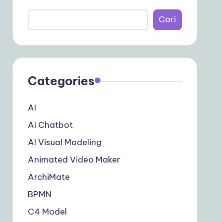
Cari
Categories
AI
AI Chatbot
AI Visual Modeling
Animated Video Maker
ArchiMate
BPMN
C4 Model