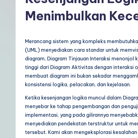
t
Menimbulkan Kec
In
d
Merancang sistem yang kompleks membutuhkan
o
(UML) menyediakan cara standar untuk memvisua
n
diagram, Diagram Tinjauan Interaksi menonjo
tinggi dari Diagram Aktivitas dengan interaksi 
e
membuat diagram ini bukan sekadar menggamba
si
konsistensi logika, pelacakan, dan kejelasan.
a
Ketika kesenjangan logika muncul dalam Diagra
menyebar ke tahap pengembangan dan penguj
n
implementasi, yang pada gilirannya menyebabk
|
menyediakan pendekatan terstruktur untuk me
tersebut. Kami akan mengeksplorasi kesalahan 
Y