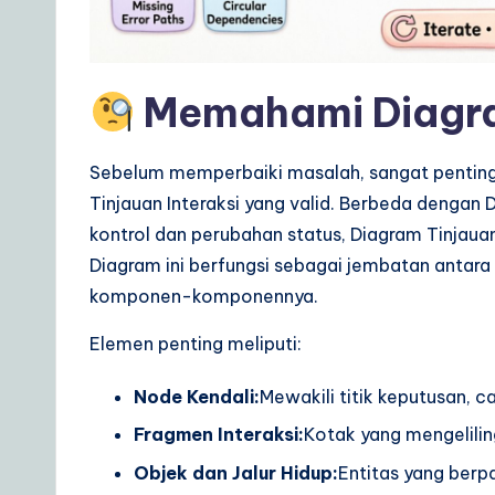
e
t
o
Memahami Diagram
A
Sebelum memperbaiki masalah, sangat penti
I
Tinjauan Interaksi yang valid. Berbeda dengan 
&
kontrol dan perubahan status, Diagram Tinjauan
Diagram ini berfungsi sebagai jembatan antara 
S
komponen-komponennya.
o
Elemen penting meliputi:
ft
Node Kendali:
Mewakili titik keputusan, 
w
Fragmen Interaksi:
Kotak yang mengeliling
a
Objek dan Jalur Hidup:
Entitas yang berpa