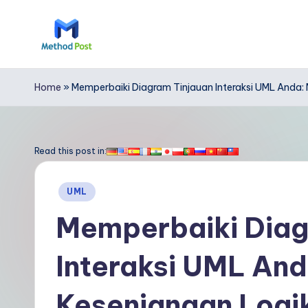
Skip
to
M
content
e
Home
»
Memperbaiki Diagram Tinjauan Interaksi UML Anda
t
h
Read this post in:
o
Posted
UML
d
in
Memperbaiki Diag
P
Interaksi UML An
o
s
Kesenjangan Logi