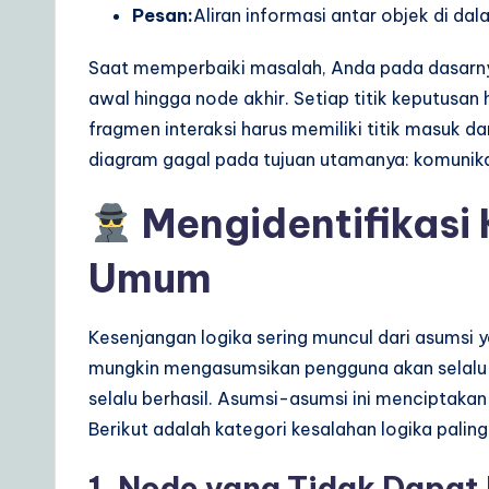
r
Pesan:
Aliran informasi antar objek di da
e
Saat memperbaiki masalah, Anda pada dasarnya
awal hingga node akhir. Setiap titik keputusan h
S
fragmen interaksi harus memiliki titik masuk dan
o
diagram gagal pada tujuan utamanya: komunika
lu
Mengidentifikasi
ti
Umum
o
n
Kesenjangan logika sering muncul dari asumsi 
mungkin mengasumsikan pengguna akan selalu
s
selalu berhasil. Asumsi-asumsi ini menciptakan 
Berikut adalah kategori kesalahan logika paling
1. Node yang Tidak Dapat