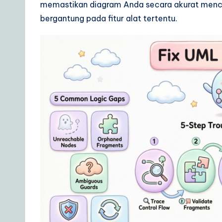
memastikan diagram Anda secara akurat mence
o
bergantung pada fitur alat tertentu.
u
r
D
a
il
y
G
ui
d