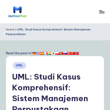
Skip
to
M
content
e
Home
»
UML: Studi Kasus Komprehensif: Sistem Manajemen
Perpustakaan
t
h
o
Read this post in:
d
Posted
UML
P
in
UML: Studi Kasus
o
s
Komprehensif:
t
Sistem Manajemen
In
Perpustakaan