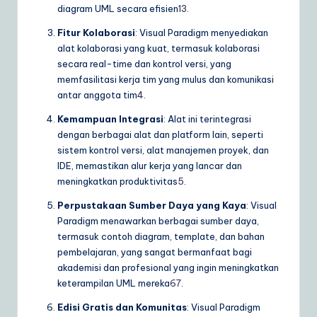
diagram UML secara efisien
1
3
.
Fitur Kolaborasi
: Visual Paradigm menyediakan
alat kolaborasi yang kuat, termasuk kolaborasi
secara real-time dan kontrol versi, yang
memfasilitasi kerja tim yang mulus dan komunikasi
antar anggota tim
4
.
Kemampuan Integrasi
: Alat ini terintegrasi
dengan berbagai alat dan platform lain, seperti
sistem kontrol versi, alat manajemen proyek, dan
IDE, memastikan alur kerja yang lancar dan
meningkatkan produktivitas
5
.
Perpustakaan Sumber Daya yang Kaya
: Visual
Paradigm menawarkan berbagai sumber daya,
termasuk contoh diagram, template, dan bahan
pembelajaran, yang sangat bermanfaat bagi
akademisi dan profesional yang ingin meningkatkan
keterampilan UML mereka
6
7
.
Edisi Gratis dan Komunitas
: Visual Paradigm