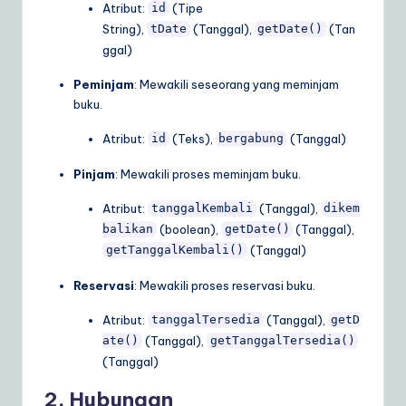
Atribut:
(Tipe
id
a
String),
(Tanggal),
(Tan
tDate
getDate()
ggal)
r
e
Peminjam
: Mewakili seseorang yang meminjam
buku.
S
Atribut:
(Teks),
(Tanggal)
id
bergabung
o
lu
Pinjam
: Mewakili proses meminjam buku.
ti
Atribut:
(Tanggal),
tanggalKembali
dikem
(boolean),
(Tanggal),
o
balikan
getDate()
(Tanggal)
getTanggalKembali()
n
Reservasi
: Mewakili proses reservasi buku.
s
Atribut:
(Tanggal),
tanggalTersedia
getD
(Tanggal),
ate()
getTanggalTersedia()
(Tanggal)
2. Hubungan