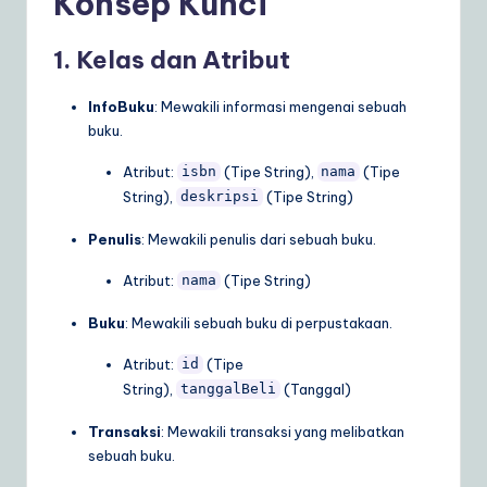
Konsep Kunci
ly
G
1. Kelas dan Atribut
ui
InfoBuku
: Mewakili informasi mengenai sebuah
d
buku.
e
Atribut:
(Tipe String),
(Tipe
isbn
nama
t
String),
(Tipe String)
deskripsi
o
Penulis
: Mewakili penulis dari sebuah buku.
A
Atribut:
(Tipe String)
nama
I
Buku
: Mewakili sebuah buku di perpustakaan.
&
Atribut:
(Tipe
id
S
String),
(Tanggal)
tanggalBeli
o
Transaksi
: Mewakili transaksi yang melibatkan
ft
sebuah buku.
w