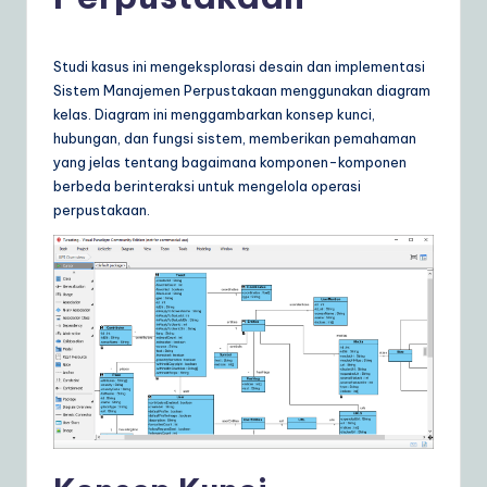
d
o
n
Studi kasus ini mengeksplorasi desain dan implementasi
Sistem Manajemen Perpustakaan menggunakan diagram
e
kelas. Diagram ini menggambarkan konsep kunci,
si
hubungan, dan fungsi sistem, memberikan pemahaman
yang jelas tentang bagaimana komponen-komponen
a
berbeda berinteraksi untuk mengelola operasi
n
perpustakaan.
|
Y
o
u
r
D
ai