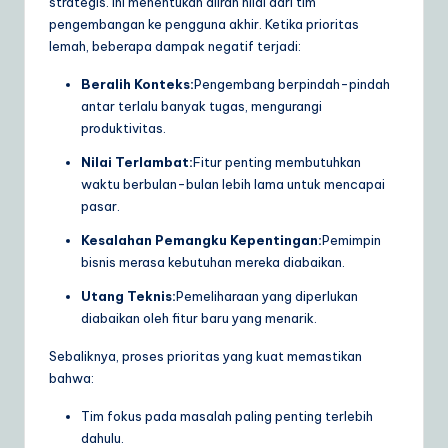
strategis. Ini menentukan aliran nilai dari tim
a
pengembangan ke pengguna akhir. Ketika prioritas
lemah, beberapa dampak negatif terjadi:
r
Beralih Konteks:
Pengembang berpindah-pindah
e
antar terlalu banyak tugas, mengurangi
S
produktivitas.
o
Nilai Terlambat:
Fitur penting membutuhkan
waktu berbulan-bulan lebih lama untuk mencapai
lu
pasar.
ti
Kesalahan Pemangku Kepentingan:
Pemimpin
o
bisnis merasa kebutuhan mereka diabaikan.
n
Utang Teknis:
Pemeliharaan yang diperlukan
diabaikan oleh fitur baru yang menarik.
s
Sebaliknya, proses prioritas yang kuat memastikan
bahwa:
Tim fokus pada masalah paling penting terlebih
dahulu.