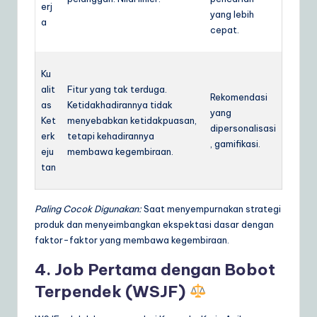
erj
yang lebih
a
cepat.
Ku
alit
Fitur yang tak terduga.
Rekomendasi
as
Ketidakhadirannya tidak
yang
Ket
menyebabkan ketidakpuasan,
dipersonalisasi
erk
tetapi kehadirannya
, gamifikasi.
eju
membawa kegembiraan.
tan
Paling Cocok Digunakan:
Saat menyempurnakan strategi
produk dan menyeimbangkan ekspektasi dasar dengan
faktor-faktor yang membawa kegembiraan.
4. Job Pertama dengan Bobot
Terpendek (WSJF)