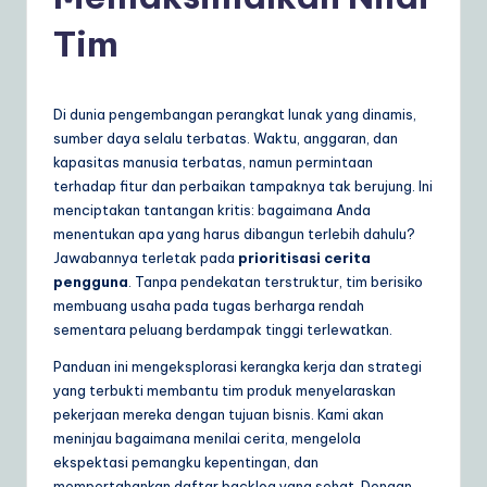
d
o
Tim
n
e
Di dunia pengembangan perangkat lunak yang dinamis,
si
sumber daya selalu terbatas. Waktu, anggaran, dan
kapasitas manusia terbatas, namun permintaan
a
terhadap fitur dan perbaikan tampaknya tak berujung. Ini
n
menciptakan tantangan kritis: bagaimana Anda
menentukan apa yang harus dibangun terlebih dahulu?
|
Jawabannya terletak pada
prioritisasi cerita
Y
pengguna
. Tanpa pendekatan terstruktur, tim berisiko
membuang usaha pada tugas berharga rendah
o
sementara peluang berdampak tinggi terlewatkan.
u
Panduan ini mengeksplorasi kerangka kerja dan strategi
r
yang terbukti membantu tim produk menyelaraskan
pekerjaan mereka dengan tujuan bisnis. Kami akan
D
meninjau bagaimana menilai cerita, mengelola
ai
ekspektasi pemangku kepentingan, dan
mempertahankan daftar backlog yang sehat. Dengan