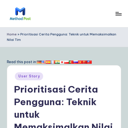
Skip
to
M
content
e
Home
»
Prioritisasi Cerita Pengguna: Teknik untuk Memaksimalkan
Nilai Tim
t
h
o
Read this post in:
d
Posted
User Story
P
in
Prioritisasi Cerita
o
s
Pengguna: Teknik
t
untuk
In
Memaksimalkan Nilai