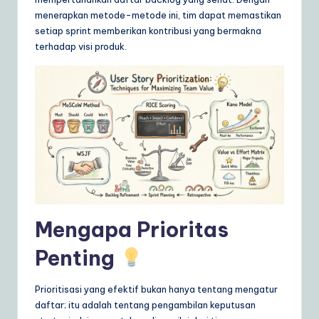
ly
menerapkan metode-metode ini, tim dapat memastikan
G
setiap sprint memberikan kontribusi yang bermakna
terhadap visi produk.
ui
d
e
t
o
A
I
&
Mengapa Prioritas
S
Penting
o
ft
Prioritisasi yang efektif bukan hanya tentang mengatur
daftar; itu adalah tentang pengambilan keputusan
w