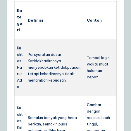
Ka
te
Definisi
Contoh
go
ri
Ku
alit
Persyaratan dasar.
Tombol login,
as
Ketidakhadirannya
waktu muat
Ha
menyebabkan ketidakpuasan,
halaman
rus
tetapi kehadirannya tidak
cepat.
Ad
menambah kepuasan.
a
Gambar
Ku
dengan
alit
Semakin banyak yang Anda
resolusi lebih
as
berikan, semakin puas
tinggi,
Kin
pelanggan. Nilai linier.
pencarian