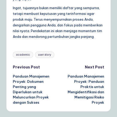
Ingat, tujuannya bukan memiliki daftar yang sempurna,
tetapi membuat keputusan yang terinformasi agar
produk maju. Terus menyempurnakan proses Anda,
dengarkan pengguna Anda, dan fokus pada memberikan
nilai nyata. Pendekatan ini akan menjaga momentum tim
Anda dan mendorong pertumbuhan jangka panjang.
Tags:
academic
user story
Post
Previous Post
Next Post
Panduan Manajemen
Panduan Manajemen
navigation
Proyek: Dokumen
Proyek: Panduan
Penting yang
Praktis untuk
Diperlukan untuk
Mengidentifikasi dan
Meluncurkan Proyek
Memitigasi Risiko
dengan Sukses
Proyek