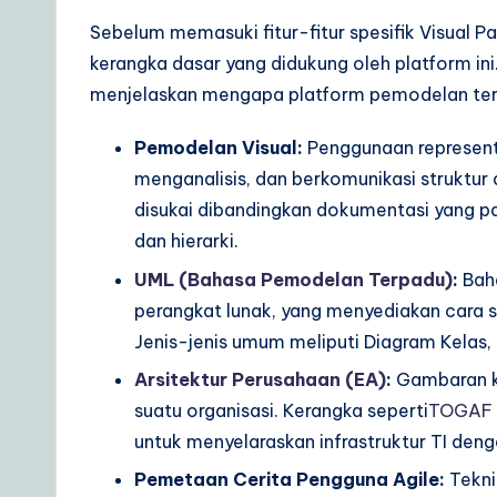
e
Sebelum memasuki fitur-fitur spesifik Visual P
t
kerangka dasar yang didukung oleh platform 
o
menjelaskan mengapa platform pemodelan terp
A
Pemodelan Visual:
Penggunaan represent
menganalisis, dan berkomunikasi struktur d
I
disukai dibandingkan dokumentasi yang pa
&
dan hierarki.
UML (Bahasa Pemodelan Terpadu)
:
Baha
S
perangkat lunak, yang menyediakan cara s
o
Jenis-jenis umum meliputi Diagram Kelas
ft
Arsitektur Perusahaan (EA)
:
Gambaran ko
suatu organisasi. Kerangka seperti
TOGAF (
w
untuk menyelaraskan infrastruktur TI denga
a
Pemetaan Cerita Pengguna Agile:
Tekni