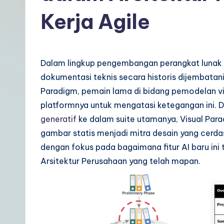
t
Kerja Agile
In
d
Dalam lingkup pengembangan perangkat lunak da
o
dokumentasi teknis secara historis dijembatan
n
Paradigm, pemain lama di bidang pemodelan vi
platformnya untuk mengatasi ketegangan ini. 
e
generatif
ke dalam suite utamanya, Visual Para
si
gambar statis menjadi mitra desain yang cerda
dengan fokus pada bagaimana fitur AI baru ini t
a
Arsitektur Perusahaan yang telah mapan.
n
|
Y