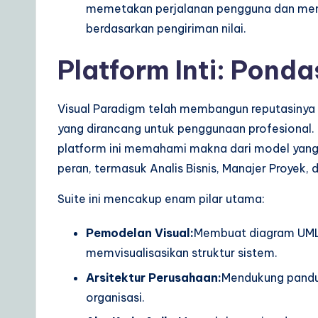
memetakan perjalanan pengguna dan mem
r
berdasarkan pengiriman nilai.
e
Platform Inti: Ponda
S
o
Visual Paradigm telah membangun reputasinya b
yang dirancang untuk penggunaan profesional.
lu
platform ini memahami makna dari model yang 
ti
peran, termasuk Analis Bisnis, Manajer Proyek
o
Suite ini mencakup enam pilar utama:
n
Pemodelan Visual:
Membuat diagram UML
s
memvisualisasikan struktur sistem.
Arsitektur Perusahaan:
Mendukung pandu
organisasi.