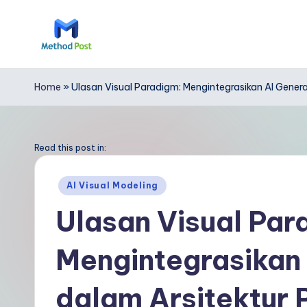
Skip
to
M
content
e
Home
»
Ulasan Visual Paradigm: Mengintegrasikan AI Generat
t
h
Read this post in:
o
Posted
AI Visual Modeling
in
d
Ulasan Visual Par
P
Mengintegrasikan 
o
s
dalam Arsitektur 