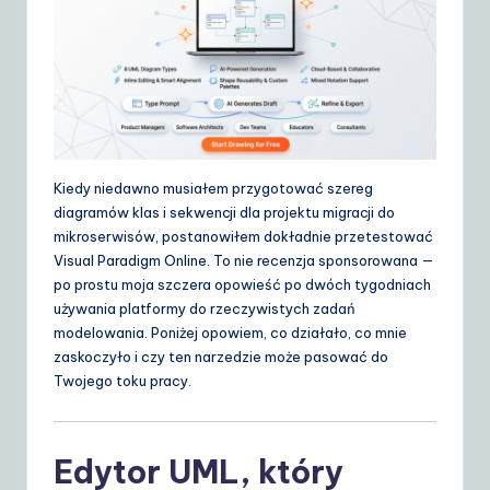
d
e
t
o
A
Kiedy niedawno musiałem przygotować szereg
I
diagramów klas i sekwencji dla projektu migracji do
&
mikroserwisów, postanowiłem dokładnie przetestować
Visual Paradigm Online. To nie recenzja sponsorowana —
S
po prostu moja szczera opowieść po dwóch tygodniach
o
używania platformy do rzeczywistych zadań
modelowania. Poniżej opowiem, co działało, co mnie
ft
zaskoczyło i czy ten narzedzie może pasować do
w
Twojego toku pracy.
a
r
Edytor UML, który
e