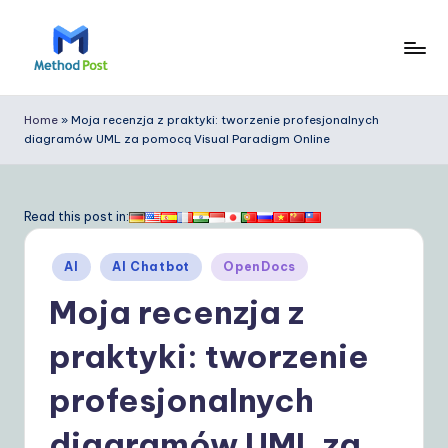
Skip
to
M
content
e
Home
»
Moja recenzja z praktyki: tworzenie profesjonalnych
diagramów UML za pomocą Visual Paradigm Online
t
h
o
Read this post in:
d
Posted
AI
AI Chatbot
OpenDocs
P
in
Moja recenzja z
o
s
praktyki: tworzenie
t
profesjonalnych
P
diagramów UML za