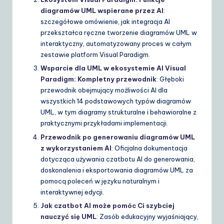
diagramów UML wspierane przez AI
:
szczegółowe omówienie, jak integracja AI
przekształca ręczne tworzenie diagramów UML w
interaktyczny, automatyzowany proces w całym
zestawie platform Visual Paradigm.
Wsparcie dla UML w ekosystemie AI Visual
Paradigm: Kompletny przewodnik
: Głęboki
przewodnik obejmujący możliwości AI dla
wszystkich 14 podstawowych typów diagramów
UML, w tym diagramy strukturalne i behawioralne z
praktycznymi przykładami implementacji.
Przewodnik po generowaniu diagramów UML
z wykorzystaniem AI
: Oficjalna dokumentacja
dotycząca używania czatbotu AI do generowania,
doskonalenia i eksportowania diagramów UML za
pomocą poleceń w języku naturalnym i
interaktywnej edycji.
Jak czatbot AI może pomóc Ci szybciej
nauczyć się UML
: Zasób edukacyjny wyjaśniający,