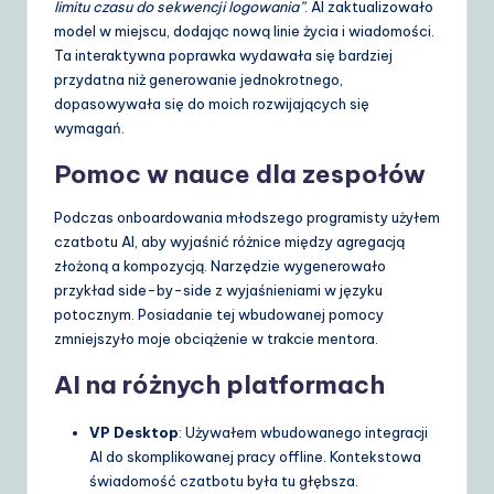
limitu czasu do sekwencji logowania”
. AI zaktualizowało
model w miejscu, dodając nową linie życia i wiadomości.
Ta interaktywna poprawka wydawała się bardziej
przydatna niż generowanie jednokrotnego,
dopasowywała się do moich rozwijających się
wymagań.
Pomoc w nauce dla zespołów
Podczas onboardowania młodszego programisty użyłem
czatbotu AI, aby wyjaśnić różnice między agregacją
złożoną a kompozycją. Narzędzie wygenerowało
przykład side-by-side z wyjaśnieniami w języku
potocznym. Posiadanie tej wbudowanej pomocy
zmniejszyło moje obciążenie w trakcie mentora.
AI na różnych platformach
VP Desktop
: Używałem wbudowanego integracji
AI do skomplikowanej pracy offline. Kontekstowa
świadomość czatbotu była tu głębsza.