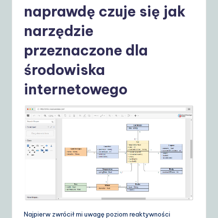
naprawdę czuje się jak
S
narzędzie
o
lu
przeznaczone dla
ti
środowiska
o
internetowego
n
s
Najpierw zwrócił mi uwagę poziom reaktywności