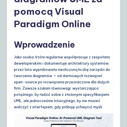
o
li
pomocą Visual
s
Paradigm Online
h
|
Wprowadzenie
Y
o
Jako osoba, która regularnie współpracuje z zespołami
deweloperskimi i dokumentuje architektury systemów,
u
przez lata wypróbowała niezliczoną liczbę narzędzi do
r
tworzenia diagramów — od darmowych rozwiązań
open-source po rozwiązania przeznaczone dla dużych
D
firm. Zawsze szukam równowagi: wystarczająco
ai
potężnego, by radzić sobie z złożonymi specyfikacjami
UML, ale jednocześnie intuicyjnego, by nie musieć
ly
walczyć z interfejsem, gdy próbuję uchwycić myśli.
G
ui