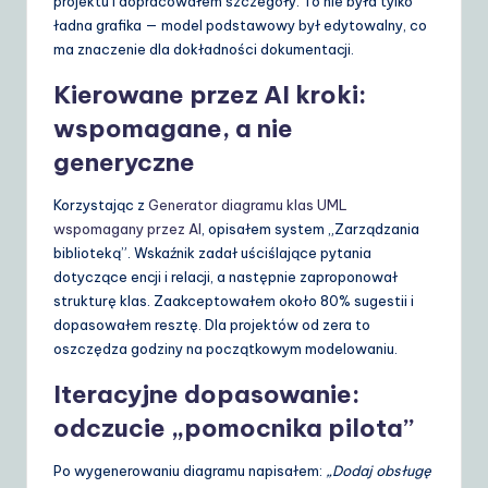
projektu i dopracowałem szczegóły. To nie była tylko
ładna grafika — model podstawowy był edytowalny, co
ma znaczenie dla dokładności dokumentacji.
Kierowane przez AI kroki:
wspomagane, a nie
generyczne
Korzystając z
Generator diagramu klas UML
wspomagany przez AI
, opisałem system „Zarządzania
biblioteką”. Wskaźnik zadał uściślające pytania
dotyczące encji i relacji, a następnie zaproponował
strukturę klas. Zaakceptowałem około 80% sugestii i
dopasowałem resztę. Dla projektów od zera to
oszczędza godziny na początkowym modelowaniu.
Iteracyjne dopasowanie:
odczucie „pomocnika pilota”
Po wygenerowaniu diagramu napisałem:
„Dodaj obsługę