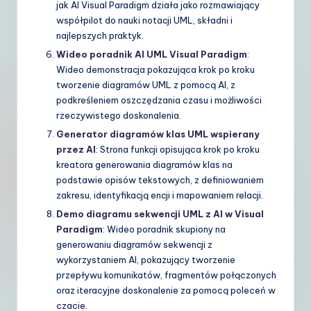
jak AI Visual Paradigm działa jako rozmawiający
współpilot do nauki notacji UML, składni i
najlepszych praktyk.
Wideo poradnik AI UML Visual Paradigm
:
Wideo demonstracja pokazująca krok po kroku
tworzenie diagramów UML z pomocą AI, z
podkreśleniem oszczędzania czasu i możliwości
rzeczywistego doskonalenia.
Generator diagramów klas UML wspierany
przez AI
: Strona funkcji opisująca krok po kroku
kreatora generowania diagramów klas na
podstawie opisów tekstowych, z definiowaniem
zakresu, identyfikacją encji i mapowaniem relacji.
Demo diagramu sekwencji UML z AI w Visual
Paradigm
: Wideo poradnik skupiony na
generowaniu diagramów sekwencji z
wykorzystaniem AI, pokazujący tworzenie
przepływu komunikatów, fragmentów połączonych
oraz iteracyjne doskonalenie za pomocą poleceń w
czacie.