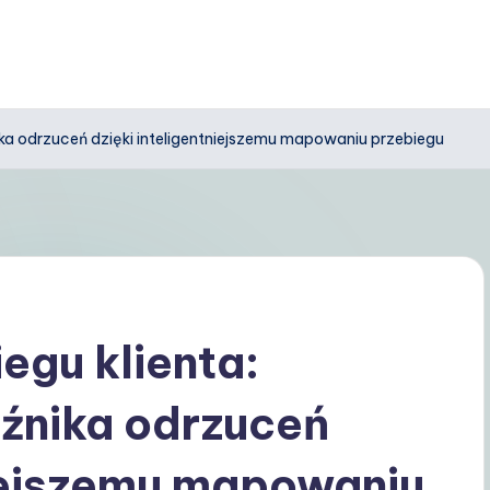
ka odrzuceń dzięki inteligentniejszemu mapowaniu przebiegu
gu klienta:
źnika odrzuceń
niejszemu mapowaniu