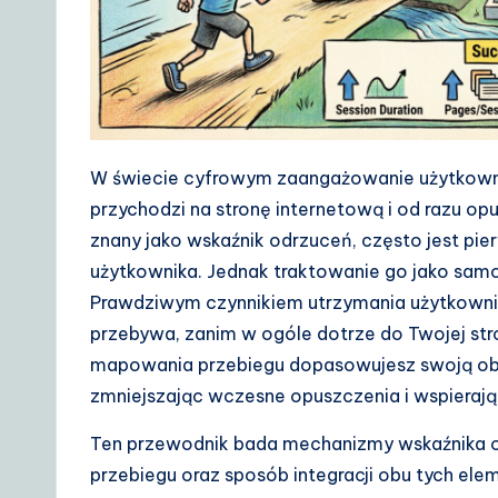
D
a
il
y
W świecie cyfrowym zaangażowanie użytkowni
przychodzi na stronę internetową i od razu op
G
znany jako wskaźnik odrzuceń, często jest p
ui
użytkownika. Jednak traktowanie go jako samo
Prawdziwym czynnikiem utrzymania użytkownik
d
przebywa, zanim w ogóle dotrze do Twojej str
e
mapowania przebiegu dopasowujesz swoją obe
zmniejszając wczesne opuszczenia i wspieraj
t
Ten przewodnik bada mechanizmy wskaźnika 
o
przebiegu oraz sposób integracji obu tych e