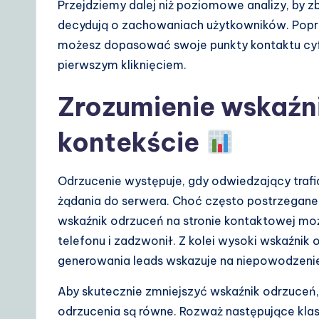
A
Przejdziemy dalej niż poziomowe analizy, by 
decydują o zachowaniach użytkowników. Poprz
I
możesz dopasować swoje punkty kontaktu cyf
&
pierwszym kliknięciem.
S
Zrozumienie wskaźn
o
kontekście
ft
w
Odrzucenie występuje, gdy odwiedzający trafi
żądania do serwera. Choć często postrzegane 
a
wskaźnik odrzuceń na stronie kontaktowej moż
r
telefonu i zadzwonił. Z kolei wysoki wskaźnik
generowania leads wskazuje na niepowodzenie 
e
Aby skutecznie zmniejszyć wskaźnik odrzuceń,
S
odrzucenia są równe. Rozważ następujące klasy