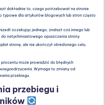
azł dokładnie to, czego potrzebował na stronie
to typowe dla artykułów blogowych lub stron często
szedł oczekując jednego, znalazł coś innego lub
i do natychmiastowego opuszczenia strony.
dał stronę, ale nie ukończył określonego celu,
go procentu może prowadzić do błędnych
wnego
odrzucenia. Wymaga to zmiany od
wania przebiegu.
a przebiegu i
wników