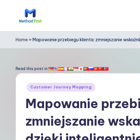
Skip
to
M
content
e
Home
»
Mapowanie przebiegu klienta: zmniejszanie wskaźni
t
h
Read this post in:
o
Posted
Customer Journey Mapping
d
in
Mapowanie przebie
P
zmniejszanie wska
o
s
dzięki inteligent