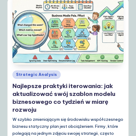
S
o
lu
ti
o
n
s
Posted
Strategic Analysis
in
Najlepsze praktyki iterowania: jak
aktualizować swój szablon modelu
biznesowego co tydzień w miarę
rozwoju
W szybko zmieniającym się środowisku współczesnego
biznesu statyczny plan jest obciążeniem. Firmy, które
polegają na jednym zdjęciu swojej strategii, często