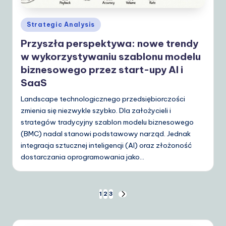
Posted
Strategic Analysis
in
Przyszła perspektywa: nowe trendy
w wykorzystywaniu szablonu modelu
biznesowego przez start-upy AI i
SaaS
Landscape technologicznego przedsiębiorczości
zmienia się niezwykle szybko. Dla założycieli i
strategów tradycyjny szablon modelu biznesowego
(BMC) nadal stanowi podstawowy narząd. Jednak
integracja sztucznej inteligencji (AI) oraz złożoność
dostarczania oprogramowania jako…
Stronicowanie
1
2
3
NEXT
PAGE
wpisów