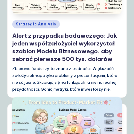
o
li
s
Posted
Strategic Analysis
h
in
Alert z przypadku badawczego: Jak
|
jeden współzałożyciel wykorzystał
Y
szablon Modelu Biznesowego, aby
o
zebrać pierwsze 500 tys. dolarów
u
Zbieranie funduszy to znane z trudności. Większość
założycieli napotyka problemy z prezentacjami, które
r
nie są jasne. Skupiają się na funkcjach, a nie na realnej
D
przydatności. Gonią metryki, które inwestorzy nie…
ai
ly
G
ui