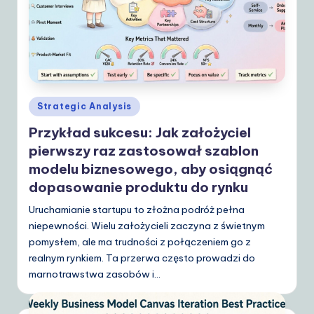
d
e
t
o
A
Posted
Strategic Analysis
in
I
Przykład sukcesu: Jak założyciel
&
pierwszy raz zastosował szablon
modelu biznesowego, aby osiągnąć
S
dopasowanie produktu do rynku
o
Uruchamianie startupu to złożna podróż pełna
ft
niepewności. Wielu założycieli zaczyna z świetnym
w
pomysłem, ale ma trudności z połączeniem go z
realnym rynkiem. Ta przerwa często prowadzi do
a
marnotrawstwa zasobów i…
r
e