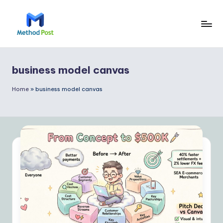
Skip
to
M
content
e
business model canvas
t
h
Home
»
business model canvas
o
d
P
o
s
t
P