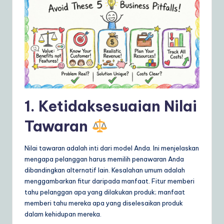
ly
G
ui
d
e
t
1. Ketidaksesuaian Nilai
o
A
Tawaran
I
Nilai tawaran adalah inti dari model Anda. Ini menjelaskan
&
mengapa pelanggan harus memilih penawaran Anda
S
dibandingkan alternatif lain. Kesalahan umum adalah
menggambarkan fitur daripada manfaat. Fitur memberi
o
tahu pelanggan apa yang dilakukan produk; manfaat
ft
memberi tahu mereka apa yang diselesaikan produk
dalam kehidupan mereka.
w