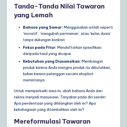
Tanda-Tanda Nilai Tawaran
a
yang Lemah
r
e
Bahasa yang Samar:
Menggunakan istilah seperti
‘inovatif’, ‘mengubah permainan’, atau ‘kelas dunia’
S
tanpa dukungan konkret.
o
Fokus pada Fitur:
Mendaftarkan spesifikasi
lu
daripada hasil yang dicapai.
Kebutuhan yang Diasumsikan:
Membangun
ti
produk karena Anda mengira produk itu dibutuhkan,
o
bukan karena pelanggan secara eksplisit
memintanya.
n
s
Untuk memperbaiki area ini, ubah bahasa Anda dari
teknis menjadi manusiawi. Tanyakan pada diri sendiri:
Apa penderitaan yang dihilangkan oleh ini? Apa
kebahagiaan yang ditambahkan oleh ini?
Mereformulasi Tawaran