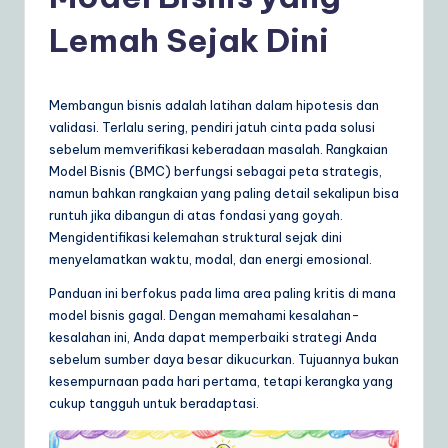
d
o
Lemah Sejak Dini
n
e
Membangun bisnis adalah latihan dalam hipotesis dan
si
validasi. Terlalu sering, pendiri jatuh cinta pada solusi
sebelum memverifikasi keberadaan masalah. Rangkaian
a
Model Bisnis (BMC) berfungsi sebagai peta strategis,
n
namun bahkan rangkaian yang paling detail sekalipun bisa
runtuh jika dibangun di atas fondasi yang goyah.
|
Mengidentifikasi kelemahan struktural sejak dini
Y
menyelamatkan waktu, modal, dan energi emosional.
o
Panduan ini berfokus pada lima area paling kritis di mana
model bisnis gagal. Dengan memahami kesalahan-
u
kesalahan ini, Anda dapat memperbaiki strategi Anda
r
sebelum sumber daya besar dikucurkan. Tujuannya bukan
kesempurnaan pada hari pertama, tetapi kerangka yang
D
cukup tangguh untuk beradaptasi.
ai