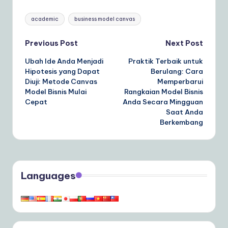
Tags:
academic
business model canvas
Post
Previous Post
Next Post
Ubah Ide Anda Menjadi
Praktik Terbaik untuk
navigation
Hipotesis yang Dapat
Berulang: Cara
Diuji: Metode Canvas
Memperbarui
Model Bisnis Mulai
Rangkaian Model Bisnis
Cepat
Anda Secara Mingguan
Saat Anda
Berkembang
Languages