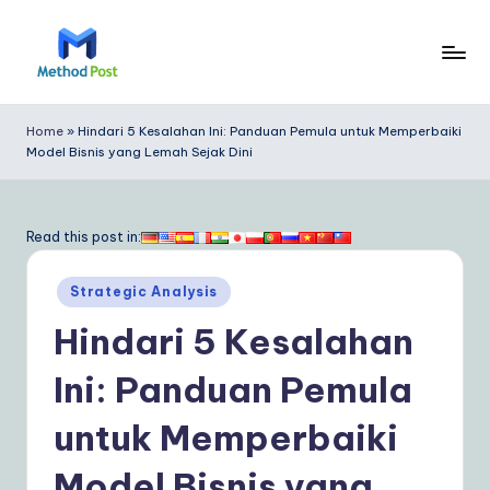
Skip
to
M
content
e
Home
»
Hindari 5 Kesalahan Ini: Panduan Pemula untuk Memperbaiki
Model Bisnis yang Lemah Sejak Dini
t
h
o
Read this post in:
d
Posted
Strategic Analysis
P
in
Hindari 5 Kesalahan
o
s
Ini: Panduan Pemula
t
untuk Memperbaiki
In
Model Bisnis yang