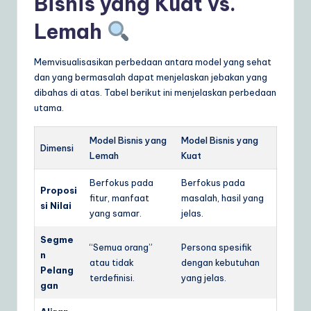
Bisnis yang Kuat vs.
Lemah
Memvisualisasikan perbedaan antara model yang sehat
dan yang bermasalah dapat menjelaskan jebakan yang
dibahas di atas. Tabel berikut ini menjelaskan perbedaan
utama.
Model Bisnis yang
Model Bisnis yang
Dimensi
Lemah
Kuat
Berfokus pada
Berfokus pada
Proposi
fitur, manfaat
masalah, hasil yang
si Nilai
yang samar.
jelas.
Segme
“Semua orang”
Persona spesifik
n
atau tidak
dengan kebutuhan
Pelang
terdefinisi.
yang jelas.
gan