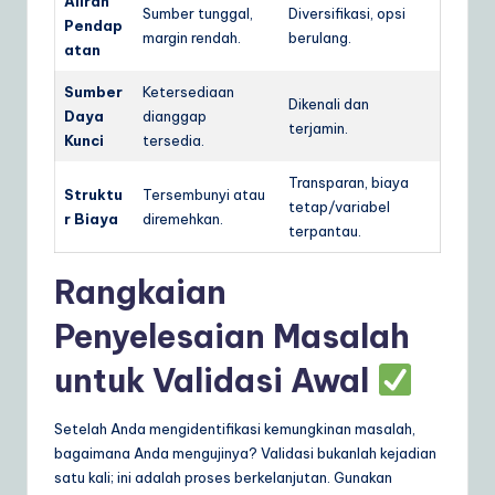
Aliran
Sumber tunggal,
Diversifikasi, opsi
Pendap
margin rendah.
berulang.
atan
Sumber
Ketersediaan
Dikenali dan
Daya
dianggap
terjamin.
Kunci
tersedia.
Transparan, biaya
Struktu
Tersembunyi atau
tetap/variabel
r Biaya
diremehkan.
terpantau.
Rangkaian
Penyelesaian Masalah
untuk Validasi Awal
Setelah Anda mengidentifikasi kemungkinan masalah,
bagaimana Anda mengujinya? Validasi bukanlah kejadian
satu kali; ini adalah proses berkelanjutan. Gunakan