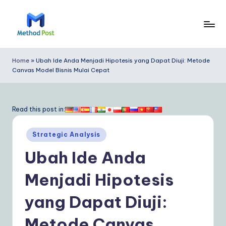
Skip
to
M
content
e
Home
»
Ubah Ide Anda Menjadi Hipotesis yang Dapat Diuji: Metode
Canvas Model Bisnis Mulai Cepat
t
h
o
Read this post in:
d
Posted
Strategic Analysis
P
in
Ubah Ide Anda
o
s
Menjadi Hipotesis
t
yang Dapat Diuji:
In
Metode Canvas