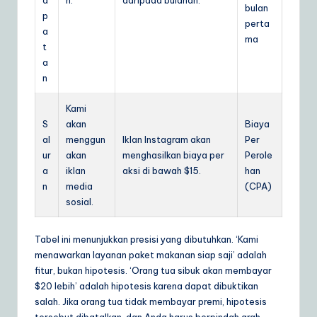
bulan
p
perta
a
ma
t
a
n
Kami
S
akan
Biaya
al
menggun
Iklan Instagram akan
Per
ur
akan
menghasilkan biaya per
Perole
a
iklan
aksi di bawah $15.
han
n
media
(CPA)
sosial.
Tabel ini menunjukkan presisi yang dibutuhkan. ‘Kami
menawarkan layanan paket makanan siap saji’ adalah
fitur, bukan hipotesis. ‘Orang tua sibuk akan membayar
$20 lebih’ adalah hipotesis karena dapat dibuktikan
salah. Jika orang tua tidak membayar premi, hipotesis
tersebut dibatalkan, dan Anda harus berpindah arah.