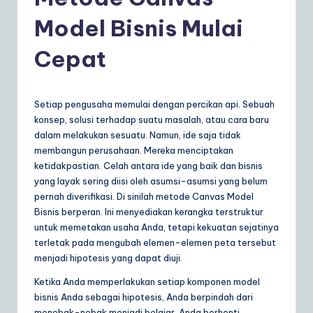
d
o
Model Bisnis Mulai
n
Cepat
e
si
Setiap pengusaha memulai dengan percikan api. Sebuah
a
konsep, solusi terhadap suatu masalah, atau cara baru
n
dalam melakukan sesuatu. Namun, ide saja tidak
membangun perusahaan. Mereka menciptakan
|
ketidakpastian. Celah antara ide yang baik dan bisnis
Y
yang layak sering diisi oleh asumsi-asumsi yang belum
pernah diverifikasi. Di sinilah metode Canvas Model
o
Bisnis berperan. Ini menyediakan kerangka terstruktur
u
untuk memetakan usaha Anda, tetapi kekuatan sejatinya
terletak pada mengubah elemen-elemen peta tersebut
r
menjadi hipotesis yang dapat diuji.
D
Ketika Anda memperlakukan setiap komponen model
ai
bisnis Anda sebagai hipotesis, Anda berpindah dari
menebak-nebak menjadi belajar. Anda berhenti