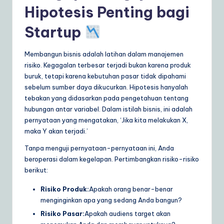
Hipotesis Penting bagi
a
Startup
r
e
Membangun bisnis adalah latihan dalam manajemen
S
risiko. Kegagalan terbesar terjadi bukan karena produk
buruk, tetapi karena kebutuhan pasar tidak dipahami
o
sebelum sumber daya dikucurkan. Hipotesis hanyalah
lu
tebakan yang didasarkan pada pengetahuan tentang
hubungan antar variabel. Dalam istilah bisnis, ini adalah
ti
pernyataan yang mengatakan, ‘Jika kita melakukan X,
o
maka Y akan terjadi.’
n
Tanpa menguji pernyataan-pernyataan ini, Anda
beroperasi dalam kegelapan. Pertimbangkan risiko-risiko
s
berikut:
Risiko Produk:
Apakah orang benar-benar
menginginkan apa yang sedang Anda bangun?
Risiko Pasar:
Apakah audiens target akan