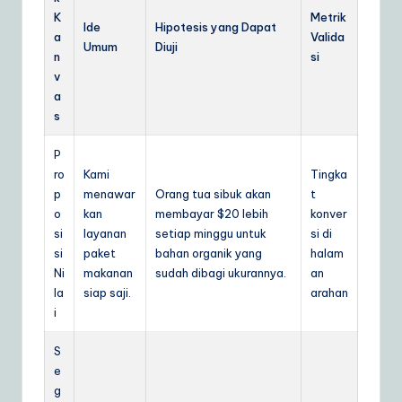
K
Metrik
Ide
Hipotesis yang Dapat
a
Valida
Umum
Diuji
n
si
v
a
s
P
ro
Kami
Tingka
p
menawar
Orang tua sibuk akan
t
o
kan
membayar $20 lebih
konver
si
layanan
setiap minggu untuk
si di
si
paket
bahan organik yang
halam
Ni
makanan
sudah dibagi ukurannya.
an
la
siap saji.
arahan
i
S
e
g