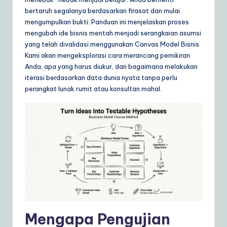
ly
bertaruh segalanya berdasarkan firasat dan mulai
G
mengumpulkan bukti. Panduan ini menjelaskan proses
mengubah ide bisnis mentah menjadi serangkaian asumsi
ui
yang telah divalidasi menggunakan Canvas Model Bisnis.
d
Kami akan mengeksplorasi cara merancang pemikiran
Anda, apa yang harus diukur, dan bagaimana melakukan
e
iterasi berdasarkan data dunia nyata tanpa perlu
t
perangkat lunak rumit atau konsultan mahal.
o
A
I
&
S
o
ft
Mengapa Pengujian
w