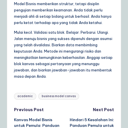
Model Bisnis memberikan struktur, tetapi disiplin
pengujian memberikan keamanan. Anda tidak perlu
menjadi ahli di setiap bidang untuk berhasil. Anda hanya
perlu ketat terhadap apa yang tidak Anda ketahui.
Mulai kecil. Validasi satu blok. Belajar. Perbarui. Ulangi.
Jalan menuju bisnis yang sukses dipenuhi dengan asumsi
yang telah divalidasi. Biarkan data membimbing
keputusan Anda. Metode ini mengurangi risiko dan
meningkatkan kemungkinan keberhasilan. Anggap setiap
blok kanvas sebagai pertanyaan yang menunggu
jawaban, dan biarkan jawaban-jawaban itu membentuk
masa depan Anda.
Tags:
academic
business model canvas
Post
Previous Post
Next Post
Kanvas Model Bisnis
Hindari 5 Kesalahan Ini:
navigation
untuk Pemula: Panduan
Panduan Pemula untuk