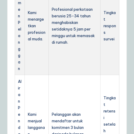
m
e
Profesional perkotaan
Kami
Tingka
n
berusia 25-34 tahun
menarge
t
P
menghabiskan
tkan
respon
el
setidaknya 5 jam per
profesion
s
a
minggu untuk memasak
al muda.
survei
n
di rumah.
g
g
a
n
Al
ir
a
Tingka
n
t
P
retens
e
Kami
Pelanggan akan
i
n
menjual
mendaftar untuk
setela
d
langgana
komitmen 3 bulan
h
a
n.
daripada bulanan.