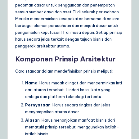
ly
pedoman dasar untuk penggunaan dan penempatan
semua sumber daya dan aset TI di seluruh perusahaan.
G
Mereka mencerminkan kesepakatan bersama di antara
ui
berbagai elemen perusahaan dan menjadi dasar untuk
pengambilan keputusan IT di masa depan. Setiap prinsip
d
harus secara jelas terkait dengan tujuan bisnis dan
e
penggerak arsitektur utama.
t
Komponen Prinsip Arsitektur
o
Cara standar dalam mendefinisikan prinsip meliputi:
A
Nama
: Harus mudah diingat dan mencerminkan inti
I
dari aturan tersebut. Hindari kata-kata yang
&
ambigu dan platform teknologi tertentu.
Pernyataan
: Harus secara ringkas dan jelas
S
menyampaikan aturan dasar.
o
Alasan
: Harus menonjolkan manfaat bisnis dari
ft
mematuhi prinsip tersebut, menggunakan istilah-
istilah bisnis.
w