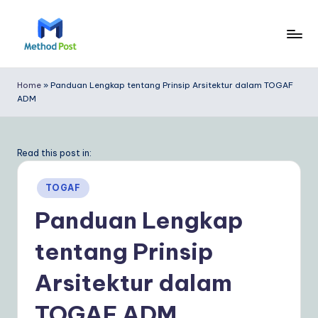
Skip
to
M
content
e
Home
»
Panduan Lengkap tentang Prinsip Arsitektur dalam TOGAF
ADM
t
h
o
Read this post in:
d
Posted
TOGAF
P
in
Panduan Lengkap
o
tentang Prinsip
s
t
Arsitektur dalam
In
TOGAF ADM