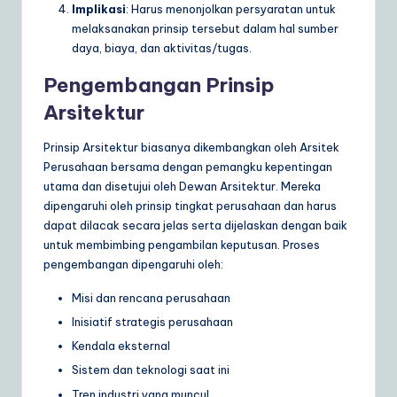
Implikasi
: Harus menonjolkan persyaratan untuk
a
melaksanakan prinsip tersebut dalam hal sumber
daya, biaya, dan aktivitas/tugas.
r
e
Pengembangan Prinsip
S
Arsitektur
o
Prinsip Arsitektur biasanya dikembangkan oleh Arsitek
lu
Perusahaan bersama dengan pemangku kepentingan
utama dan disetujui oleh Dewan Arsitektur. Mereka
ti
dipengaruhi oleh prinsip tingkat perusahaan dan harus
o
dapat dilacak secara jelas serta dijelaskan dengan baik
untuk membimbing pengambilan keputusan. Proses
n
pengembangan dipengaruhi oleh:
s
Misi dan rencana perusahaan
Inisiatif strategis perusahaan
Kendala eksternal
Sistem dan teknologi saat ini
Tren industri yang muncul