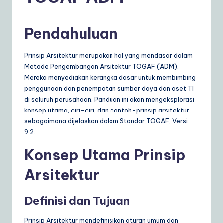
d
o
Pendahuluan
n
e
Prinsip Arsitektur merupakan hal yang mendasar dalam
si
Metode Pengembangan Arsitektur TOGAF (ADM).
Mereka menyediakan kerangka dasar untuk membimbing
a
penggunaan dan penempatan sumber daya dan aset TI
n
di seluruh perusahaan. Panduan ini akan mengeksplorasi
konsep utama, ciri-ciri, dan contoh-prinsip arsitektur
|
sebagaimana dijelaskan dalam Standar TOGAF, Versi
Y
9.2.
o
Konsep Utama Prinsip
u
Arsitektur
r
D
Definisi dan Tujuan
ai
Prinsip Arsitektur mendefinisikan aturan umum dan